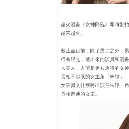
超火漫畫《女神降臨》即將翻
越來越火。
截止至目前，除了男二之外，男
很有眼光，選出來的演員和漫畫
大美人，人前是男女通殺的女
長相不起眼的女主角「朱靜」，
女演員文佳煐將出演任朱靜一
長相普通的女主。