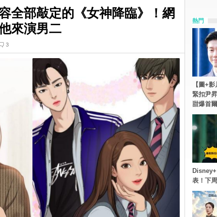
容全部敲定的《女神降臨》！網
熱門
他來演男二
3
【圖+影
緊扣尹昇
甜爆首
Disn
表！下