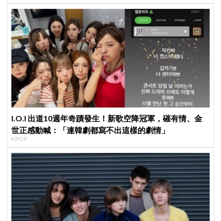
I.O.I 出道10週年奇蹟發生！新歌空降冠軍，磪有情、金
世正感動喊：「連韓劇都寫不出這樣的劇情」
KPOP