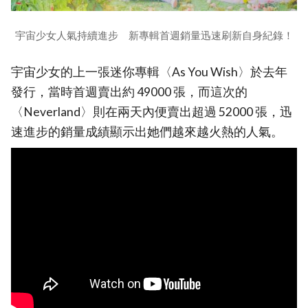
宇宙少女人氣持續進步 新專輯首週銷量迅速刷新自身紀錄！
宇宙少女的上一張迷你專輯〈As You Wish〉於去年
發行，當時首週賣出約 49000 張，而這次的
〈Neverland〉則在兩天內便賣出超過 52000 張，迅
速進步的銷量成績顯示出她們越來越火熱的人氣。