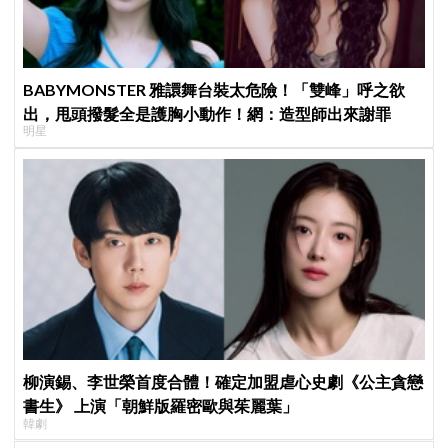
BABYMONSTER 雅譞舞台裝太危險！「雙峰」呼之欲
出，甩頭撥髮全是護胸小動作！網：造型師出來謝罪
明星
柳演錫、李世榮首度合體！確定加盟虐心史劇《公主貪戀
書生》 上演「朝鮮版羅密歐與茱麗葉」
韓劇