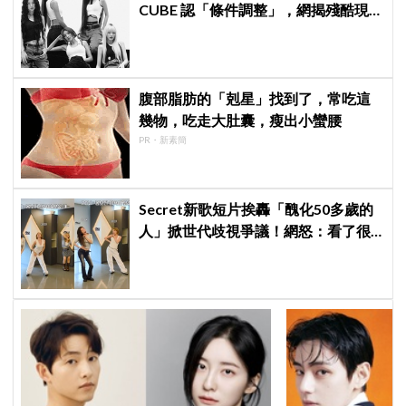
CUBE 認「條件調整」，網揭殘酷現
實：燃油費狂飆恐引發 K-Pop 棄美
潮？
腹部脂肪的「剋星」找到了，常吃這
幾物，吃走大肚囊，瘦出小蠻腰
PR・新素簡
Secret新歌短片挨轟「醜化50多歲的
人」掀世代歧視爭議！網怒：看了很
不舒服