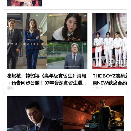
崔岷植、韓韶禧《高年級實習生》海報
THE BOYZ簽
＋預告同步公開！37年資深實習生遇上
員NEW缺席合約
電影
KPOP
美女CEO
篇章