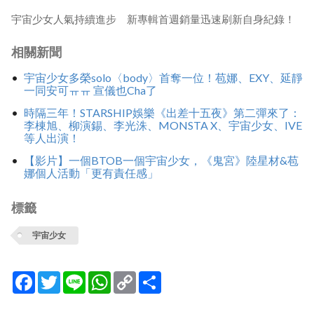
宇宙少女人氣持續進步 新專輯首週銷量迅速刷新自身紀錄！
相關新聞
宇宙少女多榮solo〈body〉首奪一位！苞娜、EXY、延靜
一同安可ㅠㅠ 宣儀也Cha了
時隔三年！STARSHIP娛樂《出差十五夜》第二彈來了：
李棟旭、柳演錫、李光洙、MONSTA X、宇宙少女、IVE
等人出演！
【影片】一個BTOB一個宇宙少女，《鬼宮》陸星材&苞
娜個人活動「更有責任感」
標籤
宇宙少女
Facebook
Twitter
Line
WhatsApp
Copy
分
Link
享