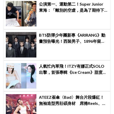
公演第一、運動第二！Super Junior
東海：「離別的空虛，是為了期待下
次再見」
BTS防彈少年團新專《ARIRANG》動
畫預告曝光！西裝男子、1896年留聲
機再到世界舞台同步亮相
人氣忙內單飛！ITZY有娜正式SOLO
出擊，首張專輯《Ice Cream》甜度爆
表～
ATEEZ崔傘〈Bad〉舞台片段爆紅！
無袖造型秀壯碩身材 席捲Reels、
Shorts演算法