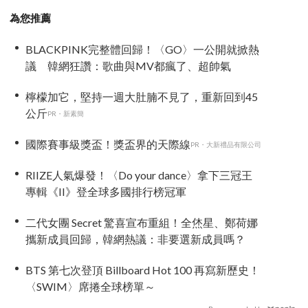
為您推薦
BLACKPINK完整體回歸！〈GO〉一公開就掀熱
議 韓網狂讚：歌曲與MV都瘋了、超帥氣
檸檬加它，堅持一週大肚腩不見了，重新回到45
公斤
PR・新素簡
國際賽事級獎盃！獎盃界的天際線
PR・大新禮品有限公司
RIIZE人氣爆發！〈Do your dance〉拿下三冠王
專輯《II》登全球多國排行榜冠軍
二代女團 Secret 驚喜宣布重組！全烋星、鄭荷娜
攜新成員回歸，韓網熱議：非要選新成員嗎？
BTS 第七次登頂 Billboard Hot 100 再寫新歷史！
〈SWIM〉席捲全球榜單～