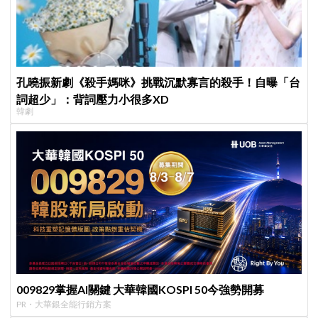
孔曉振新劇《殺手媽咪》挑戰沉默寡言的殺手！自曝「台
詞超少」：背詞壓力小很多XD
韓劇
009829掌握AI關鍵 大華韓國KOSPI 50今強勢開募
PR・大華銀全能行銷方案