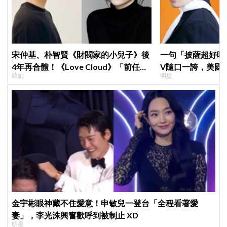
宋仲基、朴智賢《財閥家的小兒子》後
一句「披薩超好吃
4年再合體！《Love Cloud》「前任見
V隨口一誇，美國
韓劇
明星
面就變天」設定超鬧
擠爆
金宇彬眼神藏不住愛意！申敏兒一登台「全程看著愛
妻」，李光洙興奮歡呼到被制止 XD
明星