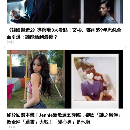
《韓國製造2》導演曝3大看點！玄彬、鄭雨盛9年恩怨全
面引爆：誰能活到最後？
韓劇
終於回歸本業！Jennie新歌週五降臨，卻因「謎之男伴」
掀全网「通靈」大戰！「愛心男」是他啦
KPOP