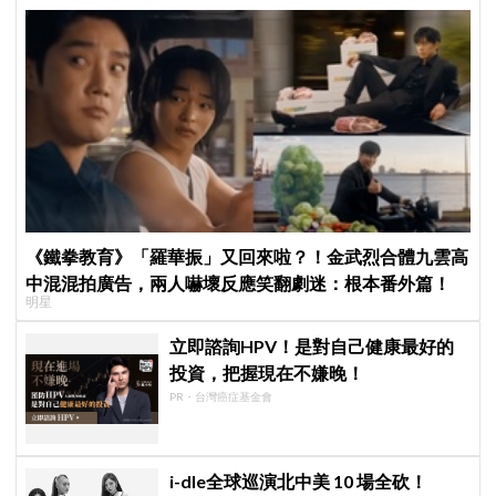
《鐵拳教育》「羅華振」又回來啦？！金武烈合體九雲高
中混混拍廣告，兩人嚇壞反應笑翻劇迷：根本番外篇！
明星
立即諮詢HPV！是對自己健康最好的
投資，把握現在不嫌晚！
PR・台灣癌症基金會
i-dle全球巡演北中美 10 場全砍！