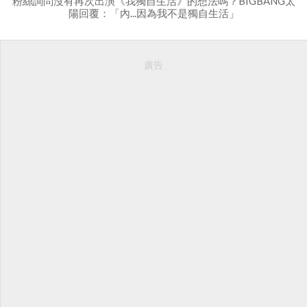
粉絲詢問沒有再次出演《我獨自生活》的想法嗎？BIGBANG太
陽回覆：「內...因為我不是獨自生活」
廣告