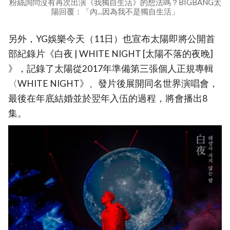
粉絲詢問沒有再次出演《我獨自生活》的想法嗎？BIGBANG太
陽回覆：「內...因為我不是獨自生活」
另外，YG娛樂今天（11日）也宣布太陽即將公開首
部紀錄片《白夜 | WHITE NIGHT [太陽不落的夜晚]
》，記錄了太陽從2017年準備第三張個人正規專輯
〈WHITE NIGHT》、發片後展開同名世界演唱會，
最後在年底結婚並於翌年入伍的過程，將會播出8
集。