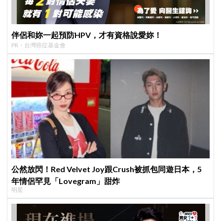
伴侶和妳一起預防HPV，才有資格說愛妳！
PR・台灣癌症基金會
公然放閃！Red Velvet Joy跟Crush被抓包同遊日本，5
年情侶罕見「Lovegram」甜炸
明星