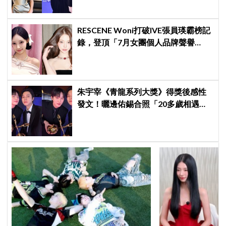
RESCENE Woni打破IVE張員瑛霸榜記
錄，登頂「7月女團個人品牌聲譽
榜」！魔性迷因「巨濟呀吼」全網瘋
傳、逆襲Melon第一
朱宇宰《青龍系列大獎》得獎後感性
發文！曬邊佑錫合照「20多歲相遇，
如今一起站上頒獎舞台」