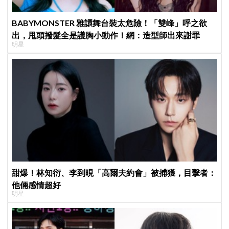
BABYMONSTER 雅譞舞台裝太危險！「雙峰」呼之欲
出，甩頭撥髮全是護胸小動作！網：造型師出來謝罪
明星
甜爆！林知衍、李到晛「高爾夫約會」被捕獲，目擊者：
他倆感情超好
明星