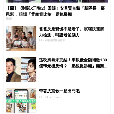
【圖】《財閥X刑警2》回歸！安普賢合體「新隊長」鄭
恩彩 ，現場「背靠背比槍」霸氣爆棚
韓劇
爸爸反應變慢不是老了。宸曜快速腦
力檢測，呵護老爸腦力
PR・宸曜國際醫療體系
逃稅風暴未完結！車銀優全額補繳130
億韓元後反悔？「壓線提訴願」開闢
稅務第二戰場
帶著皮克敏一起出門吧
PR・Pikmin Bloom