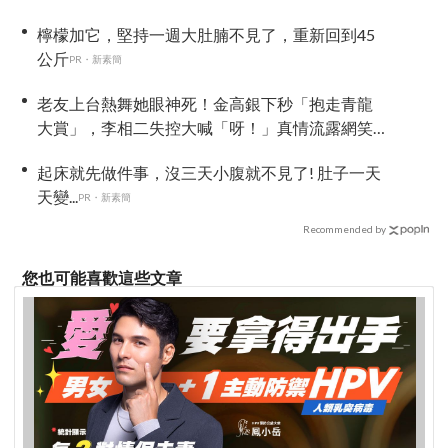
檸檬加它，堅持一週大肚腩不見了，重新回到45
公斤
PR・新素簡
老友上台熱舞她眼神死！金高銀下秒「抱走青龍
大賞」，李相二失控大喊「呀！」真情流露網笑
翻
起床就先做件事，沒三天小腹就不見了! 肚子一天
天變...
PR・新素簡
Recommended by
您也可能喜歡這些文章