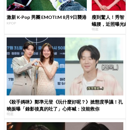
激新 K-Pop 男團 EMOTI:M 8月9日襲港
瘦到驚人！秀智「
KPOP
蟻腰，近照曝光網
明星
《殺手媽咪》鄭準元登《玩什麼好呢？》掀態度爭議！孔
曉振曝「錄影後真的吐了」心疼喊：沒能救你
明星