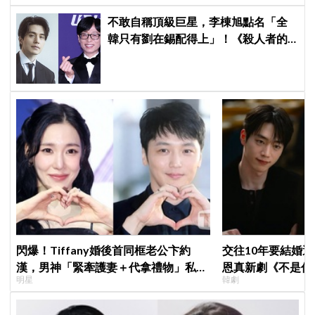
不敢自稱頂級巨星，李棟旭點名「全
韓只有劉在錫配得上」！《殺人者的
購物中心2》「死而復生」攜手金慧峻
反擊，放話努力凍齡「拚第3季」
閃爆！Tiffany婚後首同框老公卞約
交往10年要結婚
漢，男神「緊牽護妻＋代拿禮物」私下
恩真新劇《不是你
明星
韓劇
甜度超標
光，9月12日首播