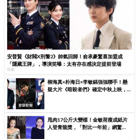
安普賢《財閥X刑警2》帥氣回歸！俞承豪驚喜加盟成
「隱藏王牌」，導演笑曝：太有存在感決定提前登場
韓劇
柳海真×朴海日×李敏鎬強強聯手！懸
疑大片《暗殺者們》確定中秋上映，
還原1974韓第一夫人暗殺疑雲
甩肉17公斤大變樣！金敏荷瘦成紙片
人登青龍獎，「對比一年前」網驚
呆：以為不同人