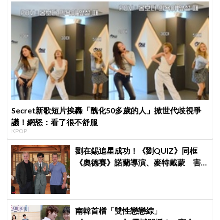
Secret新歌短片挨轟「醜化50多歲的人」掀世代歧視爭
議！網怒：看了很不舒服
KPOP
劉在錫追星成功！《劉QUIZ》同框
《奧德賽》諾蘭導演、麥特戴蒙 害
羞比YA幸福笑容藏不住
南韓首檔「雙性戀戀綜」