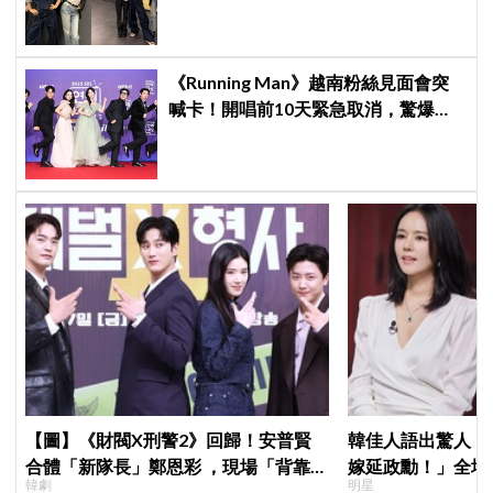
QUIZ》，粉絲狂喊：不出道很難收
拾！
《Running Man》越南粉絲見面會突
喊卡！開唱前10天緊急取消，驚爆
「這原因」太尷尬
【圖】《財閥X刑警2》回歸！安普賢
韓佳人語出驚人：
合體「新隊長」鄭恩彩 ，現場「背靠背
嫁延政勳！」全場
韓劇
明星
比槍」霸氣爆棚
實原因笑翻