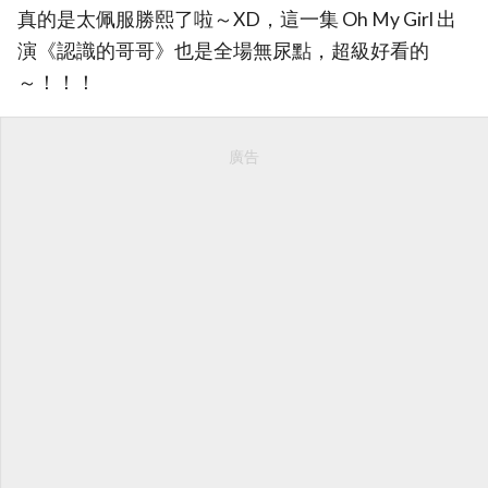
真的是太佩服勝熙了啦～XD，這一集 Oh My Girl 出
演《認識的哥哥》也是全場無尿點，超級好看的
～！！！
廣告