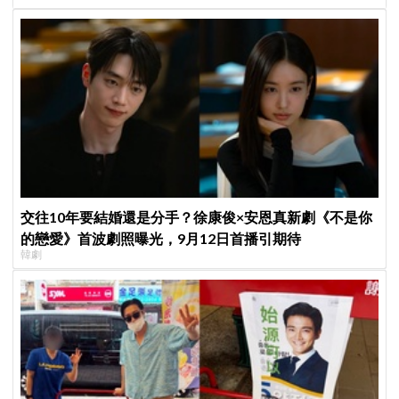
交往10年要結婚還是分手？徐康俊×安恩真新劇《不是你
的戀愛》首波劇照曝光，9月12日首播引期待
韓劇