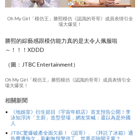
Oh My Girl「模仿王」勝熙模仿《認識的哥哥》成員表情引全
場大爆笑！
勝熙的綜藝感跟模仿能力真的是太令人佩服啦
～！！！XDDD
（圖：JTBC Entertainment）
Oh My Girl「模仿王」勝熙模仿《認識的哥哥》成員表情引全
場大爆笑！
相關新聞
《地娛室》衍生節目《宇宙年糕店》首支預告公開！李
泳知浮誇「主廚」造型登場，網友笑喊：還以為是外國
人
JTBC驚爆破產全面欠薪！《認哥》、《拜託了冰箱》通
告費遭拖欠，新劇無預警停工、世界盃險開天窗？