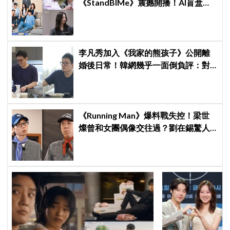
《StandBIMe》震撼開播！AI盲盒配
對驚見「同性約會」，天菜男女大混
戰：理想型撞衫了！
李凡秀加入《我家的熊孩子》公開離
婚後日常！韓網幾乎一面倒負評：對
離婚男不感興趣、節目可以廢了
《Running Man》爆料戰失控！梁世
燦曾和女團偶像交往過？劉在錫驚人
提問讓他「精神崩潰」