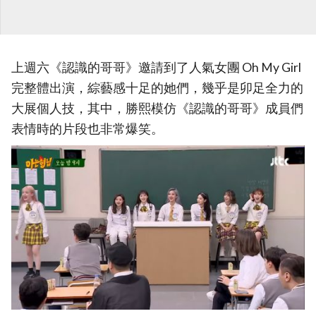
上週六《認識的哥哥》邀請到了人氣女團 Oh My Girl
完整體出演，綜藝感十足的她們，幾乎是卯足全力的
大展個人技，其中，勝熙模仿《認識的哥哥》成員們
表情時的片段也非常爆笑。