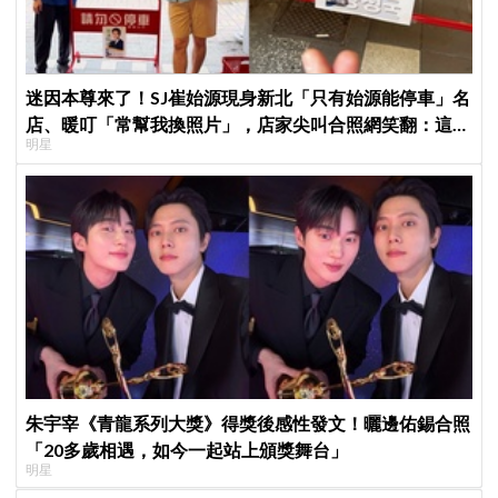
迷因本尊來了！SJ崔始源現身新北「只有始源能停車」名
店、暖叮「常幫我換照片」，店家尖叫合照網笑翻：這輩
明星
子不能脫粉了
朱宇宰《青龍系列大獎》得獎後感性發文！曬邊佑錫合照
「20多歲相遇，如今一起站上頒獎舞台」
明星