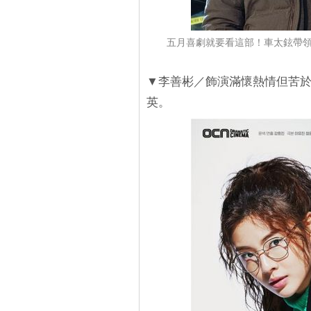
五月喜劇就要看這部！車太鉉帶領
▼李善彬／飾演滿懷熱情但苦於
英。