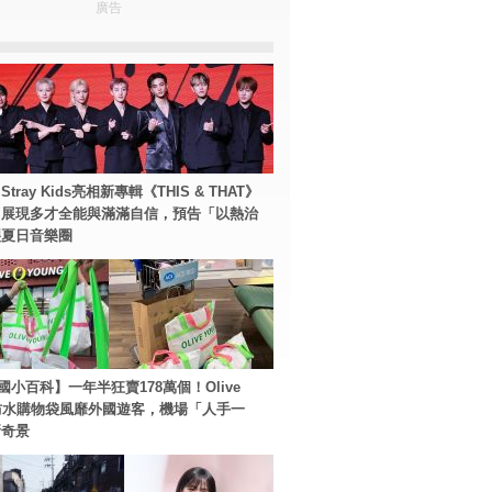
廣告
tray Kids亮相新專輯《THIS & THAT》
！展現多才全能與滿滿自信，預告「以熱治
裂夏日音樂圈
國小百科】一年半狂賣178萬個！Olive
g防水購物袋風靡外國遊客，機場「人手一
新奇景