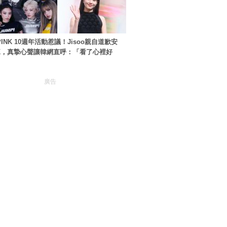
PINK 10週年活動惹議！Jisoo親自道歉安
NK，真摯心聲讓韓網直呼：「看了心裡好
廣告