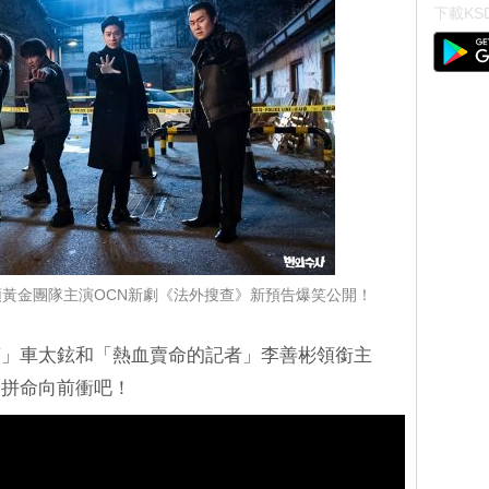
下載KSD
黃金團隊主演OCN新劇《法外搜查》新預告爆笑公開！
警」車太鉉和「熱血賣命的記者」李善彬領銜主
，拼命向前衝吧！