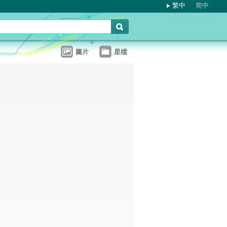
繁中
简中
圖片
星檔