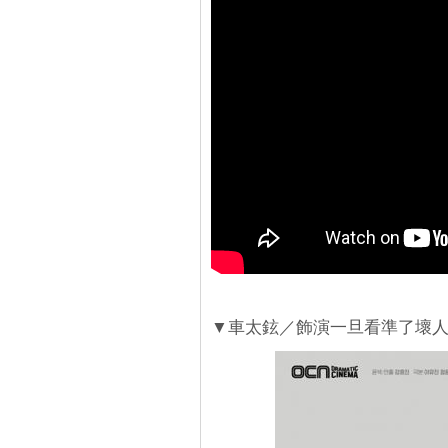
▼車太鉉／飾演一旦看準了壞