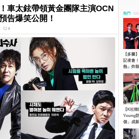
！車太鉉帶領黃金團隊主演OCN
熱門
預告爆笑公開！
9
【多圖】S
記者會
熱」炸
【K社韓
Youn
個」成