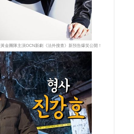
黃金團隊主演OCN新劇《法外搜查》新預告爆笑公開！