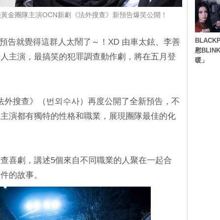
黃金團隊主演OCN新劇《法外搜查》新預告爆笑公開！
BLACK
看預告就覺得這群人太鬧了～！XD 由車太鉉、李善
慰BLI
等人主演，最搞笑的犯罪調查動作劇，將在五月登
暖」
《法外搜查》（번외수사）再度公開了全新預告，不
位主演都有獨特的性格和職業，展現團隊最佳的化
查喜劇，講述5個來自不同職業的人聚在一起合
案件的故事。