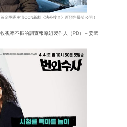
黃金團隊主演OCN新劇《法外搜查》新預告爆笑公開！
收視率不振的調查報導組製作人（PD）－姜武