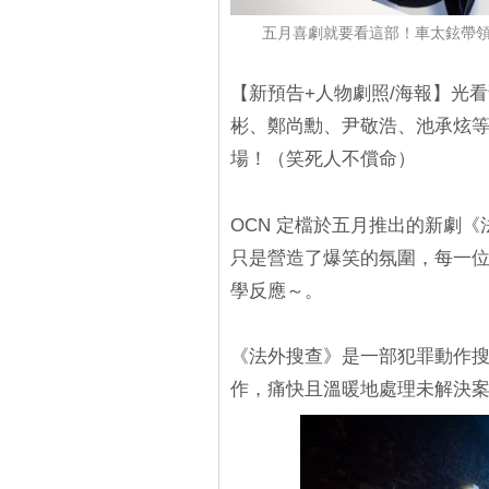
五月喜劇就要看這部！車太鉉帶領
【新預告+人物劇照/海報】光
彬、鄭尚勳、尹敬浩、池承炫
場！（笑死人不償命）
OCN 定檔於五月推出的新劇
只是營造了爆笑的氛圍，每一
學反應～。
《法外搜查》是一部犯罪動作搜
作，痛快且溫暖地處理未解決