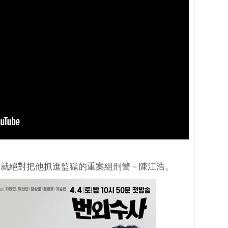
人就絕對把他抓進監獄的重案組刑警－陳江浩。