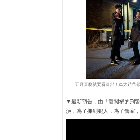
五月喜劇就要看這部！車太鉉帶領
▼最新預告，由「愛闖禍的刑
演，為了抓到犯人，為了獨家