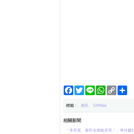
Facebook
Twitter
Line
WhatsApp
Copy
分
Link
享
標籤 :
泰民
SHINee
相關新聞
「李昇基、泰民全都能弄死！」車佳媛狂