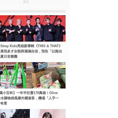
廣告
tray Kids亮相新專輯《THIS & THAT》
！展現多才全能與滿滿自信，預告「以熱治
裂夏日音樂圈
國小百科】一年半狂賣178萬個！Olive
g防水購物袋風靡外國遊客，機場「人手一
新奇景