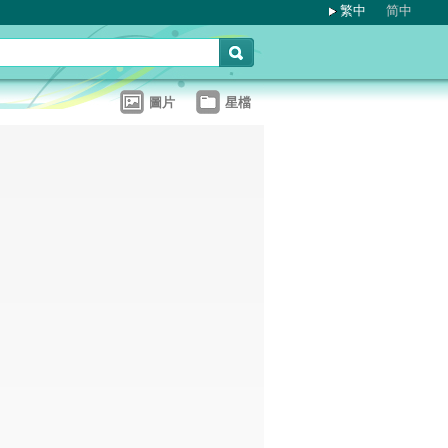
繁中
简中
圖片
星檔