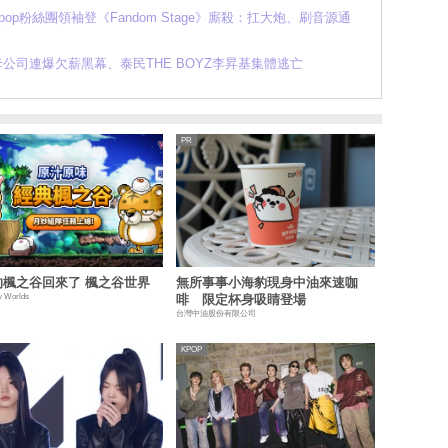
K-pop粉絲團領袖登《Fandom Stage》廝殺：扛大炮、刷音源通
母公司連爆欠薪黑幕、泰民THE BOYZ李昇基集體逃亡
的楓之谷回來了 楓之谷世界
無所事事小海豹現身中油來速咖
y Worlds
啡 限定杯身吸睛登場
台灣中油股份有限公司
KPOP