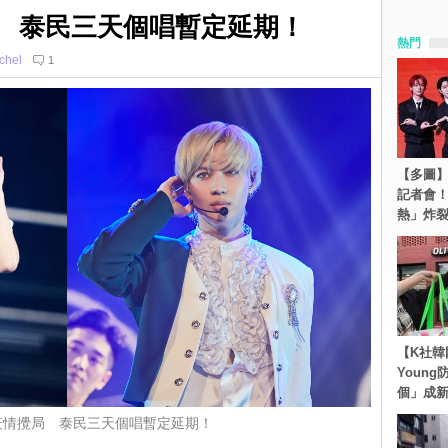
情攪局 泰民三天個唱暫定延期！
熱門
chel
1
【多圖】S
記者會
熱」炸
【K社韓
Youn
個」成
19 疫情攪局 泰民三天個唱暫定延期！