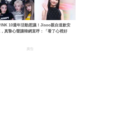
PINK 10週年活動惹議！Jisoo親自道歉安
NK，真摯心聲讓韓網直呼：「看了心裡好
廣告