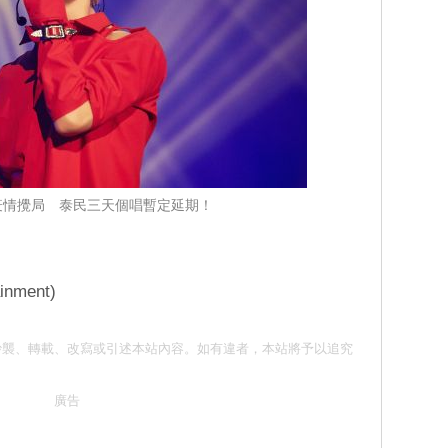
19 疫情攪局 泰民三天個唱暫定延期！
ment)
意 請勿抄襲、轉載、改寫或引述本站內容。如有違者，本站將予以追究
廣告