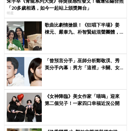
朱宇宰《青龍系列大獎》得獎後感性發文！曬邊佑錫合照
「20多歲相遇，如今一起站上頒獎舞台」
明星
歌曲比劇情搶眼！《狂唱下半場》姜
棟元、嚴泰九、朴智賢組混聲團體，
劇中曲《Love Is》超洗腦
「曾預言分手」巫師分析鄭敬淏、秀
英分手內幕：男方「這裡」卡關、女
方心碎等累了... 驚曝未來仍有復合可
能？
《女神降臨》美女作家「喵嗚」迎來
第二個兒子！一家四口幸福近況公開