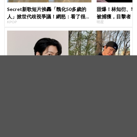
Secret新歌短片挨轟「醜化50多歲的
甜爆！林知衍、李
人」掀世代歧視爭議！網怒：看了很不
被捕獲，目擊者：
KPOP
明星
舒服
金宇彬確定主演新劇《天賦》！化身全國墊底高中棒球隊
教練 挑戰熱血成長劇
韓劇