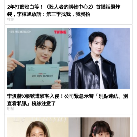
2年打磨沒白等！《殺人者的購物中心2》首播話題炸
裂，李棟旭放話：第三季找我，我就拍
韓劇
李浚赫X帳號遭駭客入侵！公司緊急示警「別點連結、別
查看私訊」粉絲注意了
明星