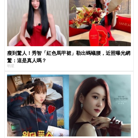
瘦到驚人！秀智「紅色馬甲裙」勒出螞蟻腰，近照曝光網
驚：這是真人嗎？
明星