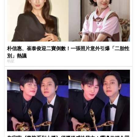
朴信惠、崔泰俊迎二寶倒數！一張照片意外引爆「二胎性
別」熱議
明星