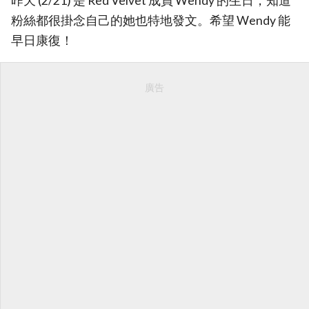
昨天 (2/21) 是 Red Velvet 成員 Wendy 的生日，知道
粉絲都很掛念自己的她也特地發文。希望 Wendy 能
早日康復！
廣告