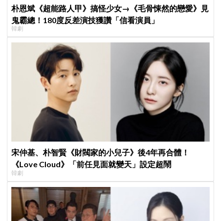
朴恩斌《超能路人甲》搞怪少女→《毛骨悚然的戀愛》見
鬼霸總！180度反差演技獲讚「信看演員」
韓劇
宋仲基、朴智賢《財閥家的小兒子》後4年再合體！
《Love Cloud》「前任見面就變天」設定超鬧
韓劇