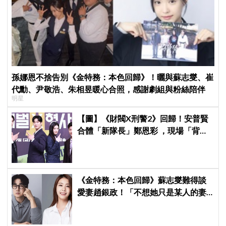
孫娜恩不捨告別《金特務：本色回歸》！曬與蘇志燮、崔
代勳、尹敬浩、朱相昱暖心合照，感謝劇組與粉絲陪伴
明星
【圖】《財閥X刑警2》回歸！安普賢
合體「新隊長」鄭恩彩 ，現場「背靠
背比槍」霸氣爆棚
《金特務：本色回歸》蘇志燮難得談
愛妻趙銀政！「不想她只是某人的妻
子」一句話展現滿滿尊重與愛