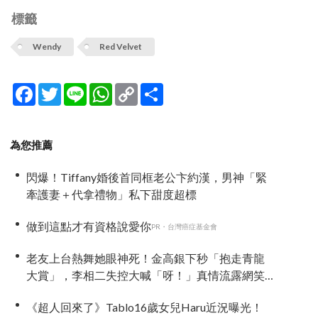
標籤
Wendy
Red Velvet
Facebook
Twitter
Line
WhatsApp
Copy
分
Link
享
為您推薦
閃爆！Tiffany婚後首同框老公卞約漢，男神「緊
牽護妻＋代拿禮物」私下甜度超標
做到這點才有資格說愛你
PR・台灣癌症基金會
老友上台熱舞她眼神死！金高銀下秒「抱走青龍
大賞」，李相二失控大喊「呀！」真情流露網笑
翻
《超人回來了》Tablo16歲女兒Haru近況曝光！