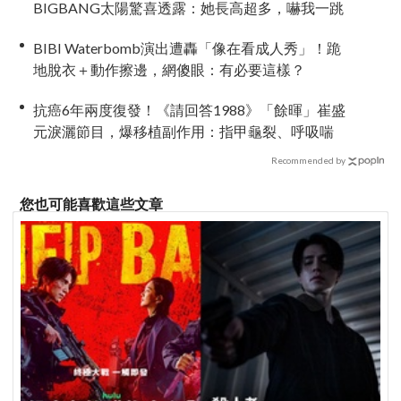
BIGBANG太陽驚喜透露：她長高超多，嚇我一跳
BIBI Waterbomb演出遭轟「像在看成人秀」！跪
地脫衣＋動作擦邊，網傻眼：有必要這樣？
抗癌6年兩度復發！《請回答1988》「餘暉」崔盛
元淚灑節目，爆移植副作用：指甲龜裂、呼吸喘
Recommended by
您也可能喜歡這些文章