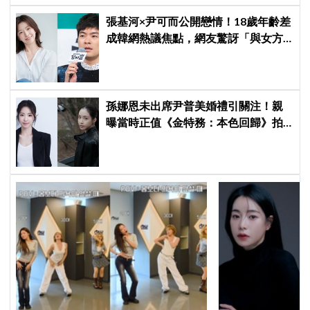
張基河×尹可而公開戀情！18歲年齡差
成韓網熱議焦點，網友驚訝「與女方
媽媽僅差5歲」
孫娜恩未出席尹普美婚禮引關注！親
曝當時正值《金特務：本色回歸》拍
攝尾聲，暖喊Apink情誼始終不變