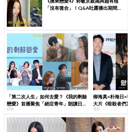
《換乘戀愛4》郭敏京親揭與趙有植
「沒有復合」！Q&A吐露播出期間壓
力爆表，曾因惡評失眠
「第二次人生」如何去愛？《我的剩餘
柳海真×朴海日×
戀愛》首播聚焦「絕症青年」朗讀日記
大片《暗殺者們》
綜藝
電影
全場淚崩，初見面竟「撞見舊識」！
1974韓第一夫人