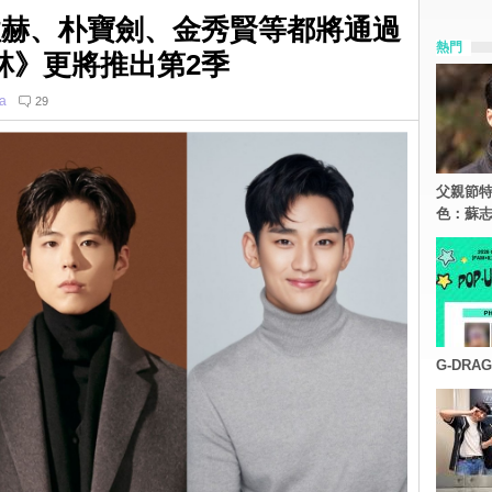
南柱赫、朴寶劍、金秀賢等都將通過
熱門
林》更將推出第2季
ia
29
父親節特
色：蘇志
G-DR