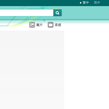
繁中
简中
圖片
星檔