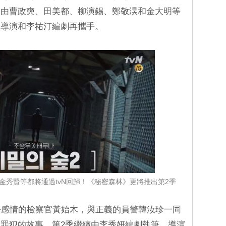
。由曹政奭、田美都、柳演錫、鄭敬淏和金大明等
浩導演和李祐汀編劇再攜手。
、金秀賢等都將通過tvN回歸！《秘密森林》更將推出第2季
去感情的檢察官黃始木，與正義的員警韓汝珍一同
罪犯的故事。第2季繼續由李秀妍編劇執筆，導演