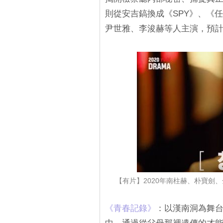
則從安吉鎬換成《SPY》、《
尹世雅、李浚赫等人主演，預計
【有片】2020年南柱赫、朴寶劍
《青春記錄》
：以漢南洞為舞