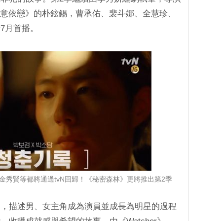
任意依戀》的朴鉉錫，曹承佑、裴斗娜、全慧珍、
7月首播。
、金秀賢等都將通過tvN回歸！《秘密森林》更將推出第2季
台，描述男、女主角成為演員並成長為明星的過程