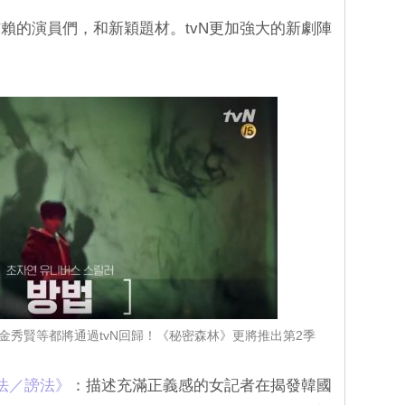
賴的演員們，和新穎題材。tvN更加強大的新劇陣
、金秀賢等都將通過tvN回歸！《秘密森林》更將推出第2季
法／謗法》
：描述充滿正義感的女記者在揭發韓國