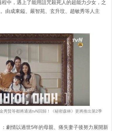
秘密的過程中，遇上了能用詛咒殺死人的超能力少女，之
劇。由成東鎰、嚴智苑、玄升玟、趙敏秀等人主
、金秀賢等都將通過tvN回歸！《秘密森林》更將推出第2季
》
：劇情以過世5年的母親、痛失妻子後努力展開新