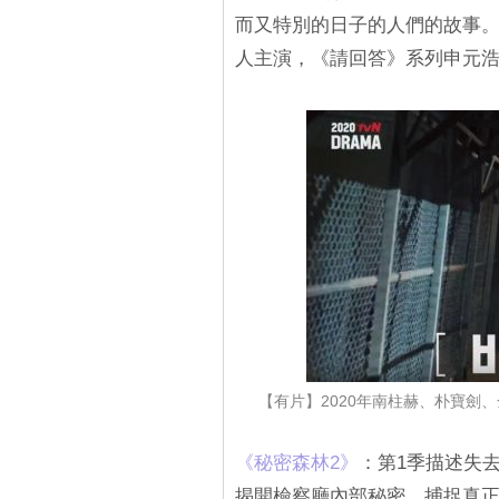
而又特別的日子的人們的故事
人主演，《請回答》系列申元
【有片】2020年南柱赫、朴寶劍
《秘密森林2》
：第1季描述失
揭開檢察廳內部秘密、捕捉真正