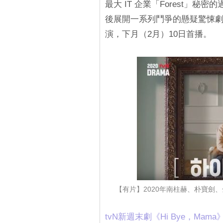
最大 IT 企業「Forest」
後展開一系列鬥爭的懸疑驚悚
演，下月（2月）10日首播。
【有片】2020年南柱赫、朴寶劍
tvN新週末劇《Hi Bye，Mama