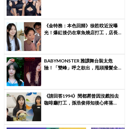
衍」，YG急證實：4人確定完全體出
席
《金特務：本色回歸》徐貹旼近況曝
光！爆紅後仍在章魚燒店打工，店長
驚呼：「妳怎麼會在這裡？」
BABYMONSTER 雅譞舞台裝太危
險！「雙峰」呼之欲出，甩頭撥髮全
是護胸小動作！網：造型師出來謝罪
《請回答1994》閔都凞曾因沒戲拍去
咖啡廳打工，孫浩俊得知後心疼落
淚：「你為什麼需要打工？」