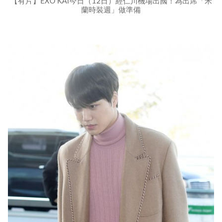
【有片】EXO KAI今日（12日）經仁川機場出國！為出席「米
蘭時裝週」做準備