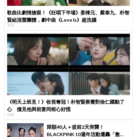
歌曲比劇情搶眼！《狂唱下半場》姜棟元、嚴泰九、朴智
賢組混聲團體，劇中曲《Love Is》超洗腦
電影
《明天上班見！》收視奪冠！朴智賢察覺對徐仁國動了
心 撞見他與前妻同框心好慌
韓劇
限額40人＋提前2天突襲！
BLACKPINK 10週年活動遭轟「敷