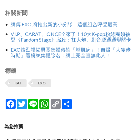
相關新聞
網傳 EXO 將推出新的小分隊！這個組合呼聲最高
V.I.P、CARAT、ONCE全來了！10大K-pop粉絲團領袖
登《Fandom Stage》廝殺：扛大炮、刷音源通通變關卡
EXO燦烈親揭男團集體傳染「增肌病」！自爆「大隻佬
時期」遭粉絲集體除名：網上完全查無此人！
標籤
KAI
EXO
Facebook
Twitter
Line
WhatsApp
Copy
分
Link
享
為您推薦