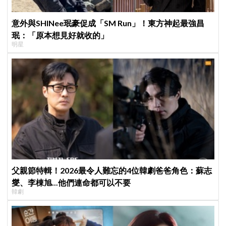
意外與SHINee珉豪促成「SM Run」！東方神起最強昌
珉：「原本想見好就收的」
明星
父親節特輯！2026最令人難忘的4位韓劇爸爸角色：蘇志
燮、李棟旭...他們連命都可以不要
韓劇