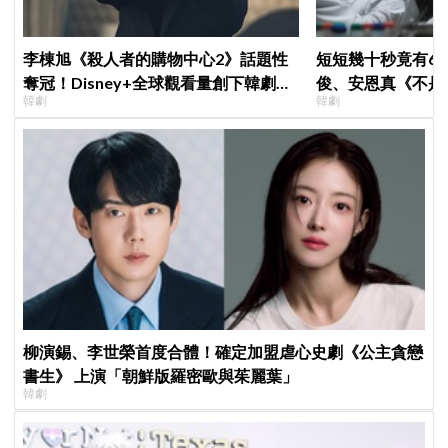
李棟旭《殺人者的購物中心2》話題性
短短幾十秒竟有6
奪冠！Disney+全球觀看量創下韓劇新
俊、安恩真《不是
韓劇
韓劇
紀錄
公開，網友直呼：
柳演錫、李世榮首度合體！確定加盟虐心史劇《公主貪戀
書生》 上演「朝鮮版羅密歐與茱麗葉」
韓劇