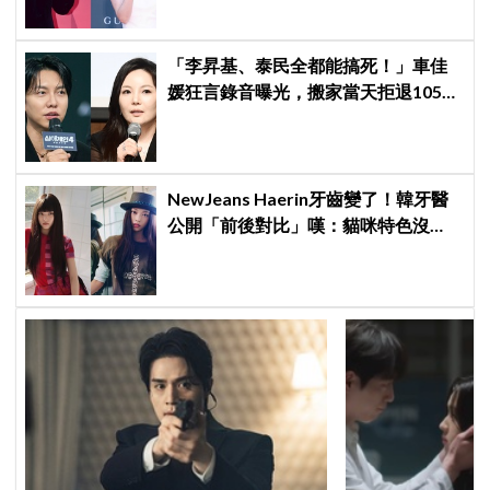
「李昇基、泰民全都能搞死！」車佳
媛狂言錄音曝光，搬家當天拒退105億
保證金、糾紛再升級
NewJeans Haerin牙齒變了！韓牙醫
公開「前後對比」嘆：貓咪特色沒
了！粉絲超崩潰