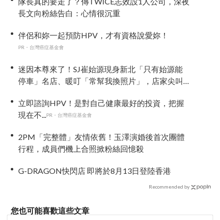
隊長真的要走了？傳TWICE志效設1人公司，深夜
長文向粉絲告白：心情很沉重
伴侶和妳一起預防HPV，才有資格說愛妳！
PR・台灣癌症基金會
迷因本尊來了！SJ崔始源現身新北「只有始源能
停車」名店、暖叮「常幫我換照片」，店家尖叫
合照網笑翻：這輩子不能脫粉了
立即諮詢HPV！是對自己健康最好的投資，把握
現在不...
PR・台灣癌症基金會
2PM「完整體」友情依舊！玉澤演婚後首次團體
行程，成員們機上合照掀粉絲回憶殺
G-DRAGON快閃店 即將於8月13日登陸香港
Recommended by
您也可能喜歡這些文章