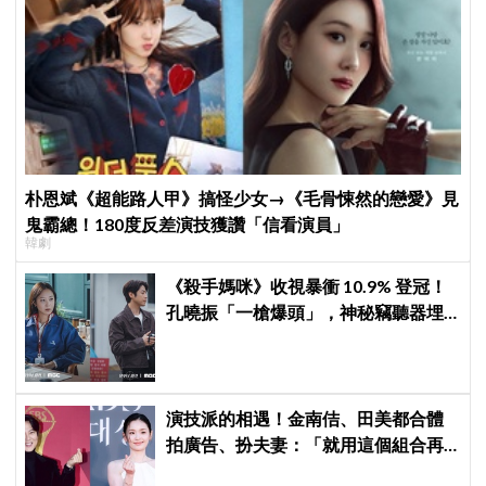
朴恩斌《超能路人甲》搞怪少女→《毛骨悚然的戀愛》見
鬼霸總！180度反差演技獲讚「信看演員」
韓劇
《殺手媽咪》收視暴衝 10.9% 登冠！
孔曉振「一槍爆頭」，神秘竊聽器埋
伏筆
演技派的相遇！金南佶、田美都合體
拍廣告、扮夫妻：「就用這個組合再
拍一部戲劇吧」