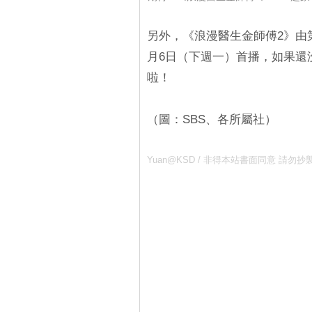
另外，《浪漫醫生金師傅2》由
月6日（下週一）首播，如果還
啦！
（圖：SBS、各所屬社）
Yuan@KSD / 非得本站書面同意 