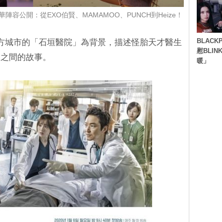
陣容公開：從EXO伯賢、MAMAMOO、PUNCH到Heize！
BLACK
方城市的「石垣醫院」為背景，描述怪胎天才醫生
慰BLI
們之間的故事。
暖」