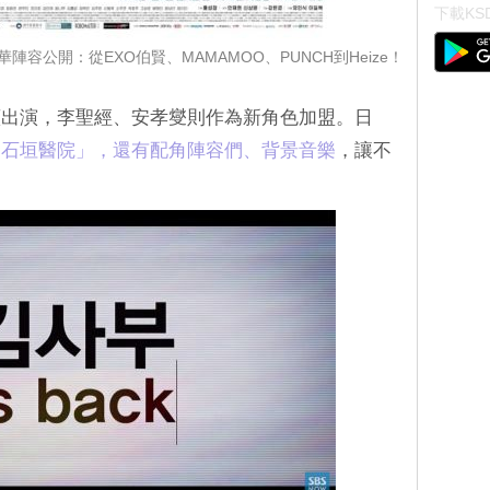
下載KSD
陣容公開：從EXO伯賢、MAMAMOO、PUNCH到Heize！
續出演，李聖經、安孝燮則作為新角色加盟。日
「石垣醫院」，還有配角陣容們、背景音樂
，讓不