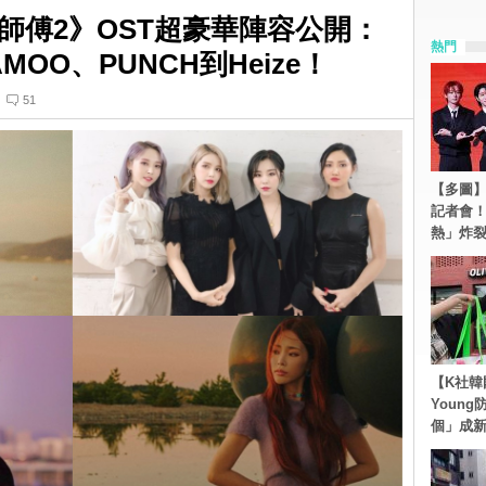
師傅2》OST超豪華陣容公開：
熱門
MOO、PUNCH到Heize！
51
【多圖】S
記者會
熱」炸
【K社韓
Youn
個」成