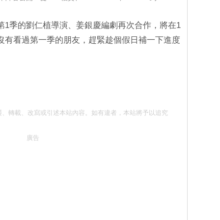
第1季的劉仁植導演、姜銀慶編劇再次合作，將在1
沒有看過第一季的朋友，趕緊趁個假日補一下進度
請勿抄襲、轉載、改寫或引述本站內容。如有違者，本站將予以追究
廣告