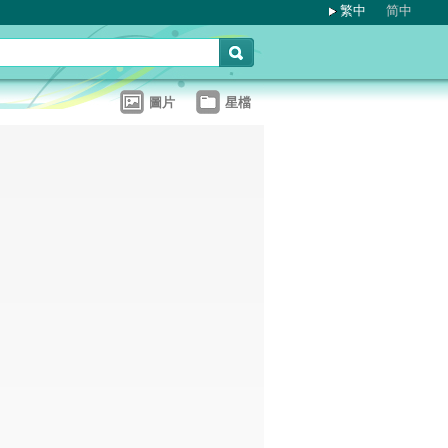
繁中
简中
圖片
星檔