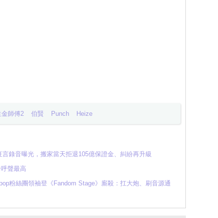
金師傅2
伯賢
Punch
Heize
言錄音曝光，搬家當天拒退105億保證金、糾紛再升級
合呼聲最高
K-pop粉絲團領袖登《Fandom Stage》廝殺：扛大炮、刷音源通