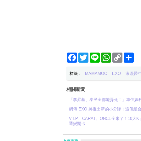
Facebook
Twitter
Line
WhatsApp
Copy
分
Link
享
標籤 :
MAMAMOO
EXO
浪漫醫生
相關新聞
「李昇基、泰民全都能弄死！」車佳媛狂
網傳 EXO 將推出新的小分隊！這個組
V.I.P、CARAT、ONCE全來了！10大
通變關卡
為您推薦