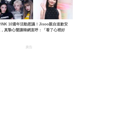
PINK 10週年活動惹議！Jisoo親自道歉安
NK，真摯心聲讓韓網直呼：「看了心裡好
廣告