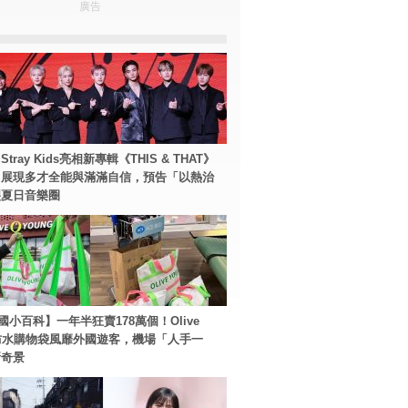
廣告
tray Kids亮相新專輯《THIS & THAT》
！展現多才全能與滿滿自信，預告「以熱治
裂夏日音樂圈
國小百科】一年半狂賣178萬個！Olive
g防水購物袋風靡外國遊客，機場「人手一
新奇景