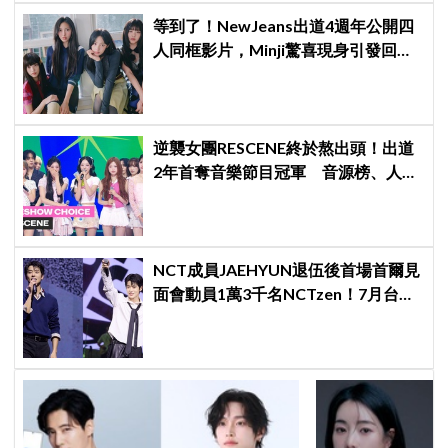
等到了！NewJeans出道4週年公開四
人同框影片，Minji驚喜現身引發回歸
期待，ADOR回應未來動向！
逆襲女團RESCENE終於熬出頭！出道
2年首奪音樂節目冠軍 音源榜、人氣
雙雙爆發
NCT成員JAEHYUN退伍後首場首爾見
面會動員1萬3千名NCTzen！7月台北
場次即將登場