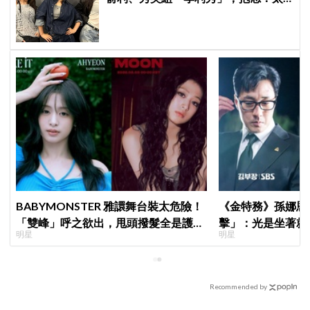
妍沒反應更氣人XD
BABYMONSTER 雅譞舞台裝太危險！
《金特務》孫娜恩
「雙峰」呼之欲出，甩頭撥髮全是護胸
擊」：光是坐著就
明星
明星
小動作！網：造型師出來謝罪
Recommended by