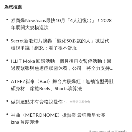
為您推薦
券商爆NewJeans最快10月「4人組復出」！2028
年展開大規模巡演
Secret新歌短片挨轟「醜化50多歲的人」掀世代
歧視爭議！網怒：看了很不舒服
ILLIT Moka 回歸活動一個月後再次暫停活動！因
過度緊張與焦慮症狀需休養，公司：將全力支持
恢復健康
ATEEZ崔傘〈Bad〉舞台片段爆紅！無袖造型秀壯
碩身材 席捲Reels、Shorts演算法
做到這點才有資格說愛你
PR・台灣癌症基金會
神曲〈METRONOME〉掀熱潮 最強新星女團
izna 首度襲港
Recommended by