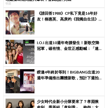
明星
《請回答1988》CP私下竟是16年好
友！柳惠英、高庚杓《我獨自生活》
預告公開，暖心互動掀回憶殺
I.O.I 出道10週年奇蹟發生！新歌空降
冠軍，磪有情、金世正感動喊：「連
韓劇都寫不出這樣的劇情」
睽違4年終於等到！BIGBANG出道20
週年準備推出團體新歌，預計下週拍
攝MV
少女時代全新小分隊要來了？孝淵揪
俞利、秀英組「孝利秀」，抱怨：太