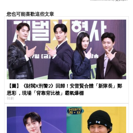
您也可能喜歡這些文章
【圖】《財閥X刑警2》回歸！安普賢合體「新隊長」鄭
恩彩 ，現場「背靠背比槍」霸氣爆棚
韓劇