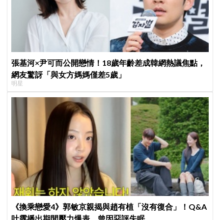
張基河×尹可而公開戀情！18歲年齡差成韓網熱議焦點，
網友驚訝「與女方媽媽僅差5歲」
明星
《換乘戀愛4》郭敏京親揭與趙有植「沒有復合」！Q&A
吐露播出期間壓力爆表，曾因惡評失眠