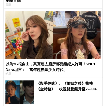
集團首腦
電影
以為YG很自由，其實連去廁所都要經紀人許可！2NE1
Dara坦言：「當年超羨慕少女時代」
明星
《殺手媽咪》、《婚姻之後》接棒
《金特務》 收視雙雙飆升至7～8%
創新高！