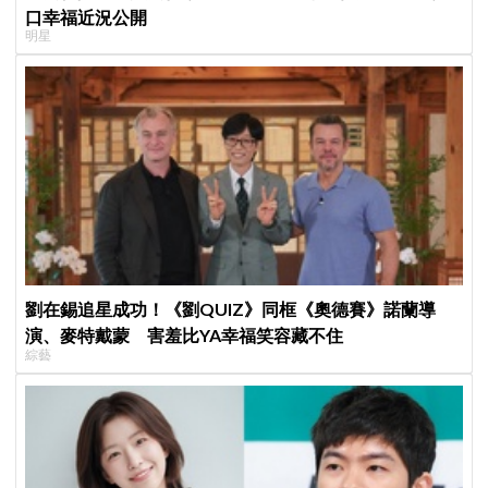
口幸福近況公開
明星
劉在錫追星成功！《劉QUIZ》同框《奧德賽》諾蘭導
演、麥特戴蒙 害羞比YA幸福笑容藏不住
綜藝