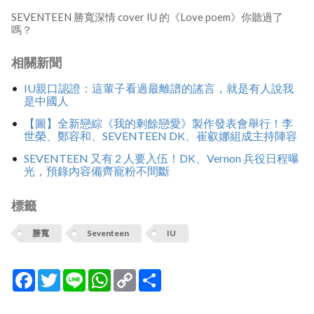
SEVENTEEN 勝寬深情 cover IU 的《Love poem》你聽過了
嗎？
相關新聞
IU親口認證：這輩子看過最離譜的謠言，就是有人說我
是中國人
【圖】全新戀綜《我的剩餘戀愛》製作發表會舉行！李
世榮、鄭容和、SEVENTEEN DK、崔叡娜組成主持陣容
SEVENTEEN 又有 2 人要入伍！DK、Vernon 兵役日程曝
光，預錄內容備齊寵粉不間斷
標籤
勝寬
Seventeen
IU
Facebook
Twitter
Line
WhatsApp
Copy
分
Link
享