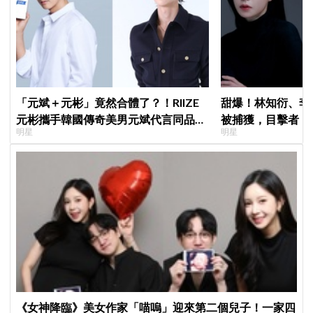
「元斌＋元彬」竟然合體了？！RIIZE
甜爆！林知衍、李
元彬攜手韓國傳奇美男元斌代言同品
被捕獲，目擊者：
明星
明星
牌，韓網瘋喊：兩個帥哥來了！
《女神降臨》美女作家「喵嗚」迎來第二個兒子！一家四