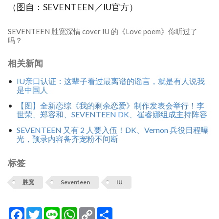
（图自：SEVENTEEN／IU官方）
SEVENTEEN 胜宽深情 cover IU 的《Love poem》你听过了
吗？
相关新闻
IU亲口认证：这辈子看过最离谱的谣言，就是有人说我
是中国人
【图】全新恋综《我的剩余恋爱》制作发表会举行！李
世荣、郑容和、SEVENTEEN DK、崔睿娜组成主持阵容
SEVENTEEN 又有 2 人要入伍！DK、Vernon 兵役日程曝
光，预录内容备齐宠粉不间断
标签
胜宽
Seventeen
IU
Facebook
Twitter
Line
WhatsApp
Copy
分
Link
享