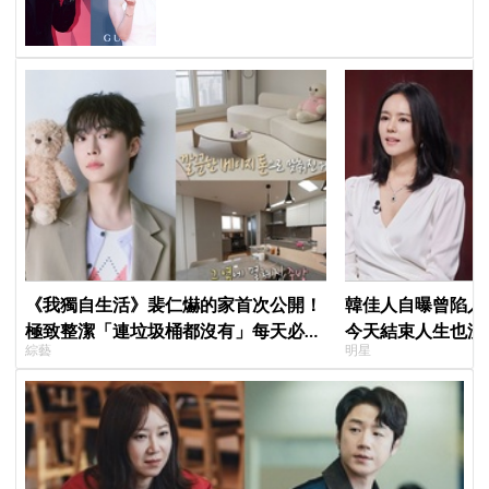
拍一部戲劇吧」
《我獨自生活》裴仁爀的家首次公開！
韓佳人自曝曾陷入
極致整潔「連垃圾桶都沒有」每天必做
今天結束人生也沒
綜藝
明星
一件事
YouTube重拾生