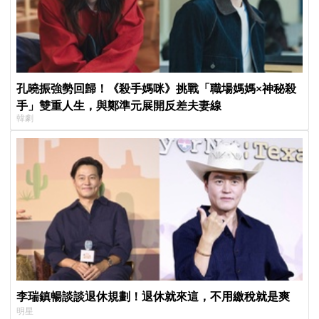
孔曉振強勢回歸！《殺手媽咪》挑戰「職場媽媽×神秘殺
手」雙重人生，與鄭準元展開反差夫妻線
韓劇
李瑞鎮暢談談退休規劃！退休就來這，不用繳稅就是爽
明星