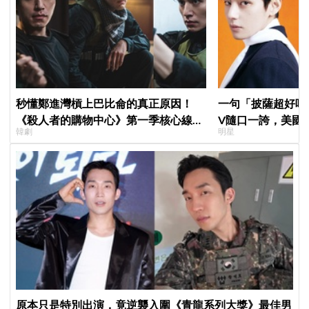
秒懂鄭進灣槓上巴比侖的真正原因！
一句「披薩超好吃
《殺人者的購物中心》第一季核心線索
V隨口一誇，美國
韓劇
明星
快速複習
擠爆
原本只是特別出演，竟逆襲入圍《青龍系列大獎》最佳男