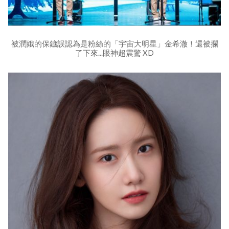
被潤娥的保鑣誤認為是粉絲的「宇宙大明星」金希澈！還被攔
了下來...眼神超震驚 XD