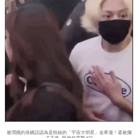
被潤娥的保鑣誤認為是粉絲的「宇宙大明星」金希澈！還被攔
了下來...眼神超震驚 XD