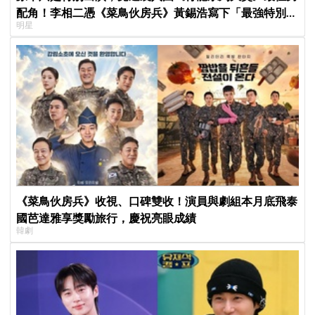
配角！李相二憑《菜鳥伙房兵》黃錫浩寫下「最強特別出
明星
演」傳奇
《菜鳥伙房兵》收視、口碑雙收！演員與劇組本月底飛泰
國芭達雅享獎勵旅行，慶祝亮眼成績
韓劇