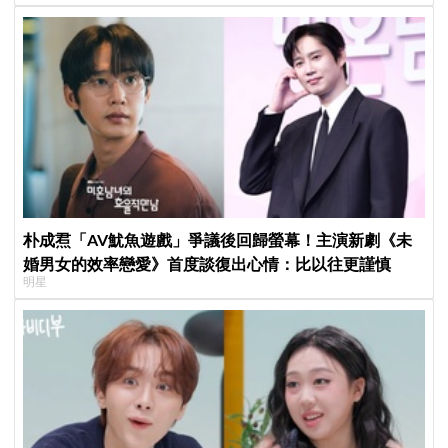
朴成焄「AV魷魚遊戲」爭議後回歸螢幕！主演新劇《未
婚男女的效率戀愛》首度談復出心情：比以往更謹慎
明星