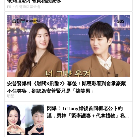
做到這點才有資格說愛你
PR・台灣癌症基金會
安普賢爆料《財閥X刑警2》幕後！鄭恩彩看到俞承豪藏
不住笑容，卻認為安普賢只是「搞笑男」
明星
閃爆！Tiffany婚後首同框老公卞約
漢，男神「緊牽護妻＋代拿禮物」私
下甜度超標