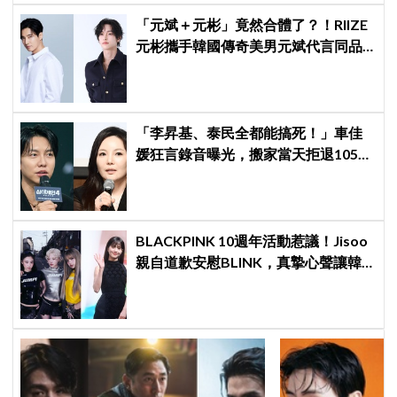
「元斌＋元彬」竟然合體了？！RIIZE
元彬攜手韓國傳奇美男元斌代言同品
牌，韓網瘋喊：兩個帥哥來了！
「李昇基、泰民全都能搞死！」車佳
媛狂言錄音曝光，搬家當天拒退105億
保證金、糾紛再升級
BLACKPINK 10週年活動惹議！Jisoo
親自道歉安慰BLINK，真摯心聲讓韓
網直呼：「看了心裡好暖」