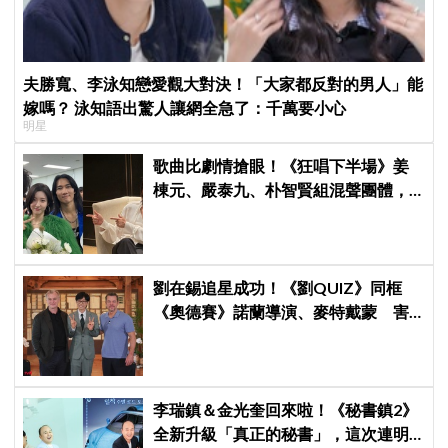
夫勝寬、李泳知戀愛觀大對決！「大家都反對的男人」能
嫁嗎？ 泳知語出驚人讓網全急了：千萬要小心
明星
歌曲比劇情搶眼！《狂唱下半場》姜
棟元、嚴泰九、朴智賢組混聲團體，
劇中曲《Love Is》超洗腦
劉在錫追星成功！《劉QUIZ》同框
《奧德賽》諾蘭導演、麥特戴蒙 害
羞比YA幸福笑容藏不住
李瑞鎮＆金光奎回來啦！《秘書鎮2》
全新升級「真正的秘書」，這次連明