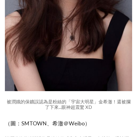
被潤娥的保鑣誤認為是粉絲的「宇宙大明星」金希澈！還被攔
了下來...眼神超震驚 XD
（圖：SMTOWN、希澈＠Weibo）