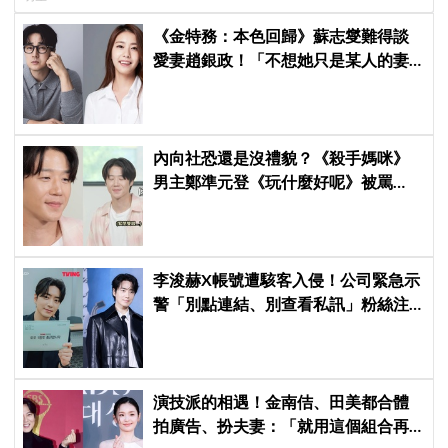
《金特務：本色回歸》蘇志燮難得談
愛妻趙銀政！「不想她只是某人的妻
子」一句話展現滿滿尊重與愛
內向社恐還是沒禮貌？《殺手媽咪》
男主鄭準元登《玩什麼好呢》被罵
爆，劉在錫、孔曉振狂救場也帶不動
李浚赫X帳號遭駭客入侵！公司緊急示
警「別點連結、別查看私訊」粉絲注
意了
演技派的相遇！金南佶、田美都合體
拍廣告、扮夫妻：「就用這個組合再