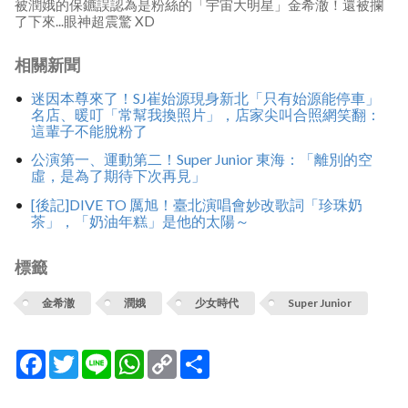
被潤娥的保鑣誤認為是粉絲的「宇宙大明星」金希澈！還被攔
了下來...眼神超震驚 XD
相關新聞
迷因本尊來了！SJ崔始源現身新北「只有始源能停車」
名店、暖叮「常幫我換照片」，店家尖叫合照網笑翻：
這輩子不能脫粉了
公演第一、運動第二！Super Junior 東海：「離別的空
虛，是為了期待下次再見」
[後記]DIVE TO 厲旭！臺北演唱會妙改歌詞「珍珠奶
茶」，「奶油年糕」是他的太陽～
標籤
金希澈
潤娥
少女時代
Super Junior
Facebook
Twitter
Line
WhatsApp
Copy
分
Link
享