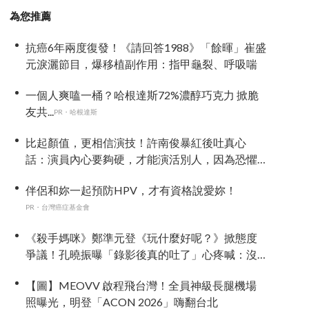
為您推薦
抗癌6年兩度復發！《請回答1988》「餘暉」崔盛
元淚灑節目，爆移植副作用：指甲龜裂、呼吸喘
一個人爽嗑一桶？哈根達斯72%濃醇巧克力 掀脆
友共...
PR・哈根達斯
比起顏值，更相信演技！許南俊暴紅後吐真心
話：演員內心要夠硬，才能演活別人，因為恐懼
讓我更專注
伴侶和妳一起預防HPV，才有資格說愛妳！
PR・台灣癌症基金會
《殺手媽咪》鄭準元登《玩什麼好呢？》掀態度
爭議！孔曉振曝「錄影後真的吐了」心疼喊：沒
能救你
【圖】MEOVV 啟程飛台灣！全員神級長腿機場
照曝光，明登「ACON 2026」嗨翻台北