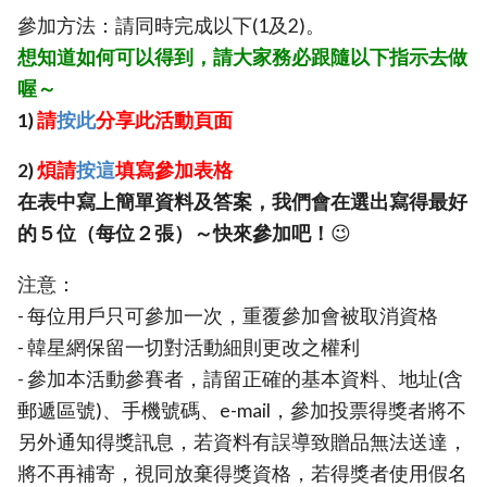
參加方法：請同時完成以下(1及2)。
想知道如何可以得到，請大家務必跟隨以下指示去做
喔～
1)
請
按此
分享此活動頁面
2)
煩請
按這
填寫參加表格
在表中寫上簡單資料及答案，我們會在選出寫得最好
的５位（每位２張）～快來參加吧！
😉
注意：
- 每位用戶只可參加一次，重覆參加會被取消資格
- 韓星網保留一切對活動細則更改之權利
- 參加本活動參賽者，請留正確的基本資料、地址(含
郵遞區號)、手機號碼、e-mail，參加投票得獎者將不
另外通知得獎訊息，若資料有誤導致贈品無法送達，
將不再補寄，視同放棄得獎資格，若得獎者使用假名