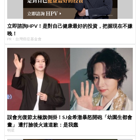
立即諮詢HPV！是對自己健康最好的投資，把握現在不嫌
晚！
PR・台灣癌症基金會
誤會光復節太極旗倒掛！SJ金希澈暴怒開砲「幼園生都會
畫」 遭打臉後火速道歉：是我蠢
明星