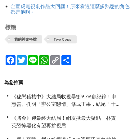
金宣虎電視劇作品大回顧！原來看過這麼多熟悉的角色
都是他啊~
標籤
我的神鬼搭檔
Two Cops
Facebook
Twitter
Line
WhatsApp
Copy
分
Link
享
為您推薦
《秘戀稽核中》大結局收視暴衝9.7%創紀錄！申
惠善、孔明「辦公室戀情」修成正果，結尾「十
指緊扣」甜到蛀牙
《賭金》迎最終大結局！網友揪最大疑點 朴寶
英恐怖黑化有望再拚視后