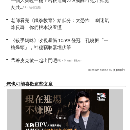
一個人爽嗑一桶？哈根達斯72%濃醇巧克力 掀脆
友共...
PR・哈根達斯
老師看完《鐵拳教育》給低分：太恐怖！ 劇迷氣
炸反轟：你們根本沒看懂
《殺手媽咪》收視暴衝 10.9% 登冠！孔曉振「一
槍爆頭」，神秘竊聽器埋伏筆
帶著皮克敏一起出門吧
PR・Pikmin Bloom
Recommended by
您也可能喜歡這些文章