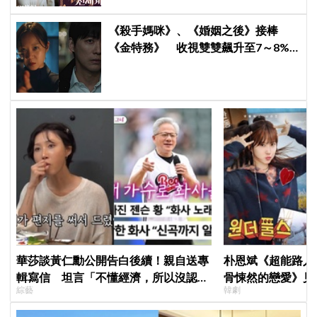
《殺手媽咪》、《婚姻之後》接棒
《金特務》 收視雙雙飆升至7～8%
創新高！
華莎談黃仁勳公開告白後續！親自送專
朴恩斌《超能路人
輯寫信 坦言「不懂經濟，所以沒認出
骨悚然的戀愛》見
綜藝
韓劇
來」
演技獲讚「信看演