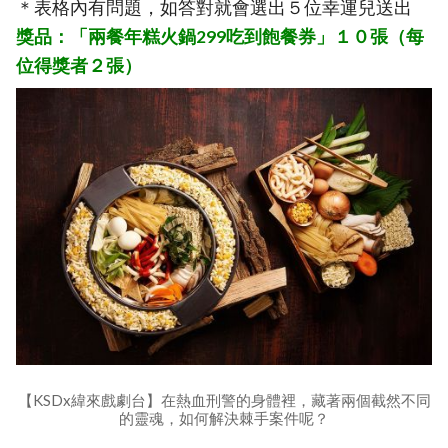
＊表格內有問題，如答對就會選出５位幸運兒送出
獎品：「兩餐年糕火鍋299吃到飽餐券」１０張（每
位得獎者２張）
【KSDx緯來戲劇台】在熱血刑警的身體裡，藏著兩個截然不同
的靈魂，如何解決棘手案件呢？