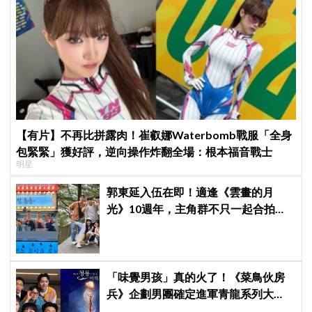
【有片】不再比拼露肉！崔叡娜Waterbomb戰服「全身
包緊緊」獲好評，逆向操作炸翻全場：根本福音戰士
明星
郭東延入伍在即！適逢《雲畫的月
光》10週年，主角群不只一起合拍畫
報，還錄製特別節目
「味覺男孩」真的火了！《菜鳥伙房
兵》企劃男團確定進軍青龍系列大
獎，7月登台火熱開唱！