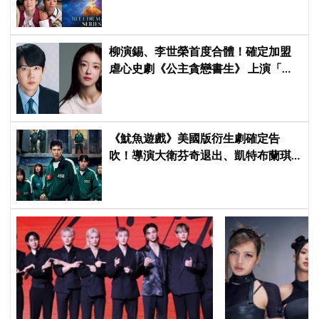
柳演錫、李世榮首度合體！確定加盟
虐心史劇《公主貪戀書生》 上演「朝
鮮版羅密歐與茱麗葉」
《魷魚遊戲》美國版衍生劇確定告
吹！導演大衛芬奇退出、凱特布蘭琪
出演傳聞也破局