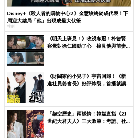
Disney+《殺人者的購物中心2 》金慧埈終於成代表！下
周迎大結局「他」出現成最大伏筆
韓劇
《明天上班見！》收視奪冠！朴智賢
察覺對徐仁國動了心 撞見他與前妻
同框心好慌
《財閥家的小兒子》宇宙回歸！《新
進社員姜會長》好評炸裂，首播就讓
觀眾多巴胺爆表
「架空歷史」兩樣情！韓媒直指《21
世紀大君夫人》三大敗筆：考證、社
會觀、女性敘事全垮！讚《我的王室
死對頭》諷刺到位