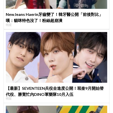
NewJeans Haerin牙齒變了！韓牙醫公開「前後對比」
嘆：貓咪特色沒了！粉絲超崩潰
明星
【最新】SEVENTEEN兵役全進度公開！珉奎9月開始替
代役、勝寛忙內DINO軍樂隊10月入伍
明星