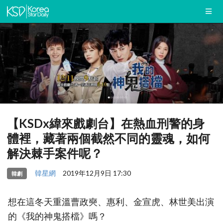
【KSDx緯來戲劇台】在熱血刑警的身
體裡，藏著兩個截然不同的靈魂，如何
解決棘手案件呢？
韓星網
2019年12月9日 17:30
韓劇
想在這冬天重溫曹政奭、惠利、金宣虎、林世美出演
的《我的神鬼搭檔》嗎？