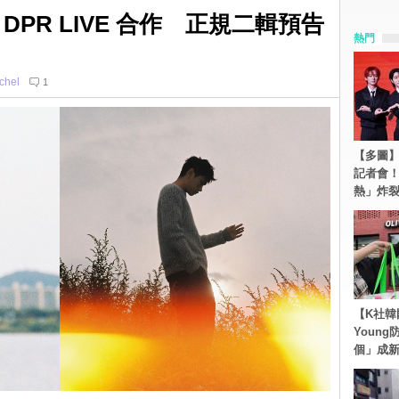
N、DPR LIVE 合作 正規二輯預告
熱門
chel
1
【多圖】S
記者會
熱」炸
【K社韓
Youn
個」成