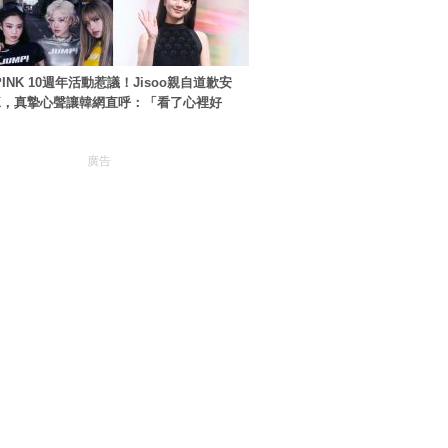
PINK 10週年活動惹議！Jisoo親自道歉安
NK，真摯心聲讓韓網直呼：「看了心裡好
廣告