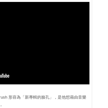
被 Crush 形容為「新專輯的臉孔」，是他想藉由音樂
歌。