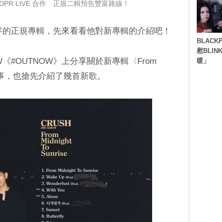
N、DPR LIVE 合作 正規二輯預告豐富路線！
五年半的正規專輯，先來看看他對新專輯的介紹吧！
BLACK
慰BLI
NOW《#OUTNOW》上分享關於新專輯〈From
暖」
〉的幕後故事，也搶先介紹了幾首新歌。