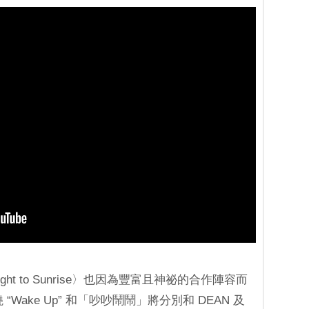
ght to Sunrise〉也因為豐富且神祕的合作陣容而
 “Wake Up” 和「吵吵鬧鬧」將分別和 DEAN 及