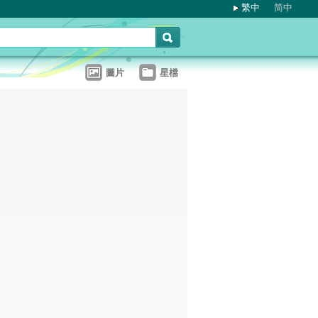
繁中
简中
圖片
星檔