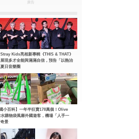
廣告
tray Kids亮相新專輯《THIS & THAT》
！展現多才全能與滿滿自信，預告「以熱治
裂夏日音樂圈
國小百科】一年半狂賣178萬個！Olive
g防水購物袋風靡外國遊客，機場「人手一
新奇景