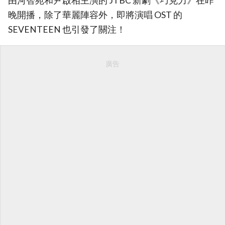
由河智苑和尹啟相主演的 JTBC 新劇《巧克力》在昨
晚開播，除了華麗陣容外，即將演唱 OST 的
SEVENTEEN 也引發了關注！
廣告