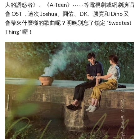
大的誘惑者》、《A-Teen》⋯⋯等電視劇或網劇演唱
會 OST，這次 Joshua、圓佑、DK、勝寛和 Dino 又
會帶來什麼樣的歌曲呢？明晚別忘了鎖定 “Sweetest
Thing” 囉！