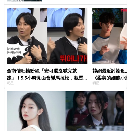
金南佶吐槽粉絲「安可還沒喊完就
韓網最近討論度上
跑」！5.5小時見面會變馬拉松，觀眾
《柔美的細胞小將
明星
明星
崩潰：以為完場竟還有「第三部」？
粉，網友直呼：像