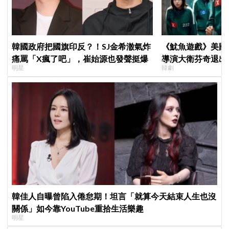
韓國政府把國旗印反？！SJ金希澈氣炸
《魷魚遊戲》美國
痛罵「X瘋了吧」，崔始源也發聲挺爆
導演大衛芬奇退出
明星
韓劇
聞也破局
韓佳人自曝曾陷入倦怠期！坦言「就算今天結束人生也沒
關係」如今靠YouTube重拾生活樂趣
明星