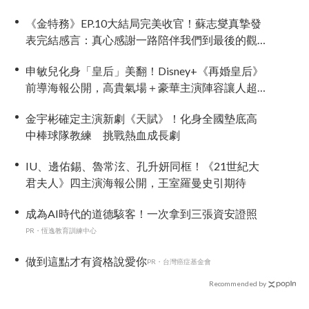
《金特務》EP.10大結局完美收官！蘇志燮真摯發
表完結感言：真心感謝一路陪伴我們到最後的觀
眾
申敏兒化身「皇后」美翻！Disney+《再婚皇后》
前導海報公開，高貴氣場＋豪華主演陣容讓人超
期待！
金宇彬確定主演新劇《天賦》！化身全國墊底高
中棒球隊教練 挑戰熱血成長劇
IU、邊佑錫、魯常泫、孔升妍同框！《21世紀大
君夫人》四主演海報公開，王室羅曼史引期待
成為AI時代的道德駭客！一次拿到三張資安證照
PR・恆逸教育訓練中心
做到這點才有資格說愛你
PR・台灣癌症基金會
Recommended by