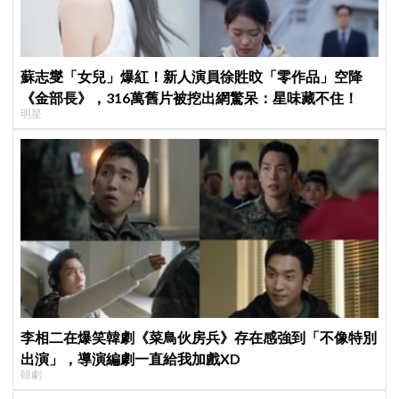
蘇志燮「女兒」爆紅！新人演員徐貹旼「零作品」空降
《金部長》，316萬舊片被挖出網驚呆：星味藏不住！
明星
李相二在爆笑韓劇《菜鳥伙房兵》存在感強到「不像特別
出演」，導演編劇一直給我加戲XD
韓劇