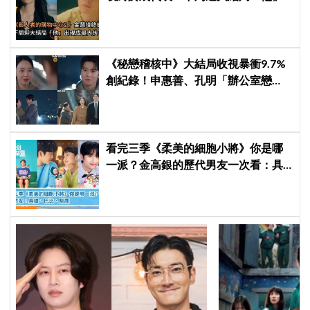
出現成最大伏筆
《秘戀稽核中》大結局收視暴衝9.7%
創紀錄！申惠善、孔明「辦公室戀
情」修成正果，結尾「十指緊扣」甜
到蛀牙
看完三季《柔美的細胞小將》你是哪
一派？金高銀的歷代男友一次看：具
雄、巴比、馴鹿