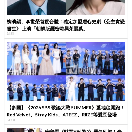
柳演錫、李世榮首度合體！確定加盟虐心史劇《公主貪戀
書生》 上演「朝鮮版羅密歐與茱麗葉」
韓劇
【多圖】《2026 SBS 歌謠大戰 SUMMER》藍地毯開跑！
Red Velvet、Stray Kids、ATEEZ、RIIZE等愛豆登場
KPOP
安普賢《財閥X刑警2》霸氣回歸！豪