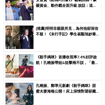
砸資金、動作戲全面升級 放話：這次
要超越第一季
[推薦]明明非親眼所見，為何他卻深信
不疑！《末行手記》學生崔顯旭妙筆
生花讓老師崔岷植一步步深陷
《殺手媽咪》首播收視率7.4%好評啟
航！孔曉振帶娃&狙擊兩不誤，「最狂
雙重生活」與老公明追暗躲
孔曉振、鄭準元新劇《殺手媽咪》甜
蜜夫妻海報公開！床上深情對望卻藏
驚人秘密