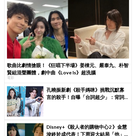
歌曲比劇情搶眼！《狂唱下半場》姜棟元、嚴泰九、朴智
賢組混聲團體，劇中曲《Love Is》超洗腦
電影
孔曉振新劇《殺手媽咪》挑戰沉默寡
言的殺手！自曝「台詞超少」：背詞
壓力小很多XD
Disney+《殺人者的購物中心2 》金慧
埈終於成代表！下周迎大結局「他」