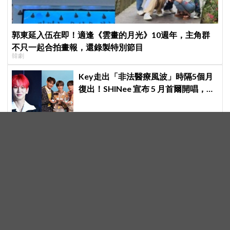
郭東延入伍在即！適逢《雲畫的月光》10週年，主角群
不只一起合拍畫報，還錄製特別節目
韓劇
Key走出「非法醫療風波」時隔5個月
復出！SHINee 宣布 5 月首爾開唱，
[THE INVERT] 挑戰「翻轉」視角重新
出發
崔岷植、韓韶禧《高年級實習生》海
報＋預告同步公開！37年資深實習生
遇上美女CEO
【K社韓國小百科】一年半狂賣178萬
個！Olive Young防水購物袋風靡外國
遊客，機場「人手一個」成新奇景