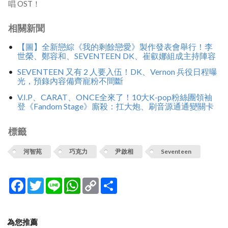
唱 OST！
相關新聞
【圖】全新戀綜《我的剩餘戀愛》製作發表會舉行！李
世榮、鄭容和、SEVENTEEN DK、崔叡娜組成主持陣容
SEVENTEEN 又有 2 人要入伍！DK、Vernon 兵役日程曝
光，預錄內容備齊寵粉不間斷
V.I.P、CARAT、ONCE全來了！10大K-pop粉絲團領袖
登《Fandom Stage》廝殺：扛大炮、刷音源通通變關卡
標籤
河智苑
巧克力
尹啟相
Seventeen
Facebook
Twitter
Line
WhatsApp
Copy
分
Link
享
為您推薦