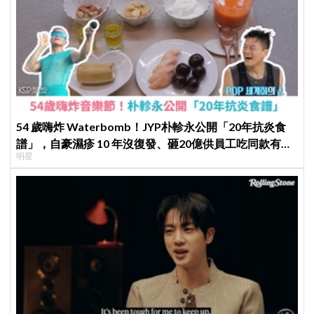
54 歲嗨炸 Waterbomb！JYP朴軫永公開「20年抗炎食
譜」，自豪濕疹 10 年沒復發、砸20億供員工吃同款有機
明星
餐