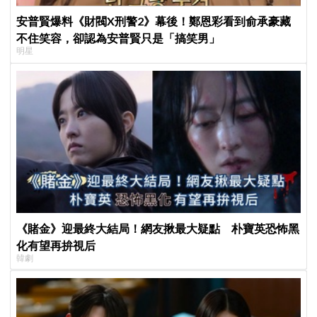
安普賢爆料《財閥X刑警2》幕後！鄭恩彩看到俞承豪藏
不住笑容，卻認為安普賢只是「搞笑男」
明星
《賭金》迎最終大結局！網友揪最大疑點 朴寶英恐怖黑
化有望再拚視后
韓劇