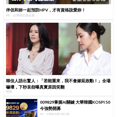
伴侶和妳一起預防HPV，才有資格說愛妳！
PR・台灣癌症基金會
韓佳人語出驚人：「若能重來，我不會嫁延政勳！」全場
嚇壞，下秒哀怨曝真實原因笑翻
明星
009829掌握AI關鍵 大華韓國KOSPI 50
今強勢開募
PR・大華銀全能行銷方案