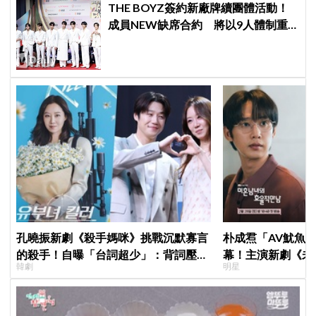
THE BOYZ簽約新廠牌續團體活動！
成員NEW缺席合約 將以9人體制重
啟新篇章
孔曉振新劇《殺手媽咪》挑戰沉默寡言
朴成焄「AV魷魚
的殺手！自曝「台詞超少」：背詞壓力
幕！主演新劇《未
韓劇
明星
小很多XD
首度談復出心情：