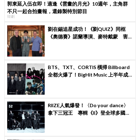
郭東延入伍在即！適逢《雲畫的月光》10週年，主角群
不只一起合拍畫報，還錄製特別節目
韓劇
劉在錫追星成功！《劉QUIZ》同框
《奧德賽》諾蘭導演、麥特戴蒙 害
羞比YA幸福笑容藏不住
BTS、TXT、CORTIS 橫掃 Billboard
全都火爆了！BigHit Music 上半年成
績單太驚人
RIIZE人氣爆發！〈Do your dance〉
拿下三冠王 專輯《II》登全球多國排
行榜冠軍