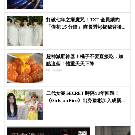
打破七年之癢魔咒！TXT 全員續約
「僅花 15 分鐘」 隊長秀彬揭秘背後原
因：大家都帶好了答案！
超神減肥神器！橘子不要直接吃，加
點這個！體重天天下降
PR・新素簡
二代女團 SECRET 時隔12年回歸！
《Girls on Fire》出身豫彬加入成新成
員，網震驚：年齡差太大了吧