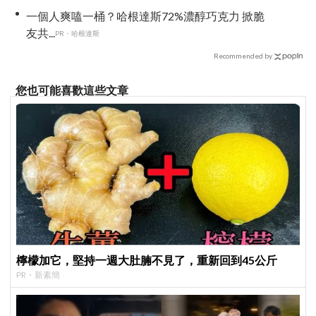
一個人爽嗑一桶？哈根達斯72%濃醇巧克力 掀脆
友共...
PR・哈根達斯
Recommended by
您也可能喜歡這些文章
檸檬加它，堅持一週大肚腩不見了，重新回到45公斤
PR・新素簡