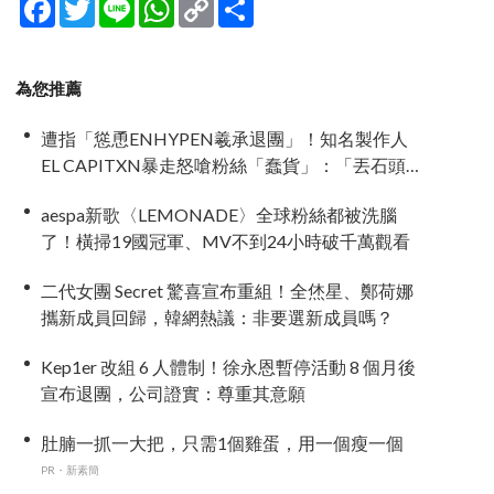
Facebook
Twitter
Line
WhatsApp
Copy
分
Link
享
為您推薦
遭指「慫恿ENHYPEN羲承退團」！知名製作人
EL CAPITXN暴走怒嗆粉絲「蠢貨」：「丟石頭前
先擁抱他吧」
aespa新歌〈LEMONADE〉全球粉絲都被洗腦
了！橫掃19國冠軍、MV不到24小時破千萬觀看
二代女團 Secret 驚喜宣布重組！全烋星、鄭荷娜
攜新成員回歸，韓網熱議：非要選新成員嗎？
Kep1er 改組 6 人體制！徐永恩暫停活動 8 個月後
宣布退團，公司證實：尊重其意願
肚腩一抓一大把，只需1個雞蛋，用一個瘦一個
PR・新素簡