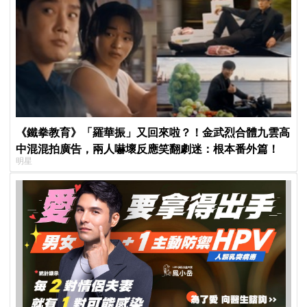
《鐵拳教育》「羅華振」又回來啦？！金武烈合體九雲高
中混混拍廣告，兩人嚇壞反應笑翻劇迷：根本番外篇！
明星