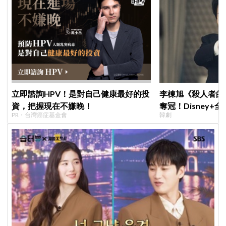
立即諮詢HPV！是對自己健康最好的投
李棟旭《殺人者的
資，把握現在不嫌晚！
奪冠！Disney
PR・台灣癌症基金會
韓劇
紀錄