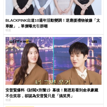
BLACKPINK出道10週年活動變調！逆應援禮物被嫌「太
寒酸」，單價曝光引群嘲
明星
安普賢爆料《財閥X刑警2》幕後！鄭恩彩看到俞承豪藏
不住笑容，卻認為安普賢只是「搞笑男」
明星