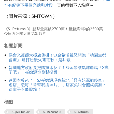
也有紀錄下幾個亮點和片段
，真的很難不入坑啊～
（圖片來源：SMTOWN）
《SJ Returns 3》點擊量突破2700萬！超越第1季的2500萬
今日將公開大量花絮影片
相關新聞
誤會光復節太極旗倒掛！SJ金希澈暴怒開砲「幼園生都
會畫」 遭打臉後火速道歉：是我蠢
韓國地方政府竟把國旗印反？！SJ金希澈氣炸痛罵「X瘋
了吧」，崔始源也發聲挺爆
迷因本尊來了！SJ崔始源現身新北「只有始源能停車」
名店、暖叮「常幫我換照片」，店家尖叫合照網笑翻：
這輩子不能脫粉了
標籤
Super Junior
SJ Returns 3
SJ returns