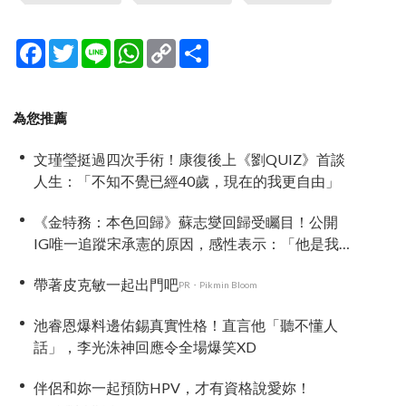
Facebook
Twitter
Line
WhatsApp
Copy
分
Link
享
為您推薦
文瑾瑩挺過四次手術！康復後上《劉QUIZ》首談
人生：「不知不覺已經40歲，現在的我更自由」
《金特務：本色回歸》蘇志燮回歸受矚目！公開
IG唯一追蹤宋承憲的原因，感性表示：「他是我
的恩人」
帶著皮克敏一起出門吧
PR・Pikmin Bloom
池睿恩爆料邊佑錫真實性格！直言他「聽不懂人
話」，李光洙神回應令全場爆笑XD
伴侶和妳一起預防HPV，才有資格說愛妳！