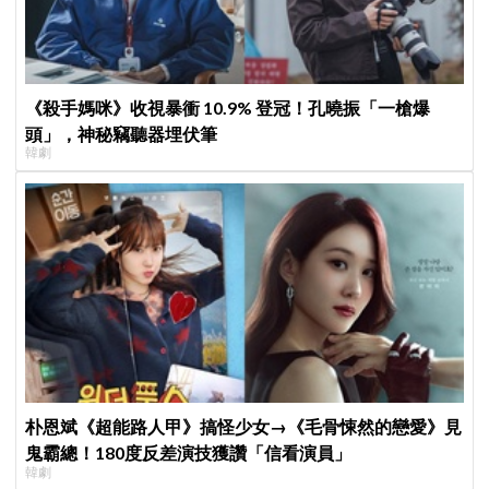
《殺手媽咪》收視暴衝 10.9% 登冠！孔曉振「一槍爆
頭」，神秘竊聽器埋伏筆
韓劇
朴恩斌《超能路人甲》搞怪少女→《毛骨悚然的戀愛》見
鬼霸總！180度反差演技獲讚「信看演員」
韓劇