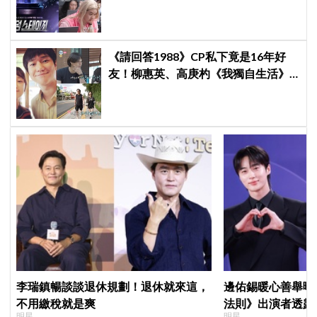
Stage》廝殺：扛大炮、刷音源通通變
關卡
《請回答1988》CP私下竟是16年好
友！柳惠英、高庚杓《我獨自生活》
預告公開，暖心互動掀回憶殺
李瑞鎮暢談談退休規劃！退休就來這，
邊佑錫暖心善舉曝
不用繳稅就是爽
法則》出演者透露
明星
明星