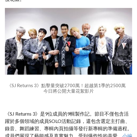
《SJ Returns 3》點擊量突破2700萬！超越第1季的2500萬
今日將公開大量花絮影片
《SJ Returns 3》是9位成員的9輯製作記。節目不僅包含活
躍於多個領域的成員SOLO活動記錄，還包含選定主打曲、
錄音、舞蹈練習、專輯內頁拍攝等發行新專輯的準備過程。
成員們展現了藝能感及真實魅力，受到爆炸性的喜愛。
小編