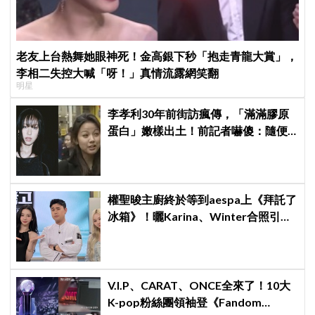
老友上台熱舞她眼神死！金高銀下秒「抱走青龍大賞」，
李相二失控大喊「呀！」真情流露網笑翻
明星
李孝利30年前街訪瘋傳，「滿滿膠原
蛋白」嫩樣出土！前記者嚇傻：隨便
選到傳奇
權聖晙主廚終於等到aespa上《拜託了
冰箱》！曬Karina、Winter合照引爆
熱議
V.I.P、CARAT、ONCE全來了！10大
K-pop粉絲團領袖登《Fandom