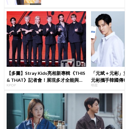
【多圖】Stray Kids亮相新專輯《THIS
「元斌＋元彬」竟然
& THAT》記者會！展現多才全能與滿
元彬攜手韓國傳奇
KPOP
明星
滿自信，預告「以熱治熱」炸裂夏日音
牌，韓網瘋喊：兩
樂圈