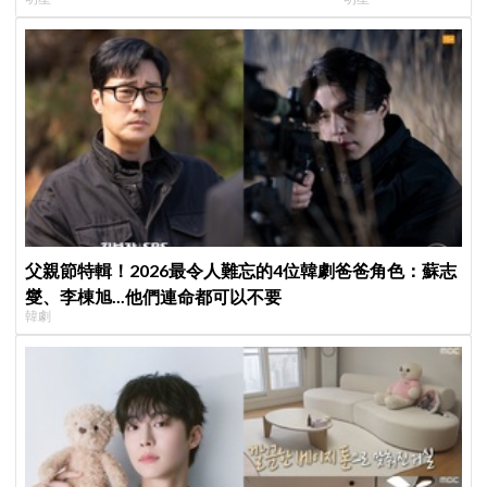
患者順利完成治療
父親節特輯！2026最令人難忘的4位韓劇爸爸角色：蘇志
燮、李棟旭...他們連命都可以不要
韓劇