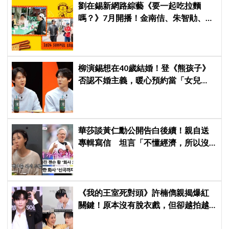
劉在錫新網路綜藝《要一起吃拉麵
嗎？》7月開播！金南佶、朱智勛、尹
敬浩同行展開美食之旅
柳演錫想在40歲結婚！登《熊孩子》
否認不婚主義，暖心預約當「女兒
奴」：想幫她編頭髮
華莎談黃仁勳公開告白後續！親自送
專輯寫信 坦言「不懂經濟，所以沒
認出來」
《我的王室死對頭》許楠儁親揭爆紅
關鍵！原本沒有脫衣戲，但卻越拍越
多XD