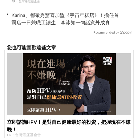
PR・台灣癌症基金會
Karina、都敬秀驚喜加盟《宇宙年糕店》！擔任首
爾店一日兼職工讀生 李泳知一句話意外成真
Recommended by
您也可能喜歡這些文章
立即諮詢HPV！是對自己健康最好的投資，把握現在不嫌
晚！
PR・台灣癌症基金會