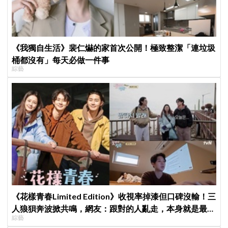
《我獨自生活》裴仁爀的家首次公開！極致整潔「連垃圾
桶都沒有」每天必做一件事
綜藝
《花樣青春Limited Edition》收視率掉漆但口碑沒輸！三
人狼狽奔波掀共鳴，網友：跟對的人亂走，本身就是最好
綜藝
看的風景