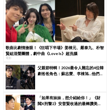
歌曲比劇情搶眼！《狂唱下半場》姜棟元、嚴泰九、朴智
賢組混聲團體，劇中曲《Love Is》超洗腦
電影
父親節特輯！2026最令人難忘的4位韓
劇爸爸角色：蘇志燮、李棟旭...他們連
命都可以不要
「如果有妹妹，想介紹給你！」《財
閥X刑警2》安普賢收過的最棒讚美，
連哥哥們都認證的好品格～