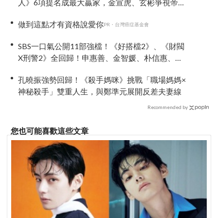
人》6項提名成最大贏家，金宣虎、玄彬爭視帝，
高胤禎、金高銀角逐視后！
做到這點才有資格說愛你
PR・台灣癌症基金會
SBS一口氣公開11部強檔！《好搭檔2》、《財閥
X刑警2》全回歸！申惠善、金智媛、朴信惠、金
南佶、李帝勳...陣容太狂了
孔曉振強勢回歸！《殺手媽咪》挑戰「職場媽媽×
神秘殺手」雙重人生，與鄭準元展開反差夫妻線
Recommended by
您也可能喜歡這些文章