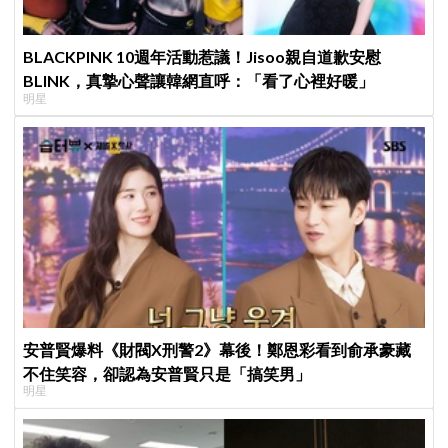
BLACKPINK 10週年活動惹議！Jisoo親自道歉安慰
BLINK，真摯心聲讓韓網直呼：「看了心裡好暖」
明星
安普賢爆料《財閥X刑警2》幕後！鄭恩彩看到俞承豪藏
不住笑容，卻認為安普賢只是「搞笑男」
明星