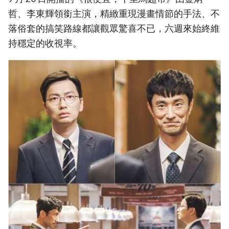
哲、李東輝領銜主演，精緻重現漫畫情節的手法、不
落俗套的搞笑路線都讓觀眾驚喜不已，六週來始終維
持穩定的收視率。