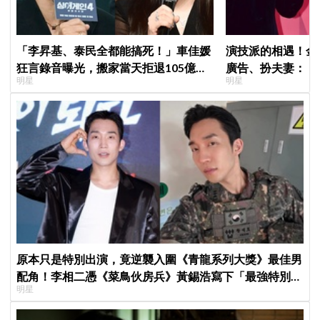
「李昇基、泰民全都能搞死！」車佳媛
演技派的相遇！金
狂言錄音曝光，搬家當天拒退105億保
廣告、扮夫妻：「
明星
明星
證金、糾紛再升級
部戲劇吧」
原本只是特別出演，竟逆襲入圍《青龍系列大獎》最佳男
配角！李相二憑《菜鳥伙房兵》黃錫浩寫下「最強特別出
明星
演」傳奇