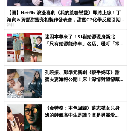
【圖】Netflix 浪漫喜劇《我的荒糖戀愛》即將上線！丁
海寅＆賀營甜蜜亮相製作發表會，甜蜜CP化學反應引期
韓劇
待
迷因本尊來了！SJ崔始源現身新北
「只有始源能停車」名店、暖叮「常
幫我換照片」，店家尖叫合照網笑
翻：這輩子不能脫粉了
孔曉振、鄭準元新劇《殺手媽咪》甜
蜜夫妻海報公開！床上深情對望卻藏
驚人秘密
《金特務：本色回歸》蘇志燮女兒身
邊的帥氣高中生是誰？竟是男團愛
豆，首次挑戰演戲便留下深刻印象