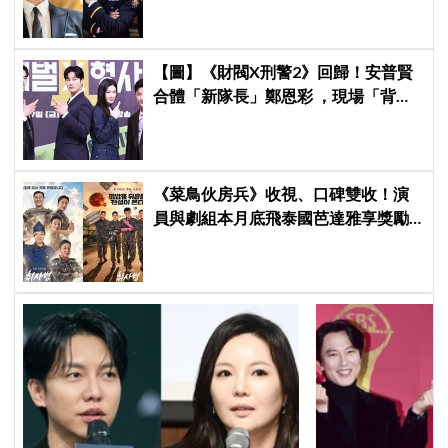
【圖】《財閥X刑警2》回歸！安普賢
合體「新隊長」鄭恩彩 ，現場「背靠
背比槍」霸氣爆棚
《菜鳥伙房兵》收視、口碑雙收！演
員與劇組本月底飛泰國芭達雅享獎勵
旅行，慶祝亮眼成績