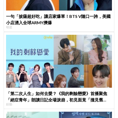
一句「披薩超好吃」讓店家爆單！BTS V隨口一誇，美國
小店湧入全球ARMY擠爆
明星
「第二次人生」如何去愛？《我的剩餘戀愛》首播聚焦
「絕症青年」朗讀日記全場淚崩，初見面竟「撞見舊
綜藝
識」！