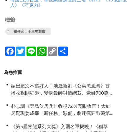
人》《巧克力》
標籤
很便宜，千里馬超市
Facebook
Twitter
Line
WhatsApp
Copy
分
Link
享
為您推薦
歐巴這次不當好人！池晟新劇《公寓黑風暴》首
播收視開紅盤，變身最帥討債總裁、豪砸700萬娶
「假新娘」當眾激吻！
朴志訓《菜鳥伙房兵》收視7.6%亮眼收官！大結
局驚現姜成宰「新任務」彩蛋，劇迷瘋狂敲碗第
二季
《第5屆青龍系列大獎》入圍名單揭曉！《稻草