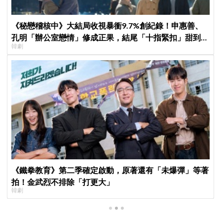
《秘戀稽核中》大結局收視暴衝9.7%創紀錄！申惠善、
孔明「辦公室戀情」修成正果，結尾「十指緊扣」甜到蛀
韓劇
牙
《鐵拳教育》第二季確定啟動，原著還有「未爆彈」等著
拍！金武烈不排除「打更大」
韓劇