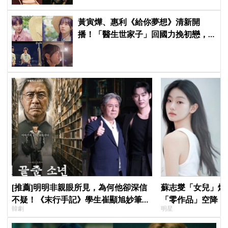
黃寅燁、惠利《給你夢想》清新開
播！「醫生世家子」回國力挽初戀，
「破鏡難圓」回憶殺引發全網現實共
鳴
[推薦]明明非親眼所見，為何他卻深信
蘇志燮「女兒」爆
不疑！《末行手記》學生崔顯旭妙筆生
「零作品」空降《
韓劇
明星
花讓老師崔岷植一步步深陷
片被挖出網驚呆：