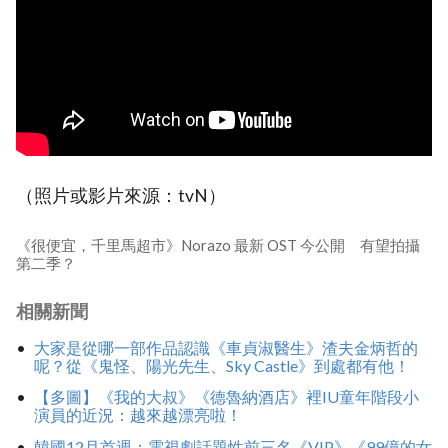
（照片或影片來源：tvN）
《很便宜，千里馬超市》Norazo 最新 OST 今公開 有望拍攝
第二季？
相關新聞
大家是從哪一部作品認識《車貞淑醫生》渣夫金炳哲的
呢？從《鬼怪、陽光先生、Sky Castle》到處都有他！
【多圖】《我的大叔》《德魯納酒店》裡IU童年階段小
演員的近況：越來越漂亮啦！
韓國12月首週：電視劇話題性前三名《VIP》《99億的女