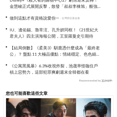
金慧峻正式展開反擊，散發「叔叔李棟旭」般強
大氣場
做到這點才有資格說愛你
PR・台灣癌症基金會
IU、邊佑錫、魯常泫、孔升妍同框！《21世紀大
君夫人》四主演海報公開，王室羅曼史引期待
【結局倒數】《柔美3》馴鹿憑什麼成為「最終老
公」？ 盤點 11 大極品優點：情緒穩定、色色細胞
歷代最強！
《公寓黑風暴》6.3%收視炸裂，池晟率怪咖住戶
槓上惡勢力，這部犯罪爽劇週末全韓都在看
Recommended by
您也可能喜歡這些文章