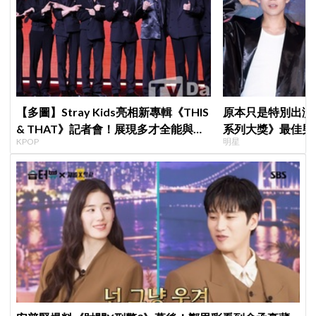
【多圖】Stray Kids亮相新專輯《THIS
原本只是特別出演
& THAT》記者會！展現多才全能與滿
系列大獎》最佳男
KPOP
明星
滿自信，預告「以熱治熱」炸裂夏日音
鳥伙房兵》黃錫浩
樂圈
演」傳奇