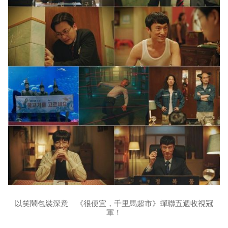
以笑鬧包裝深意 《很便宜，千里馬超市》蟬聯五週收視冠
軍！