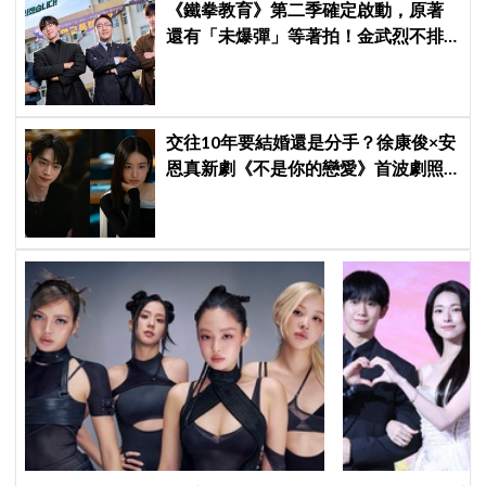
《鐵拳教育》第二季確定啟動，原著
還有「未爆彈」等著拍！金武烈不排
除「打更大」
交往10年要結婚還是分手？徐康俊×安
恩真新劇《不是你的戀愛》首波劇照
曝光，9月12日首播引期待