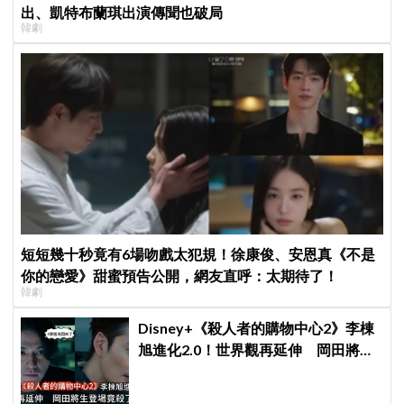
出、凱特布蘭琪出演傳聞也破局
韓劇
短短幾十秒竟有6場吻戲太犯規！徐康俊、安恩真《不是
你的戀愛》甜蜜預告公開，網友直呼：太期待了！
韓劇
Disney+《殺人者的購物中心2》李棟
旭進化2.0！世界觀再延伸 岡田將生
登場竟殺了「他」