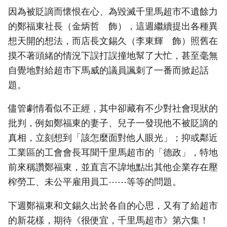
因為被貶謫而懷恨在心、為毀滅千里馬超市不遺餘力
的鄭福東社長（金炳哲 飾），這週繼續提出各種異
想天開的想法，而店長文錫久（李東輝 飾）照舊在
摸不著頭緒的情況下誤打誤撞地幫了大忙，甚至毫無
自覺地對給超市下馬威的議員諷刺了一番而掀起話
題。
儘管劇情看似不正經，其中卻藏有不少對社會現狀的
批判，例如鄭福東的妻子、兒子一發現他不被貶謫的
真相，立刻想到「該怎麼面對他人眼光」；抑或鄰近
工業區的工會會長耳聞千里馬超市的「德政」，特地
前來稱讚鄭福東，並直言不諱地點出其他企業存在壓
榨勞工、未公平雇用員工⋯⋯等等的問題。
下週鄭福東和文錫久出於各自的心思，又有了給超市
的新花樣，期待《很便宜，千里馬超市》第六集！