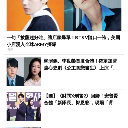
一句「披薩超好吃」讓店家爆單！BTS V隨口一誇，美國
小店湧入全球ARMY擠爆
明星
柳演錫、李世榮首度合體！確定加盟
虐心史劇《公主貪戀書生》 上演「朝
鮮版羅密歐與茱麗葉」
【圖】《財閥X刑警2》回歸！安普賢
合體「新隊長」鄭恩彩 ，現場「背靠
背比槍」霸氣爆棚