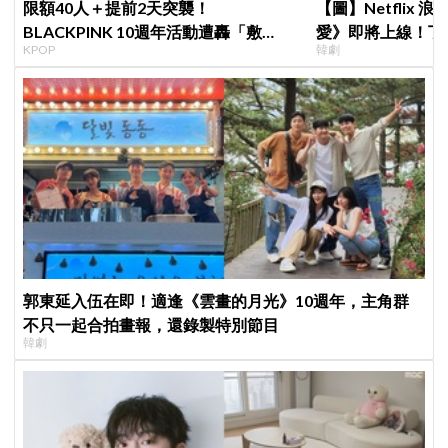
限額40人＋提前2天突襲！
【圖】Netflix
BLACKPINK 10週年活動遭轟「敷
愛》即將上線！丁
KPOP
韓劇
衍」，YG急證實：4人確定完全體出席
製作發表會，甜蜜
郭東延入伍在即！適逢《雲畫的月光》10週年，主角群
不只一起合拍畫報，還錄製特別節目
韓劇