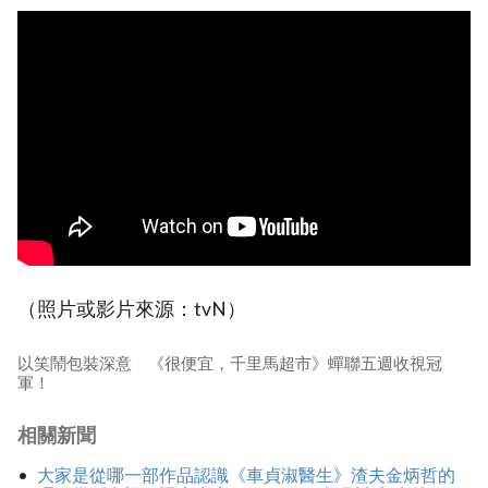
（照片或影片來源：tvN）
以笑鬧包裝深意 《很便宜，千里馬超市》蟬聯五週收視冠
軍！
相關新聞
大家是從哪一部作品認識《車貞淑醫生》渣夫金炳哲的