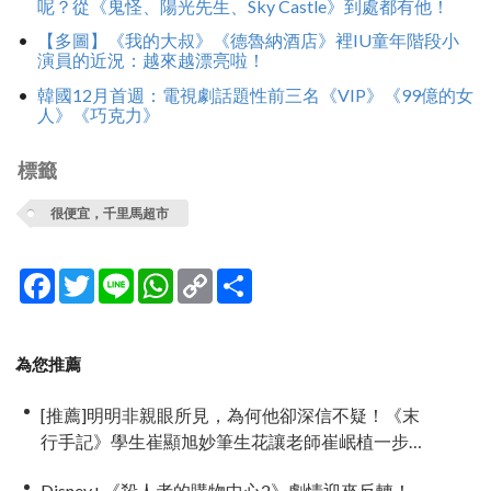
呢？從《鬼怪、陽光先生、Sky Castle》到處都有他！
【多圖】《我的大叔》《德魯納酒店》裡IU童年階段小
演員的近況：越來越漂亮啦！
韓國12月首週：電視劇話題性前三名《VIP》《99億的女
人》《巧克力》
標籤
很便宜，千里馬超市
Facebook
Twitter
Line
WhatsApp
Copy
分
Link
享
為您推薦
[推薦]明明非親眼所見，為何他卻深信不疑！《末
行手記》學生崔顯旭妙筆生花讓老師崔岷植一步
步深陷
Disney+《殺人者的購物中心2》劇情迎來反轉！