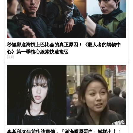
秒懂鄭進灣槓上巴比侖的真正原因！《殺人者的購物中
心》第一季核心線索快速複習
韓劇
李孝利30年前街訪瘋傳，「滿滿膠原蛋白」嫩樣出土！