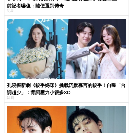
前記者嚇傻：隨便選到傳奇
明星
孔曉振新劇《殺手媽咪》挑戰沉默寡言的殺手！自曝「台
詞超少」：背詞壓力小很多XD
韓劇