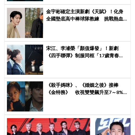
金宇彬確定主演新劇《天賦》！化身
全國墊底高中棒球隊教練 挑戰熱血
成長劇
宋江、李濬榮「顏值爆發」！新劇
《四手聯彈》制服同框「17歲青春神
顏」掀期待
《殺手媽咪》、《婚姻之後》接棒
《金特務》 收視雙雙飆升至7～8%
創新高！