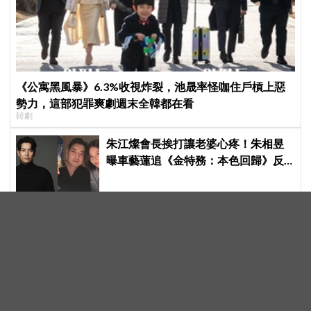
《公寓黑風暴》6.3%收視炸裂，池晟率怪咖住戶槓上惡
勢力，這部犯罪爽劇週末全韓都在看
韓劇
朱江燦會長挨打讓老婆心疼！朱相昱
曝車藝蓮追《金特務：本色回歸》反
應：「是不是打得太狠了？」
朴成焄「AV魷魚遊戲」爭議後回歸螢
幕！主演新劇《未婚男女的效率戀
愛》首度談復出心情：比以往更謹慎