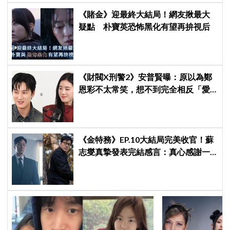
《賭金》迎最終大結局！網友揪最大
疑點 朴寶英恐怖黑化有望再拚視后
《財閥X刑警2》安普賢曝：原以為鄭
恩彩不太常笑，想不到完全相反「愛
笑又隨和無害」
《金特務》EP.10大結局完美收官！蘇
志燮真摯發表完結感言：真心感謝一
路陪伴我們到最後的觀眾