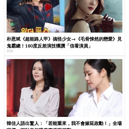
朴恩斌《超能路人甲》搞怪少女→《毛骨悚然的戀愛》見
鬼霸總！180度反差演技獲讚「信看演員」
韓劇
韓佳人語出驚人：「若能重來，我不會嫁延政勳！」全場