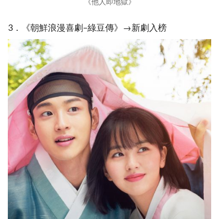
《他人即地獄》
3．《朝鮮浪漫喜劇–綠豆傳》→新劇入榜