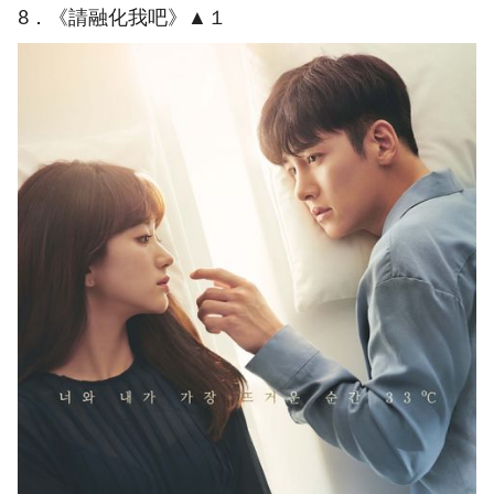
8．《請融化我吧》▲１