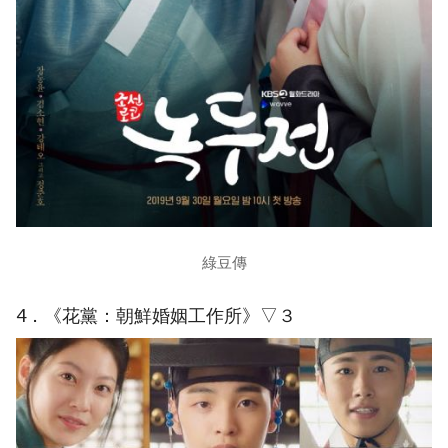
綠豆傳
4．《花黨：朝鮮婚姻工作所》▽３