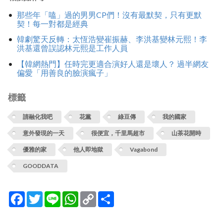
那些年「嗑」過的男男CP們！沒有最默契，只有更默
契！每一對都是經典
韓劇驚天反轉：太恆浩變崔振赫、李洪基變林元熙！李
洪基還曾誤認林元熙是工作人員
【韓網熱門】任時完更適合演好人還是壞人？ 過半網友
偏愛「用善良的臉演瘋子」
標籤
請融化我吧
花黨
綠豆傳
我的國家
意外發現的一天
很便宜，千里馬超市
山茶花開時
優雅的家
他人即地獄
Vagabond
GOODDATA
Facebook
Twitter
Line
WhatsApp
Copy
分
Link
享