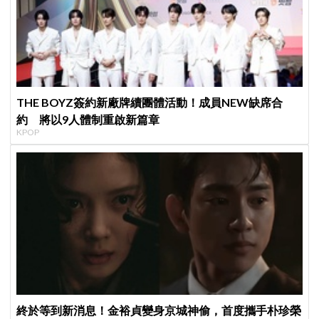
THE BOYZ簽約新廠牌續團體活動！成員NEW缺席合
約 將以9人體制重啟新篇章
KPOP
終於等到新消息！金裕貞變身京城神偷，首度攜手朴珍榮