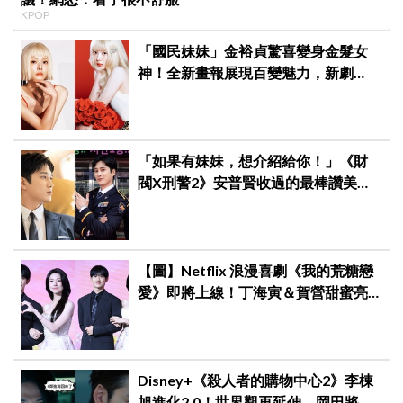
KPOP
「國民妹妹」金裕貞驚喜變身金髮女
神！全新畫報展現百變魅力，新劇
《100日的謊言》將在10月首播
「如果有妹妹，想介紹給你！」《財
閥X刑警2》安普賢收過的最棒讚美，
連哥哥們都認證的好品格～
【圖】Netflix 浪漫喜劇《我的荒糖戀
愛》即將上線！丁海寅＆賀營甜蜜亮
相製作發表會，甜蜜CP化學反應引期
待
Disney+《殺人者的購物中心2》李棟
旭進化2.0！世界觀再延伸 岡田將生