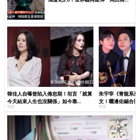
登場竟殺了「他」
韓佳人自曝曾陷入倦怠期！坦言「就算
朱宇宰《青龍系列
今天結束人生也沒關係」如今靠
文！曬邊佑錫合照
明星
明星
YouTube重拾生活樂趣
一起站上頒獎舞台