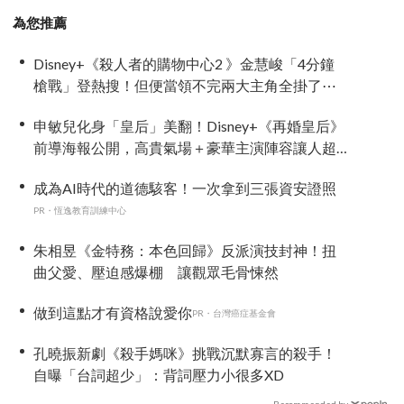
為您推薦
Disney+《殺人者的購物中心2 》金慧峻「4分鐘
槍戰」登熱搜！但便當領不完兩大主角全掛了⋯
申敏兒化身「皇后」美翻！Disney+《再婚皇后》
前導海報公開，高貴氣場＋豪華主演陣容讓人超
期待！
成為AI時代的道德駭客！一次拿到三張資安證照
PR・恆逸教育訓練中心
朱相昱《金特務：本色回歸》反派演技封神！扭
曲父愛、壓迫感爆棚 讓觀眾毛骨悚然
做到這點才有資格說愛你
PR・台灣癌症基金會
孔曉振新劇《殺手媽咪》挑戰沉默寡言的殺手！
自曝「台詞超少」：背詞壓力小很多XD