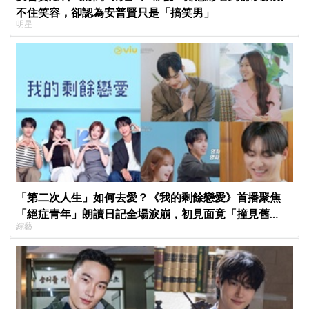
不住笑容，卻認為安普賢只是「搞笑男」
明星
「第二次人生」如何去愛？《我的剩餘戀愛》首播聚焦
「絕症青年」朗讀日記全場淚崩，初見面竟「撞見舊
綜藝
識」！