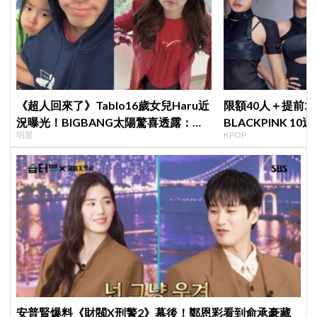
《超人回來了》Tablo16歲女兒Haru近
限額40人＋提前2
況曝光！BIGBANG太陽驚喜透露：她
BLACKPINK 1
明星
KPOP
長高超多，嚇我一跳
衍」，YG急證實
安普賢爆料《財閥X刑警2》幕後！鄭恩彩看到俞承豪藏