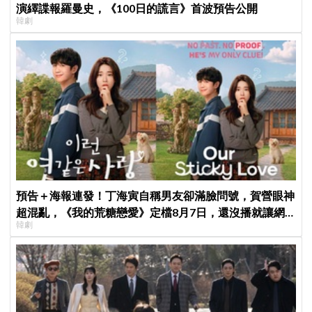
演繹諜報羅曼史，《100日的謊言》首波預告公開
韓劇
預告＋海報連發！丁海寅自稱男友卻滿臉問號，賀營眼神
超混亂，《我的荒糖戀愛》定檔8月7日，還沒播就讓網
韓劇
友瘋猜結局