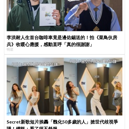
李洪耐人生首台咖啡車竟是邊佑錫送的！拍《菜鳥伙房
兵》收暖心應援，感動直呼「真的很謝謝」
明星
Secret新歌短片挨轟「醜化50多歲的人」掀世代歧視爭
議！網怒：看了很不舒服