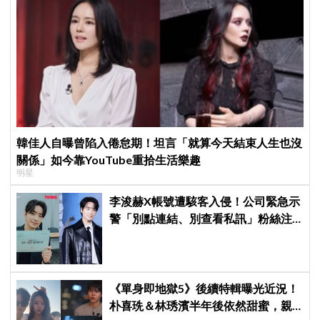
韓佳人自曝曾陷入倦怠期！坦言「就算今天結束人生也沒
關係」如今靠YouTube重拾生活樂趣
明星
李浚赫X帳號遭駭客入侵！公司緊急示
警「別點連結、別查看私訊」粉絲注
意了
《單身即地獄5》後續特輯曝光近況！
朴喜珗＆林琇濱半年後依然甜蜜，親