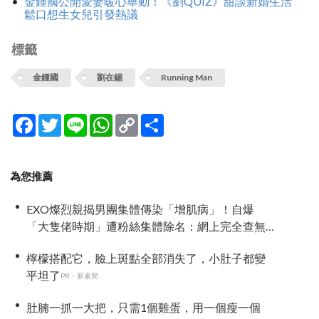
金鍾國公開愛妻暖心舉動！《劉QUIZ》甜談新婚生活
鬆口想生女兒引發熱議
標籤
金鍾國
劉在錫
Running Man
Facebook
Twitter
Line
WhatsApp
Copy
分
Link
享
為您推薦
EXO燦烈親揭男團集體傳染「增肌病」！自爆
「大隻佬時期」遭粉絲集體除名：網上完全查無
此人！
檸檬搭配它，臉上斑點全部消失了，小肚子都變
平坦了
PR・新素簡
肚腩一抓一大把，只需1個雞蛋，用一個瘦一個