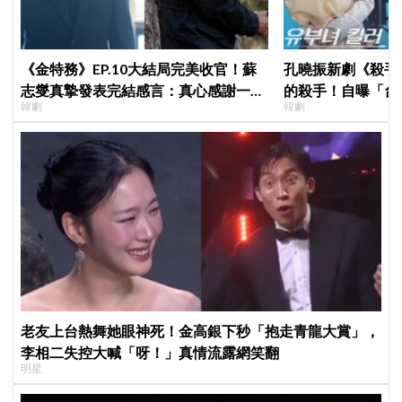
《金特務》EP.10大結局完美收官！蘇
孔曉振新劇《殺手
志燮真摯發表完結感言：真心感謝一路
的殺手！自曝「台
韓劇
韓劇
陪伴我們到最後的觀眾
小很多XD
老友上台熱舞她眼神死！金高銀下秒「抱走青龍大賞」，
李相二失控大喊「呀！」真情流露網笑翻
明星