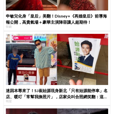
申敏兒化身「皇后」美翻！Disney+《再婚皇后》前導海
報公開，高貴氣場＋豪華主演陣容讓人超期待！
韓劇
迷因本尊來了！SJ崔始源現身新北「只有始源能停車」名
店、暖叮「常幫我換照片」，店家尖叫合照網笑翻：這輩
明星
子不能脫粉了