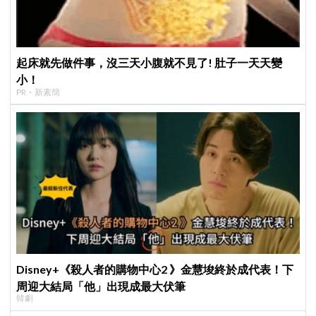
起床就先做件事，沒三天小腹就不見了! 肚子一天天變
小！
PR・新素簡
Disney+《殺人者的購物中心2 》金慧埈終於成代表！下
周迎大結局「他」出現成最大伏筆
韓劇