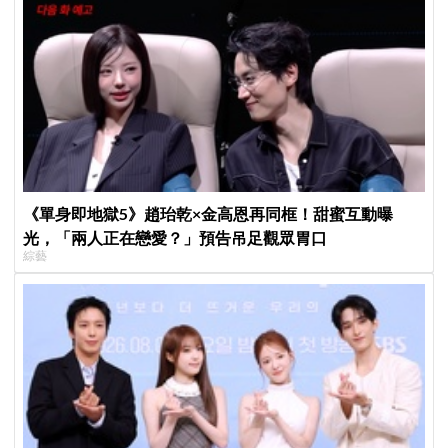
《單身即地獄5》趙珆乾×金高恩再同框！甜蜜互動曝
光，「兩人正在戀愛？」預告吊足觀眾胃口
綜藝