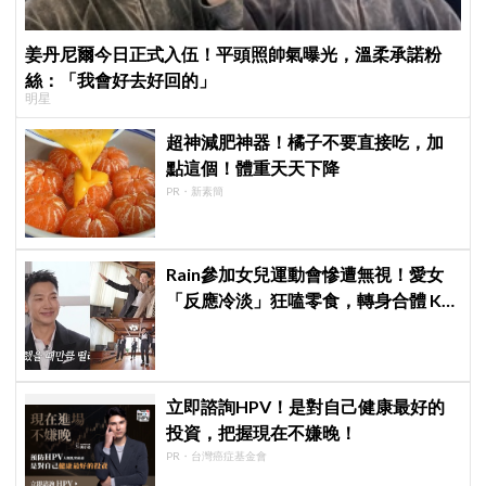
姜丹尼爾今日正式入伍！平頭照帥氣曝光，溫柔承諾粉
絲：「我會好去好回的」
明星
超神減肥神器！橘子不要直接吃，加
點這個！體重天天下降
PR・新素簡
Rain參加女兒運動會慘遭無視！愛女
「反應冷淡」狂嗑零食，轉身合體 KAI
大跳雙人舞帥度炸裂
立即諮詢HPV！是對自己健康最好的
投資，把握現在不嫌晚！
PR・台灣癌症基金會