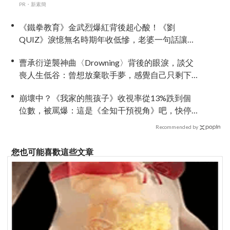
PR・新素簡
《鐵拳教育》金武烈爆紅背後超心酸！《劉
QUIZ》淚憶無名時期年收低慘，老婆一句話讓全
網淚崩
曹承衍逆襲神曲〈Drowning〉背後的眼淚，談父
喪人生低谷：曾想放棄歌手夢，感覺自己只剩下
空殼
崩壞中？《我家的熊孩子》收視率從13%跌到個
位數，被罵爆：這是《全知干預視角》吧，快停
播
Recommended by
您也可能喜歡這些文章