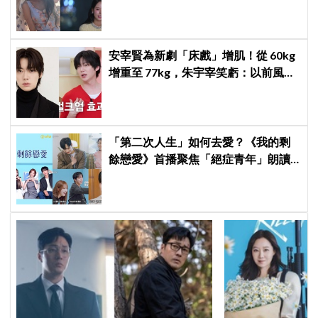
密互動藏不住
安宰賢為新劇「床戲」增肌！從 60kg
增重至 77kg，朱宇宰笑虧：以前風吹
就會倒
「第二次人生」如何去愛？《我的剩
餘戀愛》首播聚焦「絕症青年」朗讀
日記全場淚崩，初見面竟「撞見舊
識」！