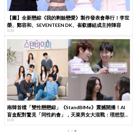
【圖】全新戀綜《我的剩餘戀愛》製作發表會舉行！李世
榮、鄭容和、SEVENTEEN DK、崔叡娜組成主持陣容
綜藝
南韓首檔「雙性戀戀綜」《StandBIMe》震撼開播！AI
盲盒配對驚見「同性約會」，天菜男女大混戰：理想型撞
綜藝
衫了！