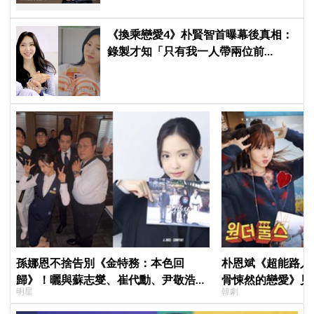
《換乘戀愛4》朴賢智首曝幕後真相：
錄製才知「只有我一人帶兩位前
任」！與趙有植只是好姐弟，不是情
侶
孫娜恩不捨告別《金特務：本色回
朴恩斌《超能路人
歸》！曬與蘇志燮、崔代勳、尹敬浩、
骨悚然的戀愛》見
明星
韓劇
朱相昱暖心合照，感謝劇組與粉絲陪伴
演技獲讚「信看演