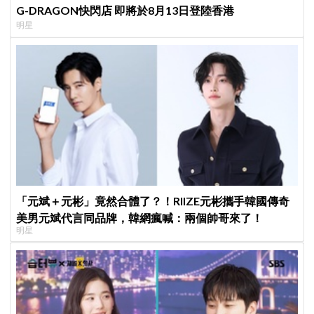
G-DRAGON快閃店 即將於8月13日登陸香港
明星
「元斌＋元彬」竟然合體了？！RIIZE元彬攜手韓國傳奇
美男元斌代言同品牌，韓網瘋喊：兩個帥哥來了！
明星