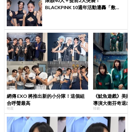
限額40人＋提前2天突襲！
BLACKPINK 10週年活動遭轟「敷
衍」，YG急證實：4人確定完全體出
席
網傳 EXO 將推出新的小分隊！這個組
《魷魚遊戲》美國
合呼聲最高
導演大衛芬奇退出
明星
韓劇
聞也破局