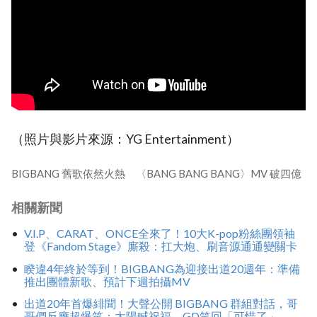
（照片與影片來源：YG Entertainment）
BIGBANG 舊歌依然火熱 〈BANG BANG BANG〉MV 破四億
相關新聞
V.I.P、CARAT、ONCE全來了！10大K-pop粉絲團領袖
登《Fandom Stage》廝殺：扛大炮、刷音源通通變關卡
睽違4年終於等到！BIGBANG為迎接出道20週年：準備
推出團體新歌、預計下週拍攝MV
出道20年首爆緋聞！大聲公開 BIGBANG 群組對話，哥
哥們反應超爆笑：太陽喊祝福、GD笑回「可惜了」