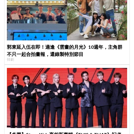
郭東延入伍在即！適逢《雲畫的月光》10週年，主角群
不只一起合拍畫報，還錄製特別節目
韓劇