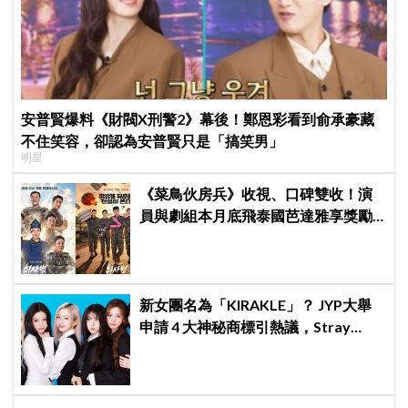
安普賢爆料《財閥X刑警2》幕後！鄭恩彩看到俞承豪藏
不住笑容，卻認為安普賢只是「搞笑男」
明星
《菜鳥伙房兵》收視、口碑雙收！演
員與劇組本月底飛泰國芭達雅享獎勵
旅行，慶祝亮眼成績
新女團名為「KIRAKLE」？ JYP大舉
申請 4 大神秘商標引熱議，Stray
Kids、NEXZ 專屬角色再進化！