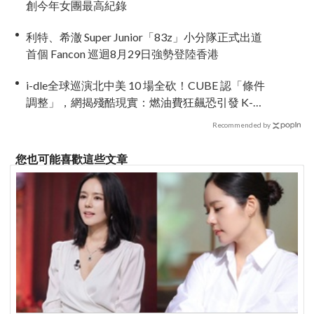
創今年女團最高紀錄
利特、希澈 Super Junior「83z」小分隊正式出道
首個 Fancon 巡迴8月29日強勢登陸香港
i-dle全球巡演北中美 10 場全砍！CUBE 認「條件
調整」，網揭殘酷現實：燃油費狂飆恐引發 K-
Pop 棄美潮？
Recommended by
您也可能喜歡這些文章