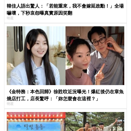
韓佳人語出驚人：「若能重來，我不會嫁延政勳！」全場
嚇壞，下秒哀怨曝真實原因笑翻
明星
《金特務：本色回歸》徐貹旼近況曝光！爆紅後仍在章魚
燒店打工，店長驚呼：「妳怎麼會在這裡？」
明星