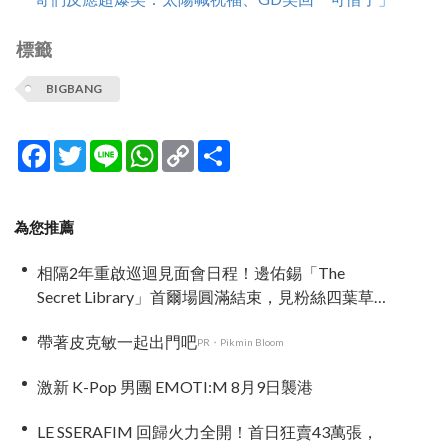
標籤
BIGBANG
Facebook
Twitter
Line
WhatsApp
Copy
分
Link
享
為您推薦
相隔2年重啟巡迴見面會日程！邊佑錫「The
Secret Library」首爾場圓滿結束，見粉絲四葉草
應援淚眼汪汪
帶著皮克敏一起出門吧
PR・Pikmin Bloom
激新 K-Pop 男團 EMOTI:M 8月9日襲港
LE SSERAFIM 回歸火力全開！首日狂賣43萬張，