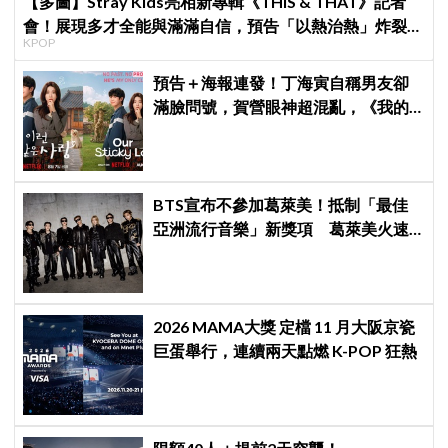
【多圖】Stray Kids亮相新專輯《THIS & THAT》記者
會！展現多才全能與滿滿自信，預告「以熱治熱」炸裂夏
KPOP
日音樂圈
預告＋海報連發！丁海寅自稱男友卻
滿臉問號，賀營眼神超混亂，《我的
荒糖戀愛》定檔8月7日，還沒播就讓
網友瘋猜結局
BTS宣布不參加葛萊美！抵制「最佳
亞洲流行音樂」新獎項 葛萊美火速
回應仍難平息爭議
2026 MAMA大獎 定檔 11 月大阪京瓷
巨蛋舉行，連續兩天點燃 K-POP 狂熱