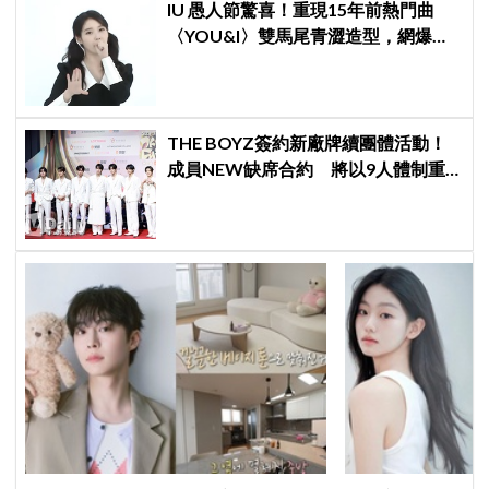
IU 愚人節驚喜！重現15年前熱門曲
〈YOU&I〉雙馬尾青澀造型，網爆
笑：最高畫質居然是720p
THE BOYZ簽約新廠牌續團體活動！
成員NEW缺席合約 將以9人體制重
啟新篇章