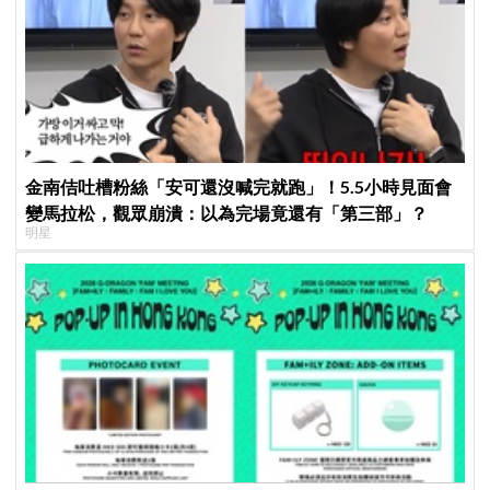
金南佶吐槽粉絲「安可還沒喊完就跑」！5.5小時見面會
變馬拉松，觀眾崩潰：以為完場竟還有「第三部」？
明星