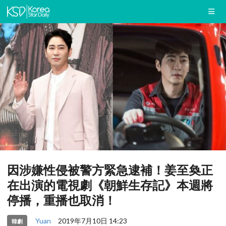
因涉嫌性侵被警方緊急逮補！姜至奐正
在出演的電視劇《朝鮮生存記》本週將
停播，重播也取消！
Yuan
2019年7月10日 14:23
韓劇