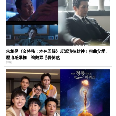
朱相昱《金特務：本色回歸》反派演技封神！扭曲父愛、
壓迫感爆棚 讓觀眾毛骨悚然
韓劇