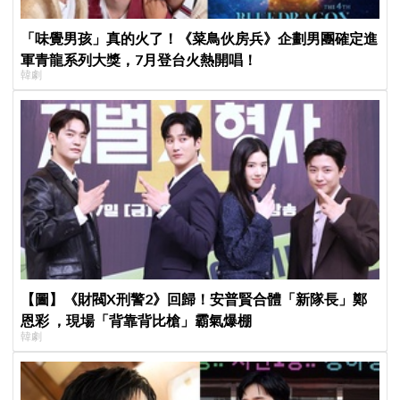
「味覺男孩」真的火了！《菜鳥伙房兵》企劃男團確定進
軍青龍系列大獎，7月登台火熱開唱！
韓劇
【圖】《財閥X刑警2》回歸！安普賢合體「新隊長」鄭
恩彩 ，現場「背靠背比槍」霸氣爆棚
韓劇