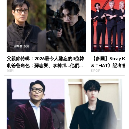
父親節特輯！2026最令人難忘的4位韓
【多圖】Stray K
劇爸爸角色：蘇志燮、李棟旭...他們連
& THAT》記者
韓劇
KPOP
命都可以不要
滿自信，預告「以
樂圈