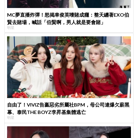
MC夢直播炸彈！怒揭車俊英嗜賭成癮：整天纏著EXO伯
賢去賭場，喊話「伯賢啊，男人就是要會賭」
明星
自由了！VIVIZ告贏惡劣所屬社BPM，母公司連爆欠薪黑
幕、泰民THE BOYZ李昇基集體逃亡
明星