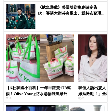
《魷魚遊戲》美國版衍生劇確定告
吹！導演大衛芬奇退出、凱特布蘭琪
出演傳聞也破局
【K社韓國小百科】一年半狂賣178萬
韓佳人語出驚人：
個！Olive Young防水購物袋風靡外國
嫁延政勳！」全場
生活
明星
遊客，機場「人手一個」成新奇景
實原因笑翻