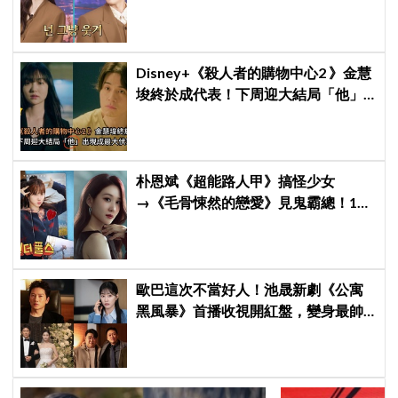
安普賢只是「搞笑男」
Disney+《殺人者的購物中心2 》金慧
埈終於成代表！下周迎大結局「他」
出現成最大伏筆
朴恩斌《超能路人甲》搞怪少女
→《毛骨悚然的戀愛》見鬼霸總！180
度反差演技獲讚「信看演員」
歐巴這次不當好人！池晟新劇《公寓
黑風暴》首播收視開紅盤，變身最帥
討債總裁、豪砸700萬娶「假新娘」當
眾激吻！