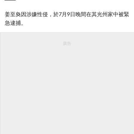
姜至奐因涉嫌性侵，於7月9日晚間在其光州家中被緊
急逮捕。
廣告