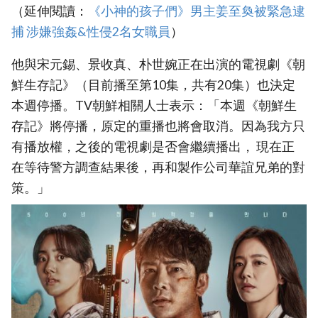
（延伸閱讀：
《小神的孩子們》男主姜至奐被緊急逮
捕 涉嫌強姦&性侵2名女職員
）
他與宋元錫、景收真、朴世婉正在出演的電視劇《朝
鮮生存記》（目前播至第10集，共有20集）也決定
本週停播。TV朝鮮相關人士表示：「本週《朝鮮生
存記》將停播，原定的重播也將會取消。因為我方只
有播放權，之後的電視劇是否會繼續播出， 現在正
在等待警方調查結果後，再和製作公司華誼兄弟的對
策。」