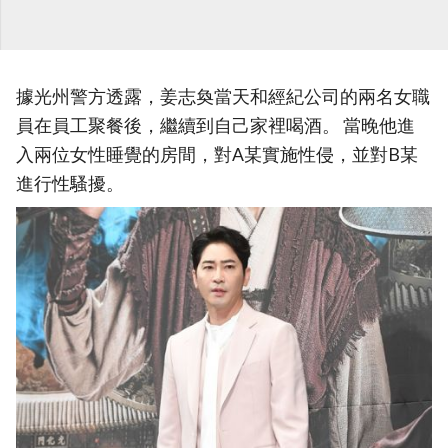
據光州警方透露，姜志奐當天和經紀公司的兩名女職
員在員工聚餐後，繼續到自己家裡喝酒。 當晚他進
入兩位女性睡覺的房間，對A某實施性侵，並對B某
進行性騷擾。