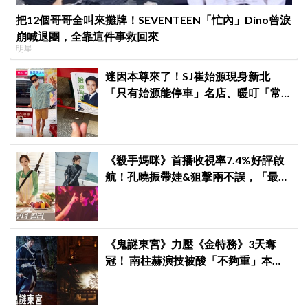
把12個哥哥全叫來攤牌！SEVENTEEN「忙內」Dino曾淚
崩喊退團，全靠這件事救回來
明星
迷因本尊來了！SJ崔始源現身新北
「只有始源能停車」名店、暖叮「常
幫我換照片」，店家尖叫合照網笑
翻：這輩子不能脫粉了
《殺手媽咪》首播收視率7.4%好評啟
航！孔曉振帶娃&狙擊兩不誤，「最狂
雙重生活」與老公明追暗躲
《鬼謎東宮》力壓《金特務》3天奪
冠！ 南柱赫演技被酸「不夠重」本人
親回：刻意為之