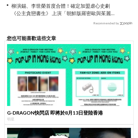
柳演錫、李世榮首度合體！確定加盟虐心史劇
《公主貪戀書生》 上演「朝鮮版羅密歐與茱麗
葉」
Recommended by
您也可能喜歡這些文章
G-DRAGON快閃店 即將於8月13日登陸香港
明星