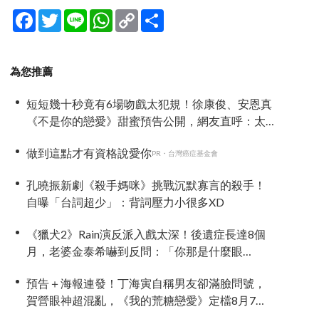
Facebook
Twitter
Line
WhatsApp
Copy
分
Link
享
為您推薦
短短幾十秒竟有6場吻戲太犯規！徐康俊、安恩真
《不是你的戀愛》甜蜜預告公開，網友直呼：太
期待了！
做到這點才有資格說愛你
PR・台灣癌症基金會
孔曉振新劇《殺手媽咪》挑戰沉默寡言的殺手！
自曝「台詞超少」：背詞壓力小很多XD
《獵犬2》Rain演反派入戲太深！後遺症長達8個
月，老婆金泰希嚇到反問：「你那是什麼眼
神？」
預告＋海報連發！丁海寅自稱男友卻滿臉問號，
賀營眼神超混亂，《我的荒糖戀愛》定檔8月7
日，還沒播就讓網友瘋猜結局