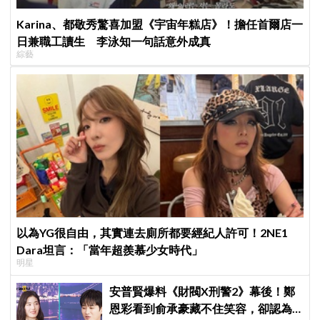
Karina、都敬秀驚喜加盟《宇宙年糕店》！擔任首爾店一
日兼職工讀生 李泳知一句話意外成真
綜藝
以為YG很自由，其實連去廁所都要經紀人許可！2NE1
Dara坦言：「當年超羨慕少女時代」
明星
安普賢爆料《財閥X刑警2》幕後！鄭
恩彩看到俞承豪藏不住笑容，卻認為