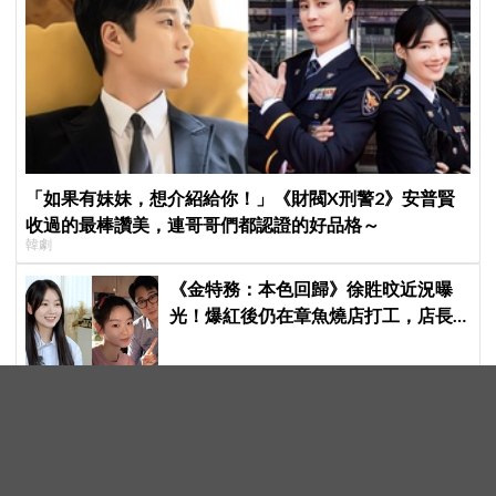
「如果有妹妹，想介紹給你！」《財閥X刑警2》安普賢
收過的最棒讚美，連哥哥們都認證的好品格～
韓劇
《金特務：本色回歸》徐貹旼近況曝
光！爆紅後仍在章魚燒店打工，店長
驚呼：「妳怎麼會在這裡？」
郭東延入伍在即！適逢《雲畫的月
光》10週年，主角群不只一起合拍畫
報，還錄製特別節目