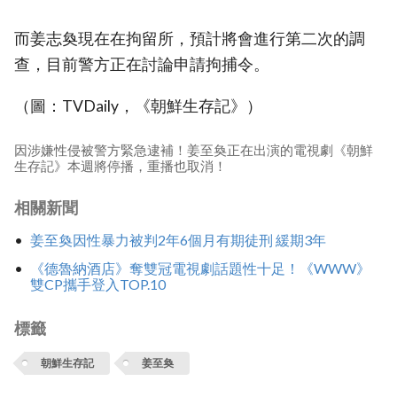
而姜志奐現在在拘留所，預計將會進行第二次的調
查，目前警方正在討論申請拘捕令。
（圖：TVDaily，《朝鮮生存記》）
因涉嫌性侵被警方緊急逮補！姜至奐正在出演的電視劇《朝鮮
生存記》本週將停播，重播也取消！
相關新聞
姜至奐因性暴力被判2年6個月有期徒刑 緩期3年
《德魯納酒店》奪雙冠電視劇話題性十足！《WWW》
雙CP攜手登入TOP.10
標籤
朝鮮生存記
姜至奐