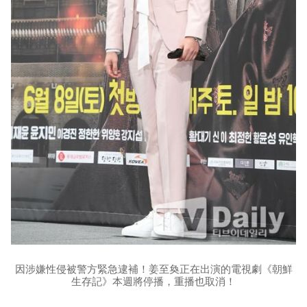
因涉嫌性侵被警方緊急逮補！姜至奐正在出演的電視劇《朝鮮
生存記》本週將停播，重播也取消！