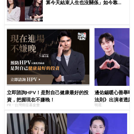
算今天結束人生也沒關係」如今靠
YouTube重拾生活樂趣
立即諮詢HPV！是對自己健康最好的投
邊佑錫暖心善舉曝
資，把握現在不嫌晚！
法則》出演者透露
PR・台灣癌症基金會
明星
患者順利完成治療