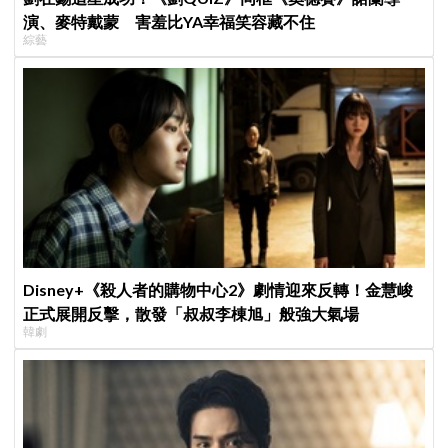
演、麥特戴蒙 害羞比YA幸福笑容藏不住
綜藝
Disney+《殺人者的購物中心2》劇情迎來反轉！金慧峻
正式展開反擊，散發「叔叔李棟旭」般強大氣場
韓劇