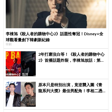
李棟旭《殺人者的購物中心2》話題性奪冠！Disney+全
球觀看量創下韓劇新紀錄
韓劇
2年打磨沒白等！《殺人者的購物中心
2》首播話題炸裂，李棟旭放話：第三
季找我，我就拍
原本只是特別出演，竟逆襲入圍《青
龍系列大獎》最佳男配角！李相二憑
《菜鳥伙房兵》黃錫浩寫下「最強特
別出演」傳奇