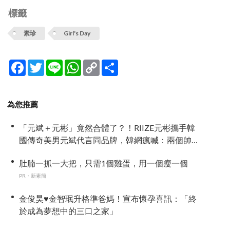
標籤
素珍
Girl's Day
Facebook
Twitter
Line
WhatsApp
Copy
分
Link
享
為您推薦
「元斌＋元彬」竟然合體了？！RIIZE元彬攜手韓
國傳奇美男元斌代言同品牌，韓網瘋喊：兩個帥
哥來了！
肚腩一抓一大把，只需1個雞蛋，用一個瘦一個
PR・新素簡
金俊昊♥金智珉升格準爸媽！宣布懷孕喜訊：「終
於成為夢想中的三口之家」