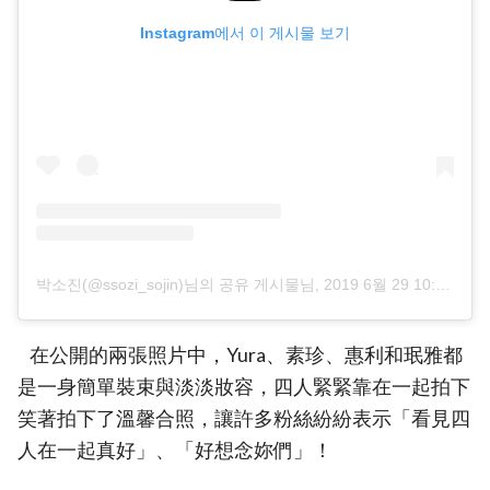
Instagram에서 이 게시물 보기
박소진(@ssozi_sojin)님의 공유 게시물
님,
2019 6월 29 10:38오전 PDT
在公開的兩張照片中，Yura、素珍、惠利和珉雅都
是一身簡單裝束與淡淡妝容，四人緊緊靠在一起拍下
笑著拍下了溫馨合照，讓許多粉絲紛紛表示「看見四
人在一起真好」、「好想念妳們」！