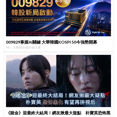
009829掌握AI關鍵 大華韓國KOSPI 50今強勢開募
PR・大華銀全能行銷方案
《賭金》迎最終大結局！網友揪最大疑點 朴寶英恐怖黑