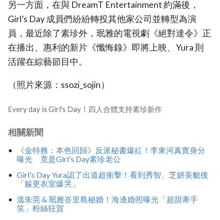
另一方面，在與 DreamT Entertainment 約滿後，
Girl’s Day 成員們紛紛轉投其他家公司並轉型為演
員，最近除了素珍外，珉雅的電視劇《絕對達令》正
在播出、惠利的新片《懺悔錄》即將上映、Yura 則
活躍在綜藝節目中。
（照片來源：ssozi_sojin）
Every day is Girl's Day！四人合體支持素珍新作
相關新聞
《金特務：本色回歸》反派秘書爆紅！李東河真實身分
曝光 竟是Girl's Day素珍老公
Girl's Day Yura認了出道超衝擊！看到秀智、芝妍美貌後
「躲更衣室爆哭」
溫朱莞 & 珉雅峇里島秘婚！海邊婚照曝光「超甜牽手
笑」粉絲狂賀