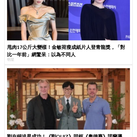
甩肉17公斤大變樣！金敏荷瘦成紙片人登青龍獎，「對
比一年前」網驚呆：以為不同人
明星
劉在錫追星成功！《劉QUIZ》同框《奧德賽》諾蘭導