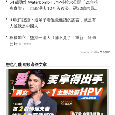
54 歲嗨炸 Waterbomb！JYP朴軫永公開「20年抗
炎食譜」，自豪濕疹 10 年沒復發、砸20億供員工
吃同款有機餐
IU親口認證：這輩子看過最離譜的謠言，就是有
人說我是中國人
檸檬加它，堅持一週大肚腩不見了，重新回到45
公斤
PR・新素簡
Recommended by
您也可能喜歡這些文章