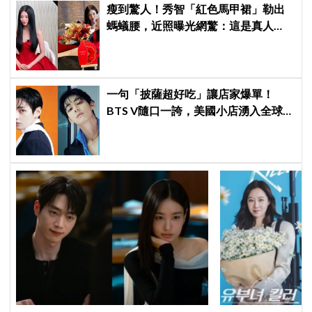
瘦到驚人！秀智「紅色馬甲裙」勒出
螞蟻腰，近照曝光網驚：這是真人
嗎？
一句「披薩超好吃」讓店家爆單！
BTS V隨口一誇，美國小店湧入全球
ARMY擠爆