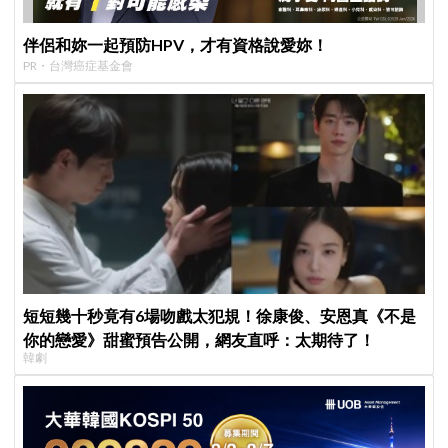
伴侶和妳一起預防HPV，才有資格說愛妳！
PR・台灣癌症基金會
短短幾十秒竟有6場吻戲太犯規！徐康俊、安恩真《不是
你的戀愛》甜蜜預告公開，網友直呼：太期待了！
韓劇