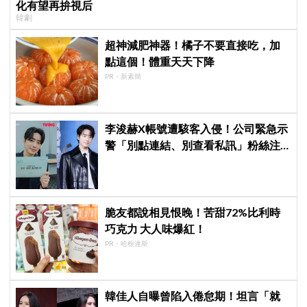
化有望再拚視后
韓劇
超神減肥神器！橘子不要直接吃，加
點這個！體重天天下降
PR・新素簡
李浚赫X帳號遭駭客入侵！公司緊急示
警「別點連結、別查看私訊」粉絲注
意了
脆友都說相見恨晚！苦甜72%比利時
巧克力 大人味爆紅！
PR・哈根達斯
韓佳人自曝曾陷入倦怠期！坦言「就