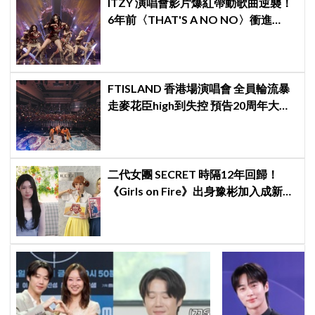
ITZY 演唱會影片爆紅帶動歌曲逆襲！
6年前〈THAT'S A NO NO〉衝進
Melon音源榜、突破600萬觀看
FTISLAND 香港場演唱會 全員輪流暴
走麥花臣high到失控 預告20周年大計
《FaTe》成序幕
二代女團 SECRET 時隔12年回歸！
《Girls on Fire》出身豫彬加入成新成
員，網震驚：年齡差太大了吧