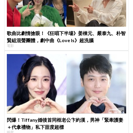
歌曲比劇情搶眼！《狂唱下半場》姜棟元、嚴泰九、朴智
賢組混聲團體，劇中曲《Love Is》超洗腦
電影
閃爆！Tiffany婚後首同框老公卞約漢，男神「緊牽護妻
＋代拿禮物」私下甜度超標
明星