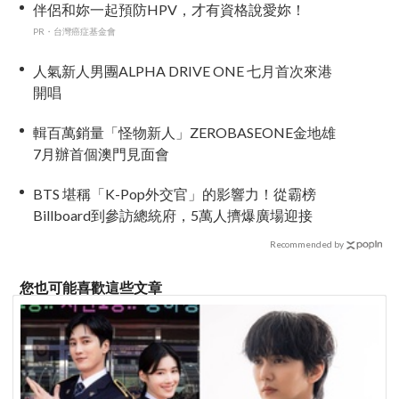
伴侶和妳一起預防HPV，才有資格說愛妳！
PR・台灣癌症基金會
人氣新人男團ALPHA DRIVE ONE 七月首次來港
開唱
輯百萬銷量「怪物新人」ZEROBASEONE金地雄
7月辦首個澳門見面會
BTS 堪稱「K-Pop外交官」的影響力！從霸榜
Billboard到參訪總統府，5萬人擠爆廣場迎接
Recommended by
您也可能喜歡這些文章