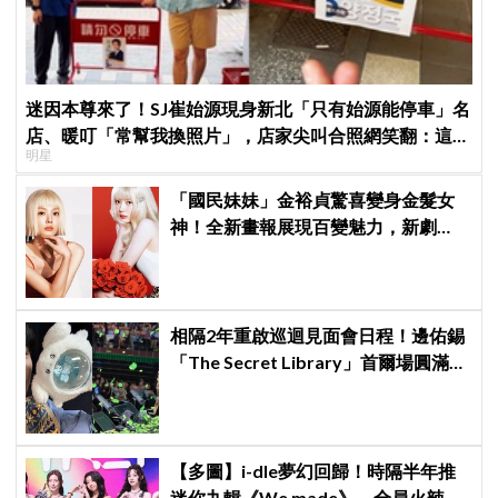
迷因本尊來了！SJ崔始源現身新北「只有始源能停車」名
店、暖叮「常幫我換照片」，店家尖叫合照網笑翻：這輩
明星
子不能脫粉了
「國民妹妹」金裕貞驚喜變身金髮女
神！全新畫報展現百變魅力，新劇
《100日的謊言》將在10月首播
相隔2年重啟巡迴見面會日程！邊佑錫
「The Secret Library」首爾場圓滿結
束，見粉絲四葉草應援淚眼汪汪
【多圖】i-dle夢幻回歸！時隔半年推
迷你九輯《We made》，全員火辣現