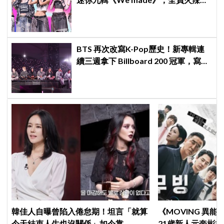
身記者會
BTS 再次改寫K-Pop歷史！新專輯連
續三週拿下 Billboard 200 冠軍，寫下
全球主流市場新神話
韓佳人自曝曾陷入倦怠期！坦言「就算
《MOVING 異
今天結束人生也沒關係」如今靠
21歲新人元奎彬