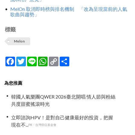
MelOn 取消即時榜與排名機制 「改為呈現當前的人氣
歌曲與趨勢」
標籤
Melon
Facebook
Twitter
Line
WhatsApp
Copy
分
Link
享
為您推薦
韓國人氣樂團QWER 2026臺北開唱 情人節與粉絲
共度甜蜜搖滾時光
立即諮詢HPV！是對自己健康最好的投資，把握
現在不...
PR・台灣癌症基金會