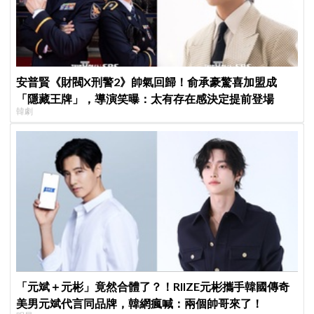
安普賢《財閥X刑警2》帥氣回歸！俞承豪驚喜加盟成
「隱藏王牌」，導演笑曝：太有存在感決定提前登場
韓劇
「元斌＋元彬」竟然合體了？！RIIZE元彬攜手韓國傳奇
美男元斌代言同品牌，韓網瘋喊：兩個帥哥來了！