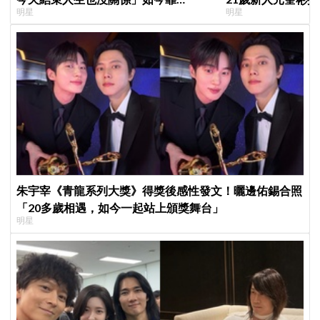
明星
明星
YouTube重拾生活樂趣
朱宇宰《青龍系列大獎》得獎後感性發文！曬邊佑錫合照
「20多歲相遇，如今一起站上頒獎舞台」
明星