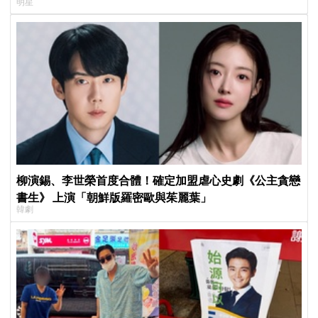
明星
柳演錫、李世榮首度合體！確定加盟虐心史劇《公主貪戀
書生》 上演「朝鮮版羅密歐與茱麗葉」
韓劇