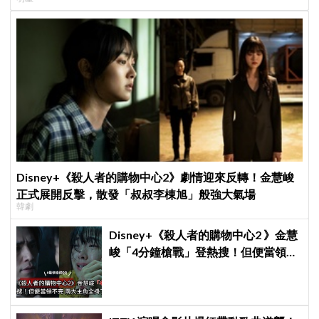
Disney+《殺人者的購物中心2》劇情迎來反轉！金慧峻
正式展開反擊，散發「叔叔李棟旭」般強大氣場
韓劇
Disney+《殺人者的購物中心2 》金慧
峻「4分鐘槍戰」登熱搜！但便當領不
完兩大主角全掛了⋯