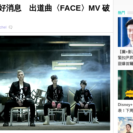
傳好消息 出道曲〈FACE〉MV 破
熱門
chel
【圖+影
緊扣尹昇
甜爆首
Disn
表！下