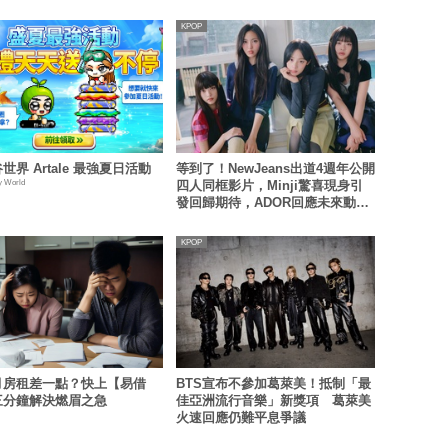
KPOP
世界 Artale 最強夏日活動
等到了！NewJeans出道4週年公開
y World
四人同框影片，Minji驚喜現身引
發回歸期待，ADOR回應未來動
向！
KPOP
月房租差一點？快上【易借
BTS宣布不參加葛萊美！抵制「最
三分鐘解決燃眉之急
佳亞洲流行音樂」新獎項 葛萊美
火速回應仍難平息爭議