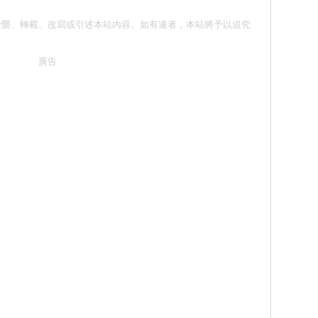
意 請勿抄襲、轉載、改寫或引述本站內容。如有違者，本站將予以追究
廣告