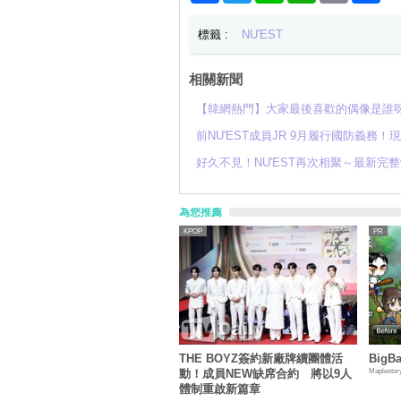
標籤 :
NU'EST
相關新聞
【韓網熱門】大家最後喜歡的偶像是誰
前NU'EST成員JR 9月履行國防義務！
好久不見！NU'EST再次相聚～最新
為您推薦
KPOP
THE BOYZ簽約新廠牌續團體活
Big
Maplestor
動！成員NEW缺席合約 將以9人
體制重啟新篇章