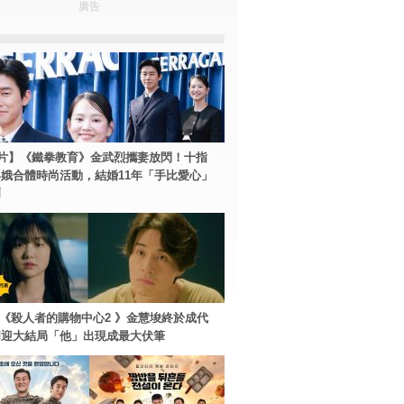
廣告
片】《鐵拳教育》金武烈攜妻放閃！十指
娥合體時尚活動，結婚11年「手比愛心」
爾
ey+《殺人者的購物中心2 》金慧埈終於成代
周迎大結局「他」出現成最大伏筆