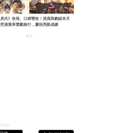
伙房兵》收視、口碑雙收！演員與劇組本月
國芭達雅享獎勵旅行，慶祝亮眼成績
廣告
 App