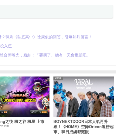
呀？韓劇《臥底高中》徐康俊的回答，引爆熱烈留言！
現役入伍
完整體合照曝光，粉絲：「要哭了、總有一天會重組吧」
KPOP
Bang之後 楓之谷 楓星 上市
BOYNEXTDOOR日本人氣再升
y Worlds
級！《HOME》空降Oricon週榜冠
軍、韓日成績都耀眼