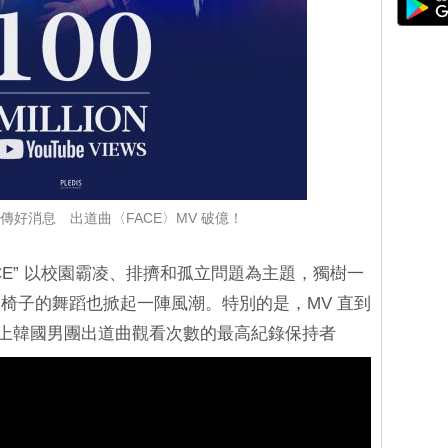
前夕傳好消息 出道曲〈FACE〉MV 破億！
 “FACE” 以校園霸凌、排擠和孤立問題為主題，獨樹一
椅子的舞蹈也掀起一陣風潮。特別的是，MV 直到
Tube 上韓國男團出道曲觀看次數的最高紀錄保持者