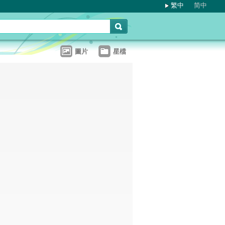
繁中
简中
圖片
星檔