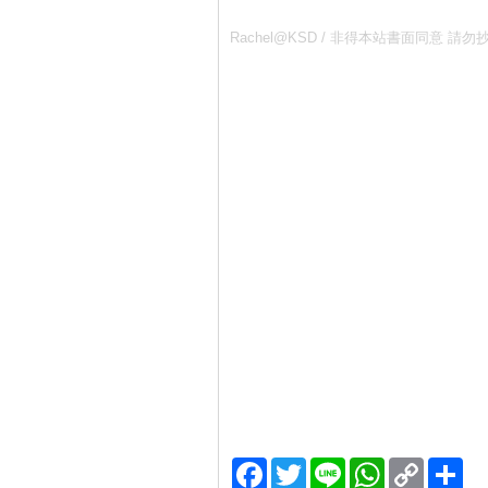
Rachel@KSD / 非得本站書面同
Facebook
Twitter
Line
WhatsApp
Copy
分
Link
享