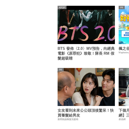
KPOP
BTS 發佈〈2.0〉MV預告，向經典
楓之谷
Maplestor
電影《原罪犯》致敬！隊長 RM 假
髮超吸睛
女友看到未來公公頭頂後驚呆！快
下個
買養髮給男友
網】
新聞熱議養髮洗髮精
易借網