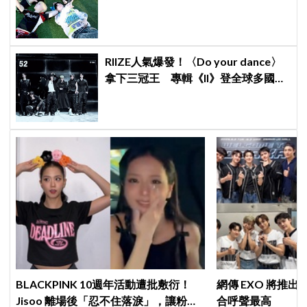
RIIZE人氣爆發！〈Do your dance〉
拿下三冠王 專輯《II》登全球多國排
行榜冠軍
BLACKPINK 10週年活動遭批敷衍！
網傳 EXO 將推
Jisoo 離場後「忍不住落淚」，讓粉絲
合呼聲最高