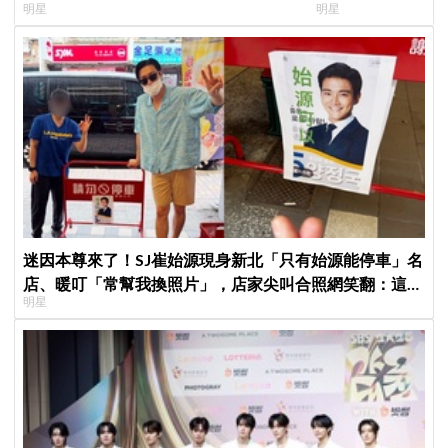
明星
明星
看了好心疼
迷因本尊來了！SJ崔始源現身新北「只有始源能停車」名
店、暖叮「常幫我換照片」，店家尖叫合照網笑翻：這輩
明星
子不能脫粉了