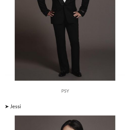
PSY
➤ Jessi