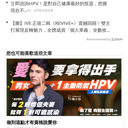
立即諮詢HPV！是對自己健康最好的投資，把握
現在不...
PR・台灣癌症基金會
【圖】IVE 正規二輯《REVIVE+》震撼回歸！雙主
打展現反轉魅力，全體成員「個人單曲」全數收
錄！
Recommended by
您也可能喜歡這些文章
做到這點才有資格說愛你