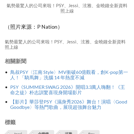
氣勢最驚人的公司來啦！PSY、Jessi、泫雅、金曉鐘全新資料
照上線
（照片來源：P Nation）
氣勢最驚人的公司來啦！PSY、Jessi、泫雅、金曉鐘全新資料
照上線
相關新聞
鳥叔PSY〈江南 Style〉MV衝破60億觀看，創K-pop第一
人！「騎馬舞」洗腦 14 年熱度不減
PSY《SUMMER SWAG 2026》開唱3.3萬人嗨翻！《王
命之徒》朴志訓驚喜現身開場影片
【影片】華莎登PSY《濕身秀2026》舞台！演唱〈Good
Goodbye〉等熱門歌曲，展現超強舞台魅力
標籤
Jessi
金曉鐘
泫雅
Psy