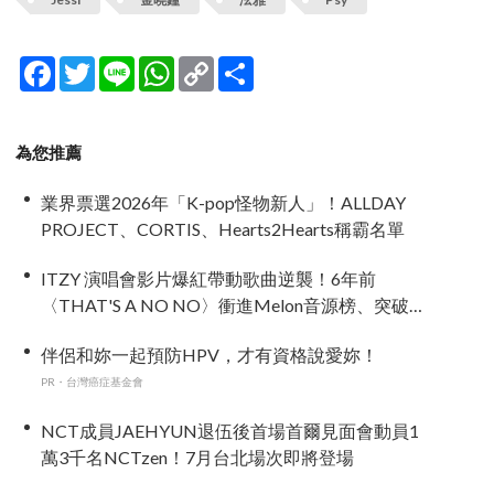
Facebook
Twitter
Line
WhatsApp
Copy
分
Link
享
為您推薦
業界票選2026年「K-pop怪物新人」！ALLDAY
PROJECT、CORTIS、Hearts2Hearts稱霸名單
ITZY 演唱會影片爆紅帶動歌曲逆襲！6年前
〈THAT'S A NO NO〉衝進Melon音源榜、突破
600萬觀看
伴侶和妳一起預防HPV，才有資格說愛妳！
PR・台灣癌症基金會
NCT成員JAEHYUN退伍後首場首爾見面會動員1
萬3千名NCTzen！7月台北場次即將登場