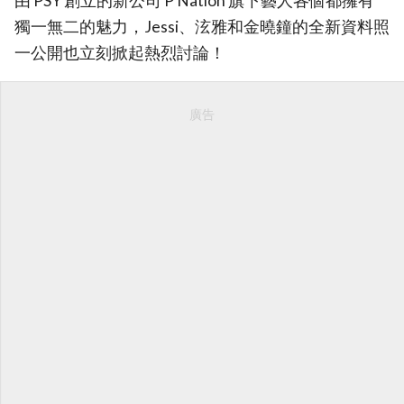
由 PSY 創立的新公司 P Nation 旗下藝人各個都擁有
獨一無二的魅力，Jessi、泫雅和金曉鐘的全新資料照
一公開也立刻掀起熱烈討論！
廣告