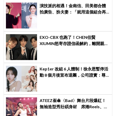
演技派的相遇！金南佶、田美都合體
拍廣告、扮夫妻：「就用這個組合再
拍一部戲劇吧」
EXO-CBX 也跑了！CHEN伯賢
XIUMIN怒寄存證信函解約，離開親手
創立的 INB100
Kep1er 改組 6 人體制！徐永恩暫停活
動 8 個月後宣布退團，公司證實：尊
重其意願
ATEEZ崔傘〈Bad〉舞台片段爆紅！
無袖造型秀壯碩身材 席捲Reels、
Shorts演算法