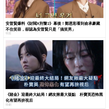
安普賢爆料《財閥X刑警2》幕後！鄭恩彩看到俞承豪藏
不住笑容，卻認為安普賢只是「搞笑男」
明星
《賭金》迎最終大結局！網友揪最大疑點 朴寶英恐怖黑
化有望再拚視后
韓劇