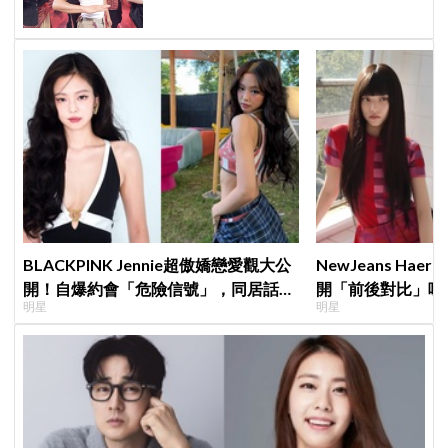
BLACKPINK Jennie超傲嬌戀愛觀大公
NewJeans Ha
開！自爆約會「危險信號」，同居話題
開「前後對比」嘆
明星
明星
曖昧喊卡留懸念
絲超崩潰