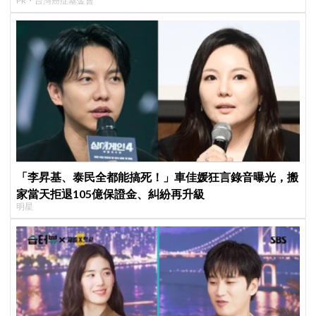
PR・台灣癌症基金會
「李昇基、泰民全都能搞死！」車佳媛狂言錄音曝光，搬
家當天拒退105億保證金、糾紛再升級
明星