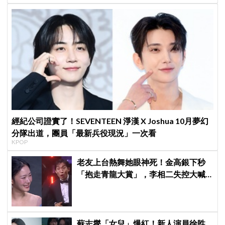
經紀公司證實了！SEVENTEEN 淨漢 X Joshua 10月夢幻
分隊出道，團員「最新兵役現況」一次看
KPOP
老友上台熱舞她眼神死！金高銀下秒
「抱走青龍大賞」，李相二失控大喊
「呀！」真情流露網笑翻
蘇志燮「女兒」爆紅！新人演員徐貹