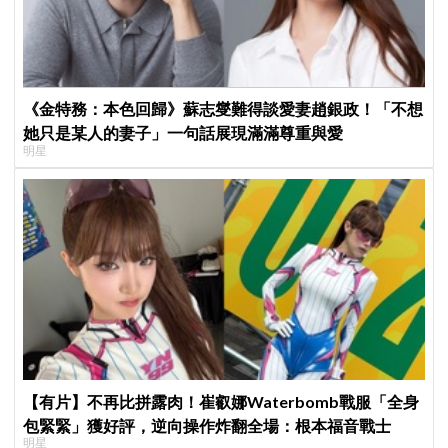
《金特務：本色回歸》蘇志燮難得談愛妻趙銀政！「不想
她只是某人的妻子」一句話展現滿滿尊重與愛
明星
【有片】不再比拼露肉！崔叡娜Waterbomb戰服「全身
包緊緊」獲好評，逆向操作炸翻全場：根本福音戰士
明星