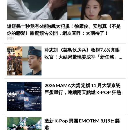
短短幾十秒竟有6場吻戲太犯規！徐康俊、安恩真《不是
你的戀愛》甜蜜預告公開，網友直呼：太期待了！
韓劇
朴志訓《菜鳥伙房兵》收視7.6%亮眼
收官！大結局驚現姜成宰「新任務」
彩蛋，劇迷瘋狂敲碗第二季
2026 MAMA大獎 定檔 11 月大阪京瓷
巨蛋舉行，連續兩天點燃 K-POP 狂熱
激新 K-Pop 男團 EMOTI:M 8月9日襲
港