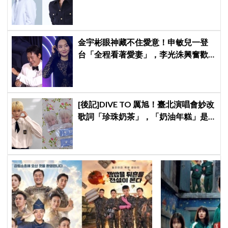
牌，韓網瘋喊：兩個帥哥來了！
金宇彬眼神藏不住愛意！申敏兒一登
台「全程看著愛妻」，李光洙興奮歡
呼到被制止 XD
[後記]DIVE TO 厲旭！臺北演唱會妙改
歌詞「珍珠奶茶」，「奶油年糕」是
他的太陽～