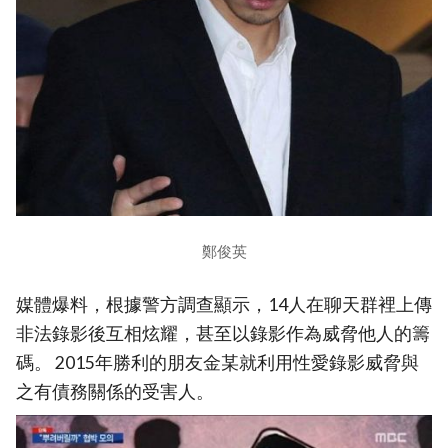
鄭俊英
媒體爆料，根據警方調查顯示，14人在聊天群裡上傳
非法錄影後互相炫耀，甚至以錄影作為威脅他人的籌
碼。 2015年勝利的朋友金某就利用性愛錄影威脅與
之有債務關係的受害人。