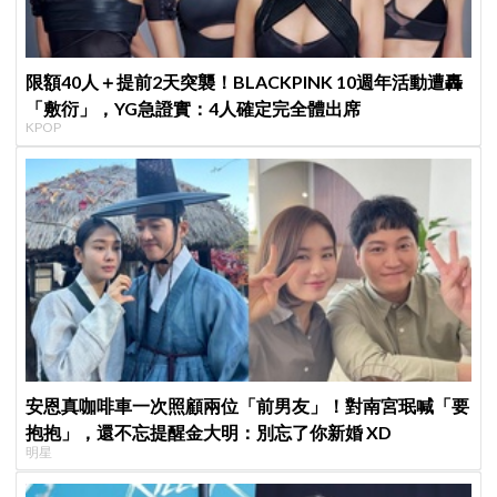
限額40人＋提前2天突襲！BLACKPINK 10週年活動遭轟
「敷衍」，YG急證實：4人確定完全體出席
KPOP
安恩真咖啡車一次照顧兩位「前男友」！對南宮珉喊「要
抱抱」，還不忘提醒金大明：別忘了你新婚 XD
明星