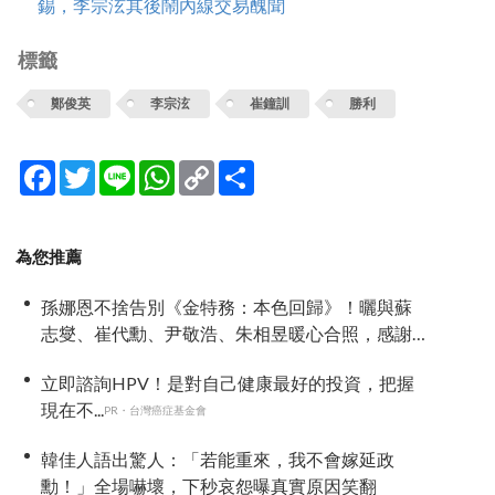
錫，李宗泫其後鬧內線交易醜聞
標籤
鄭俊英
李宗泫
崔鐘訓
勝利
Facebook
Twitter
Line
WhatsApp
Copy
分
Link
享
為您推薦
孫娜恩不捨告別《金特務：本色回歸》！曬與蘇
志燮、崔代勳、尹敬浩、朱相昱暖心合照，感謝
劇組與粉絲陪伴
立即諮詢HPV！是對自己健康最好的投資，把握
現在不...
PR・台灣癌症基金會
韓佳人語出驚人：「若能重來，我不會嫁延政
勳！」全場嚇壞，下秒哀怨曝真實原因笑翻