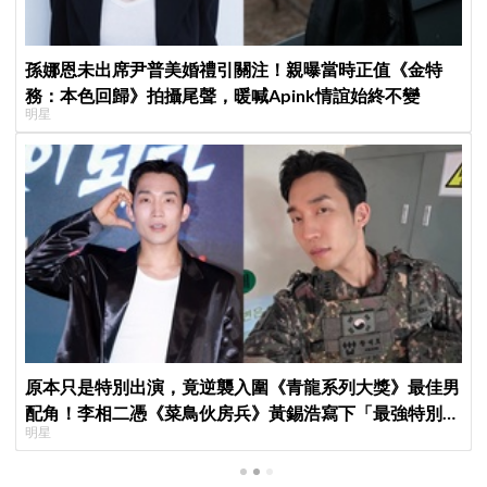
孫娜恩未出席尹普美婚禮引關注！親曝當時正值《金特
務：本色回歸》拍攝尾聲，暖喊Apink情誼始終不變
明星
原本只是特別出演，竟逆襲入圍《青龍系列大獎》最佳男
配角！李相二憑《菜鳥伙房兵》黃錫浩寫下「最強特別出
明星
演」傳奇