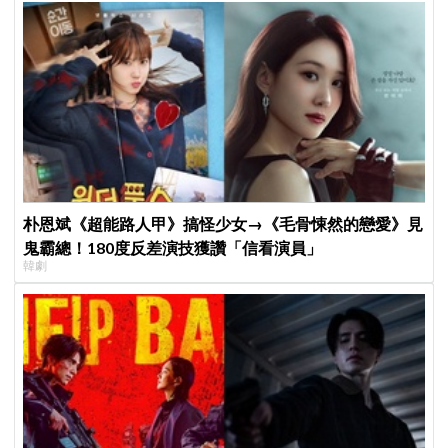
朴恩斌《超能路人甲》搞怪少女→《毛骨悚然的戀愛》見
鬼霸總！180度反差演技獲讚「信看演員」
韓劇