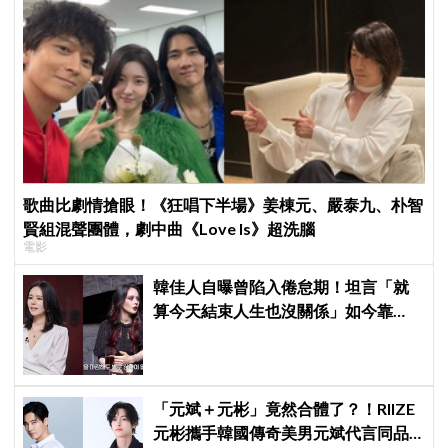
歌曲比劇情搶眼！《狂唱下半場》姜棟元、嚴泰九、朴智
賢組混聲團體，劇中曲《Love Is》超洗腦
電影
韓佳人自曝曾陷入倦怠期！坦言「就
算今天結束人生也沒關係」如今靠
YouTube重拾生活樂趣
「元斌＋元彬」竟然合體了？！RIIZE
元彬攜手韓國傳奇美男元斌代言同品