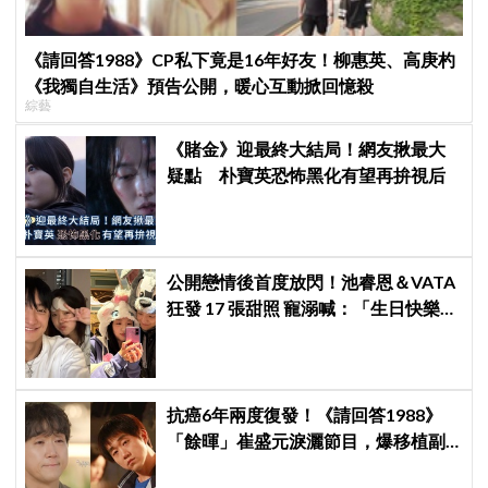
《請回答1988》CP私下竟是16年好友！柳惠英、高庚杓
《我獨自生活》預告公開，暖心互動掀回憶殺
綜藝
《賭金》迎最終大結局！網友揪最大
疑點 朴寶英恐怖黑化有望再拚視后
公開戀情後首度放閃！池睿恩＆VATA
狂發 17 張甜照 寵溺喊：「生日快樂我
的小狗」
抗癌6年兩度復發！《請回答1988》
「餘暉」崔盛元淚灑節目，爆移植副
作用：指甲龜裂、呼吸喘