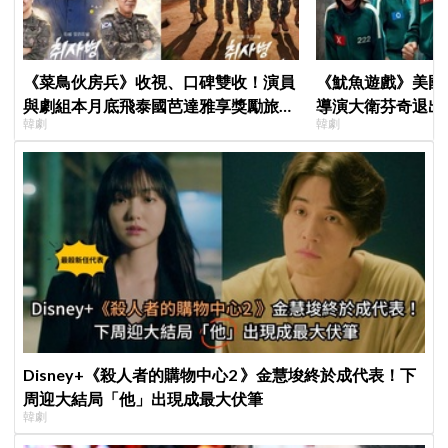
《菜鳥伙房兵》收視、口碑雙收！演員
《魷魚遊戲》美國
與劇組本月底飛泰國芭達雅享獎勵旅
導演大衛芬奇退出
韓劇
韓劇
行，慶祝亮眼成績
聞也破局
Disney+《殺人者的購物中心2 》金慧埈終於成代表！下
周迎大結局「他」出現成最大伏筆
韓劇