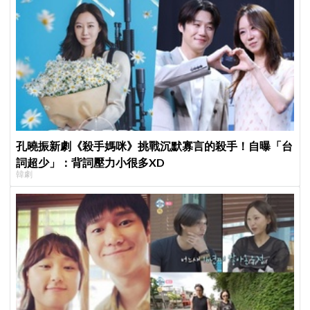
孔曉振新劇《殺手媽咪》挑戰沉默寡言的殺手！自曝「台
詞超少」：背詞壓力小很多XD
韓劇