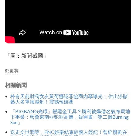
「圖：新聞截圖」
鄭俊英
相關新聞
朴有天前財閥女友黃荷娜認罪協商內幕曝光： 供出涉賭
藝人名單換減刑！震撼韓娛圈
「BIGBANG光環」變黑金工具？勝利被爆借名氣布局地
下事業：密會東南亞犯罪高層，疑籌畫「第二個Burning
Sun」
送走文世潤等，FNC娛樂結束綜藝人經紀！曾延攬劉在