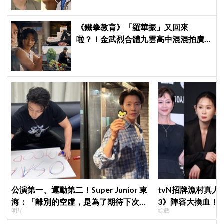
《鐵拳教育》「羅華振」又回來
啦？！金武烈合體九雲高中混混拍廣
告，兩人嚇壞反應笑翻劇迷：根本番
外篇！
公演第一、運動第二！Super Junior 東
tvN招牌漁村真
海：「離別的空虛，是為了期待下次再
3》陣容大換血！
明星
綜藝
見」
曝新成員為金善映