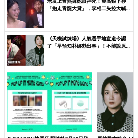
老友上台熱舞她眼神死！金高銀下秒
「抱走青龍大賞」，李相二失控大喊
「呀！」真情流露網笑翻
《天機試煉場》人氣選手地宣道令認
了「早預知朴娜勑出事」！不能說原
因曝光，結局預言大曝光