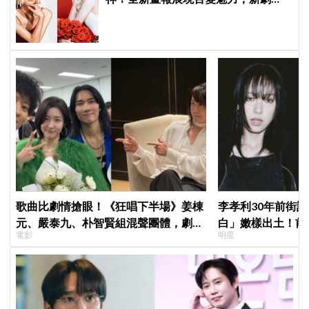
《100日的謊言》將在10月首播
歌曲比劇情搶眼！《狂唱下半場》姜棟
李孝利30年前街
元、嚴泰九、朴智賢組混聲團體，劇中
白」嫩樣出土！前
電影
明星
曲《Love Is》超洗腦
傳奇