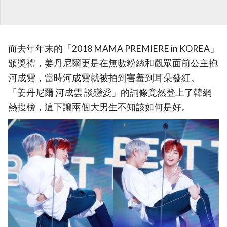
而去年年末的「2018 MAMA PREMIERE in KOREA」
頒獎禮，姜丹尼爾更是在無數粉絲和觀眾面前公主抱
河成雲，當時河成雲就被拍到害羞到耳朵發紅。
「姜丹尼爾 河成雲 談戀愛」的詞條竟然登上了韓網
熱搜榜，這下讓兩個大男生不知該如何是好。