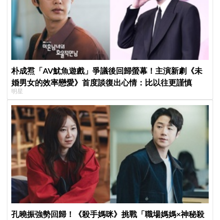
朴成焄「AV魷魚遊戲」爭議後回歸螢幕！主演新劇《未
婚男女的效率戀愛》首度談復出心情：比以往更謹慎
明星
孔曉振強勢回歸！《殺手媽咪》挑戰「職場媽媽×神秘殺