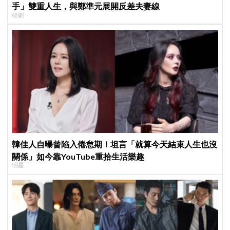
手」雙重人生，與鄭準元展開反差夫妻線
韓劇
韓佳人自曝曾陷入倦怠期！坦言「就算今天結束人生也沒
關係」如今靠YouTube重拾生活樂趣
明星