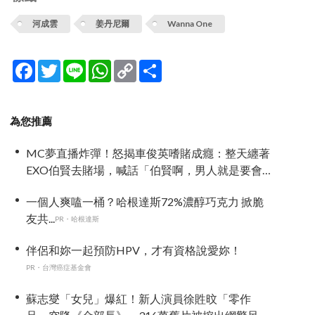
河成雲
姜丹尼爾
Wanna One
Facebook
Twitter
Line
WhatsApp
Copy
分
Link
享
為您推薦
MC夢直播炸彈！怒揭車俊英嗜賭成癮：整天纏著
EXO伯賢去賭場，喊話「伯賢啊，男人就是要會
賭」
一個人爽嗑一桶？哈根達斯72%濃醇巧克力 掀脆
友共...
PR・哈根達斯
伴侶和妳一起預防HPV，才有資格說愛妳！
PR・台灣癌症基金會
蘇志燮「女兒」爆紅！新人演員徐貹旼「零作