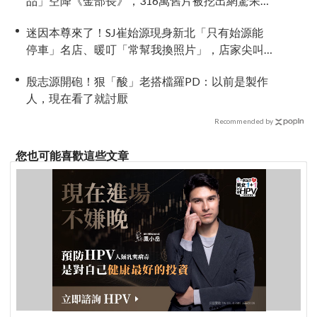
品」空降《金部長》，316萬舊片被挖出網驚呆：
星味藏不住！
迷因本尊來了！SJ崔始源現身新北「只有始源能
停車」名店、暖叮「常幫我換照片」，店家尖叫
合照網笑翻：這輩子不能脫粉了
殷志源開砲！狠「酸」老搭檔羅PD：以前是製作
人，現在看了就討厭
Recommended by
您也可能喜歡這些文章