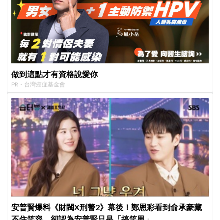
做到這點才有資格說愛你
PR・台灣癌症基金會
安普賢爆料《財閥X刑警2》幕後！鄭恩彩看到俞承豪藏
不住笑容，卻認為安普賢只是「搞笑男」