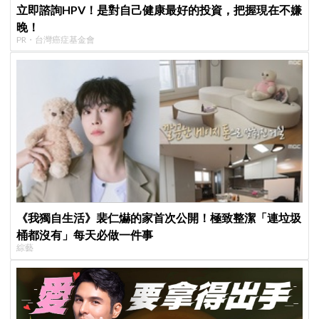
立即諮詢HPV！是對自己健康最好的投資，把握現在不嫌
晚！
PR・台灣癌症基金會
《我獨自生活》裴仁爀的家首次公開！極致整潔「連垃圾
桶都沒有」每天必做一件事
綜藝