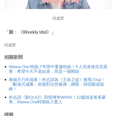
河成雲
「圖：《Weekly Idol》」
河成雲
相關新聞
Wanna One 時隔 7 年雨中重逢粉絲！9 人現身迷你見面
會：希望今天不是結束，而是一個開始
兩個月只吃蘋果！朴志訓為《王命之徒》狠甩15kg！
「斷崖式減重」前後對比照瘋傳，網嘆：帥回顏值巔
峰！
朴志訓《劉QUIZ》回憶傳奇WINK！22歲就送爸爸豪
車、Wanna One時期收入驚人
標籤