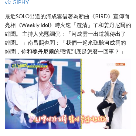
via GIPHY
最近SOLO出道的河成雲借著為新曲《BIRD》宣傳而
亮相《Weekly Idol》時火速「澄清」了和姜丹尼爾的
緋聞。 主持人光熙調侃：「河成雲一出道就傳出了
緋聞。 」南昌熙也問：「我們一起來聽聽河成雲的
緋聞，你和姜丹尼爾的戀情到底是怎麼一回事？ 」