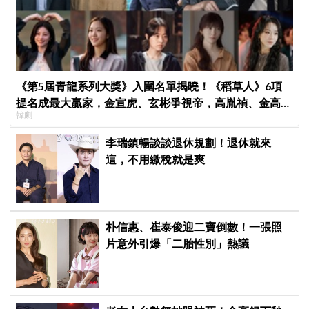
《第5屆青龍系列大獎》入圍名單揭曉！《稻草人》6項
提名成最大贏家，金宣虎、玄彬爭視帝，高胤禎、金高銀
韓劇
角逐視后！
李瑞鎮暢談談退休規劃！退休就來
這，不用繳稅就是爽
朴信惠、崔泰俊迎二寶倒數！一張照
片意外引爆「二胎性別」熱議