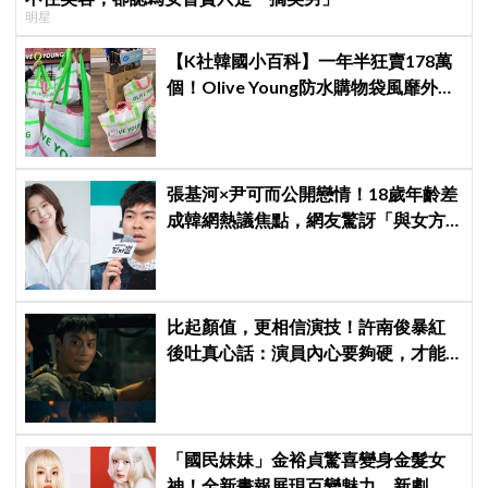
明星
【K社韓國小百科】一年半狂賣178萬
個！Olive Young防水購物袋風靡外國
遊客，機場「人手一個」成新奇景
張基河×尹可而公開戀情！18歲年齡差
成韓網熱議焦點，網友驚訝「與女方
媽媽僅差5歲」
比起顏值，更相信演技！許南俊暴紅
後吐真心話：演員內心要夠硬，才能
演活別人，因為恐懼讓我更專注
「國民妹妹」金裕貞驚喜變身金髮女
神！全新畫報展現百變魅力，新劇