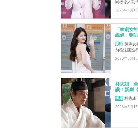
同樣令人期
2026年5月1
「韓劇女
線條，喇
明星
韓劇女
前往法國進
2026年5月1
朴志訓「
讚！新劇《
明星
朴志訓
2026年5月1