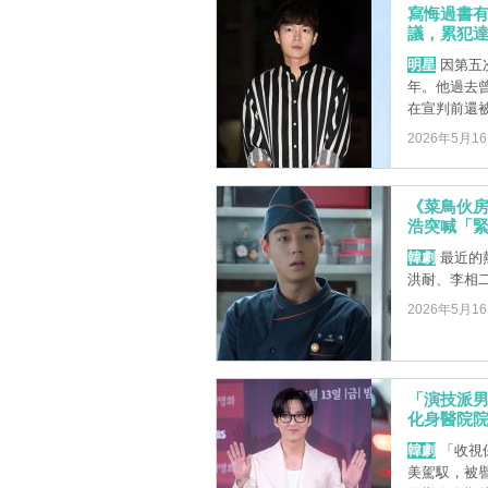
寫悔過書
議，累犯
明星
因第五
年。他過去
在宣判前還
2026年5月1
《菜鳥伙房
浩突喊「
韓劇
最近的
洪耐、李相
2026年5月1
「演技派男
化身醫院
韓劇
「收視
美駕馭，被