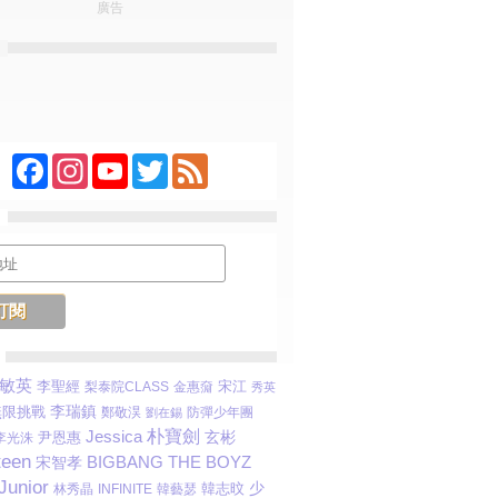
廣告
Facebook
Instagram
YouTube
Twitter
Feed
敏英
宋江
李聖經
梨泰院CLASS
金惠奫
秀英
李瑞鎮
無限挑戰
鄭敬淏
防彈少年團
劉在錫
Jessica
朴寶劍
尹恩惠
玄彬
李光洙
teen
BIGBANG
THE BOYZ
宋智孝
Junior
少
韓志旼
林秀晶
INFINITE
韓藝瑟