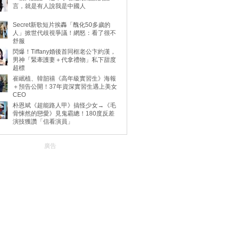
言，就是有人說我是中國人
Secret新歌短片挨轟「醜化50多歲的
人」掀世代歧視爭議！網怒：看了很不
舒服
閃爆！Tiffany婚後首同框老公卞約漢，
男神「緊牽護妻＋代拿禮物」私下甜度
超標
崔岷植、韓韶禧《高年級實習生》海報
＋預告公開！37年資深實習生遇上美女
CEO
朴恩斌《超能路人甲》搞怪少女→《毛
骨悚然的戀愛》見鬼霸總！180度反差
演技獲讚「信看演員」
廣告