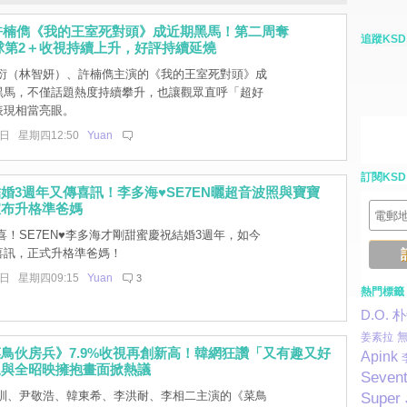
 許楠儁《我的王室死對頭》成近期黑馬！第二周奪
追蹤KSD
x 全球第2＋收視持續上升，好評持續延燒
衍（林智妍）、許楠儁主演的《我的王室死對頭》成
黑馬，不僅話題熱度持續攀升，也讓觀眾直呼「超好
表現相當亮眼。
1日 星期四12:50
Yuan
訂閱KSD
婚3週年又傳喜訊！李多海♥SE7EN曬超音波照與寶寶
宣布升格準爸媽
！SE7EN♥李多海才剛甜蜜慶祝結婚3週年，如今
喜訊，正式升格準爸媽！
1日 星期四09:15
Yuan
3
熱門標籤
D.O.
朴
姜素拉
鳥伙房兵》7.9%收視再創新高！韓網狂讚「又有趣又好
Apink
尾與全昭映擁抱畫面掀熱議
Seven
訓、尹敬浩、韓東希、李洪耐、李相二主演的《菜鳥
Super 