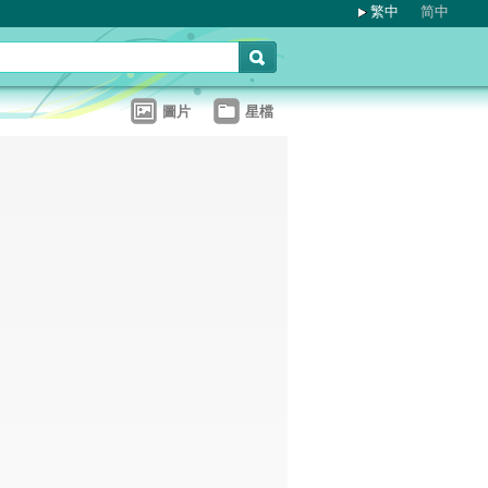
繁中
简中
圖片
星檔