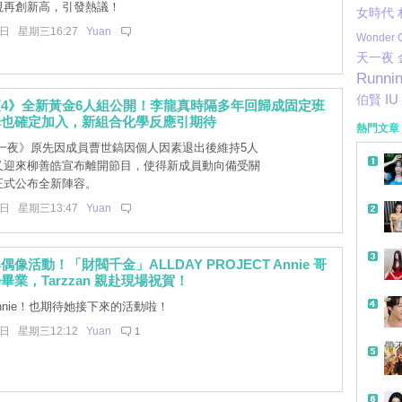
視再創新高，引發熱議！
女時代
0日 星期三16:27
Yuan
Wonder G
天一夜
Runni
IU
伯賢
4》全新黃金6人組公開！李龍真時隔多年回歸成固定班
澤也確定加入，新組合化學反應引期待
熱門文章
一夜》原先因成員曹世鎬因個人因素退出後維持5人
又迎來柳善皓宣布離開節目，使得新成員動向備受關
正式公布全新陣容。
0日 星期三13:47
Yuan
像活動！「財閥千金」ALLDAY PROJECT Annie 哥
業，Tarzzan 親赴現場祝賀！
nnie！也期待她接下來的活動啦！
0日 星期三12:12
Yuan
1
帶