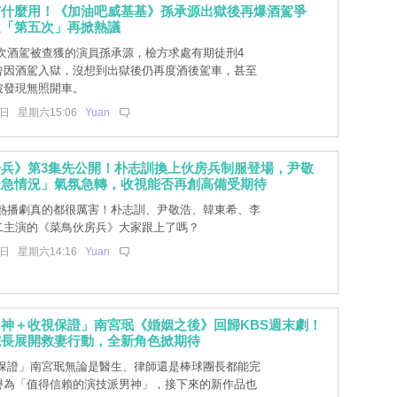
有什麼用！《加油吧威基基》孫承源出獄後再爆酒駕爭
達「第五次」再掀熱議
次酒駕被查獲的演員孫承源，檢方求處有期徒刑4
曾因酒駕入獄，沒想到出獄後仍再度酒後駕車，甚至
被發現無照開車。
6日 星期六15:06
Yuan
兵》第3集先公開！朴志訓換上伙房兵制服登場，尹敬
緊急情況」氣氛急轉，收視能否再創高備受期待
熱播劇真的都很厲害！朴志訓、尹敬浩、韓東希、李
二主演的《菜鳥伙房兵》大家跟上了嗎？
6日 星期六14:16
Yuan
神＋收視保證」南宮珉《婚姻之後》回歸KBS週末劇！
院長展開救妻行動，全新角色掀期待
保證」南宮珉無論是醫生、律師還是棒球團長都能完
譽為「值得信賴的演技派男神」，接下來的新作品也