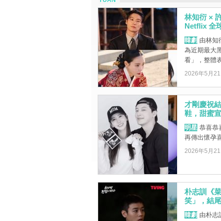
YUAN
林知衍 ×
Netfli
韓劇
由林知
為近期最大
看」，整體
2026年5月2
才剛慶祝結
鞋，甜蜜
明星
恭喜恭喜
再傳出懷孕
2026年5月2
朴志訓《菜
笑」，結
韓劇
由朴志