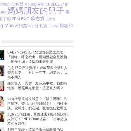
全智賢
朴海鎮
Moving 異能
趙權
CNBLUE
媽媽朋友的兒子
兩
irls
蘇志燮
金宇彬
EXO
2PM
安宰賢
ng Man
T-ara
朴寶英
鄭容和
孔劉
徐仁國
BABYMONSTER 雅譞舞台裝太危險！
「雙峰」呼之欲出，甩頭撥髮全是護胸
小動作！網：造型師出來謝罪
甩肉17公斤大變樣！金敏荷瘦成紙片人
登青龍獎，「對比一年前」網驚呆：以
為不同人
瘦到驚人！秀智「紅色馬甲裙」勒出螞
蟻腰，近照曝光網驚：這是真人嗎？
內向社恐還是沒誠意？《殺手媽咪》男
主鄭準元登《玩什麼好呢？》「消極冷
淡」被罵爆，劉在錫、孔曉振狂救場也
不動
以為YG很自由，其實連去廁所都要經紀
人許可！2NE1 Dara坦言：「當年超羨
慕少女時代」
IU親口認證：這輩子看過最離譜的謠