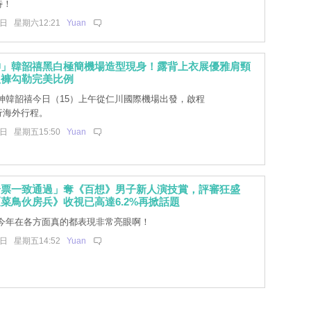
待！
6日 星期六12:21
Yuan
神」韓韶禧黑白極簡機場造型現身！露背上衣展優雅肩頸
叭褲勾勒完美比例
神韓韶禧今日（15）上午從仁川國際機場出發，啟程
行海外行程。
5日 星期五15:50
Yuan
全票一致通過」奪《百想》男子新人演技賞，評審狂盛
菜鳥伙房兵》收視已高達6.2%再掀話題
今年在各方面真的都表現非常亮眼啊！
5日 星期五14:52
Yuan