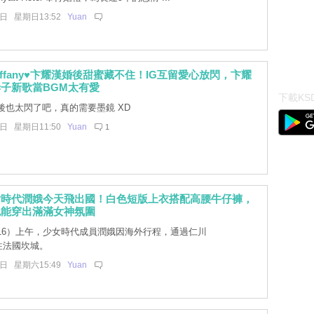
7日 星期日13:52
Yuan
iffany♥卞耀漢婚後甜蜜藏不住！IG互留愛心放閃，卞耀
子新歌當BGM太有愛
下載KSD
後也太閃了吧，真的需要墨鏡 XD
7日 星期日11:50
Yuan
1
女時代潤娥今天飛出國！白色短版上衣搭配高腰牛仔褲，
也能穿出滿滿女神氛圍
16）上午，少女時代成員潤娥因海外行程，通過仁川
往法國坎城。
6日 星期六15:49
Yuan