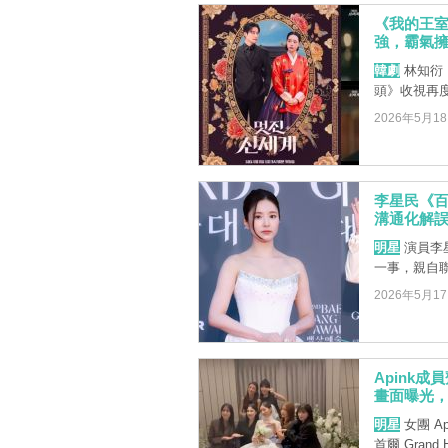
《我的王室
強，霸氣
韓劇
林知衍
頭》收視再
2026年5月1
李星民《
溝通化解
明星
演員李
一事，親自
2026年5月1
Apink
畫面曝光
明星
女團 A
首爾 Grand