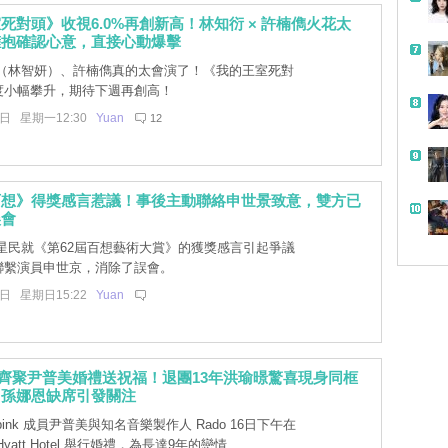
死對頭》收視6.0%再創新高！林知衍 × 許楠儁火花太
擁抱確認心意，直接心動爆擊
（林智妍）、許楠儁真的太會演了！《我的王室死對
度小幅攀升，期待下週再創高！
8日 星期一12:30
Yuan
12
百想》得獎感言惹議！事後主動聯絡申世景致意，雙方已
誤會
星民就《第62屆百想藝術大賞》的獲獎感言引起爭議
聯繫演員申世京，消除了誤會。
7日 星期日15:22
Yuan
成員齊聚尹普美婚禮送祝福！退團13年洪瑜暻驚喜現身同框
，孫娜恩缺席引發關注
pink 成員尹普美與知名音樂製作人 Rado 16日下午在
 Hyatt Hotel 舉行婚禮，為長達9年的戀情 ...