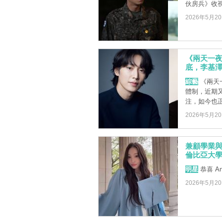
伙房兵》收
2026年5月2
《兩天一夜
底，李基
綜藝
《兩天
體制，近期
注，如今也
2026年5月2
兼顧學業與偶
倫比亞大學畢
明星
恭喜 A
2026年5月2