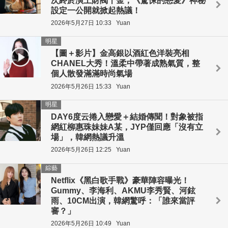
次終於演上財閥千金，《驚悚的戀愛》神秘
設定一公開就掀起熱議！
2026年5月27日 10:33
Yuan
明星
【圖＋影片】金高銀以酒紅色洋裝亮相
CHANEL大秀！溫柔中帶著成熟氣質，整
個人散發滿滿時尚氣場
2026年5月26日 15:33
Yuan
明星
DAY6度云捲入戀愛＋結婚傳聞！對象被指
網紅柳惠珠妹妹A某，JYP僅回應「沒有立
場」，韓網熱議升溫
2026年5月26日 12:25
Yuan
綜藝
Netflix《黑白歌手戰》豪華陣容曝光！
Gummy、李海利、AKMU李秀賢、河鉉
雨、10CM出演，韓網驚呼：「誰來當評
審？」
2026年5月26日 10:49
Yuan