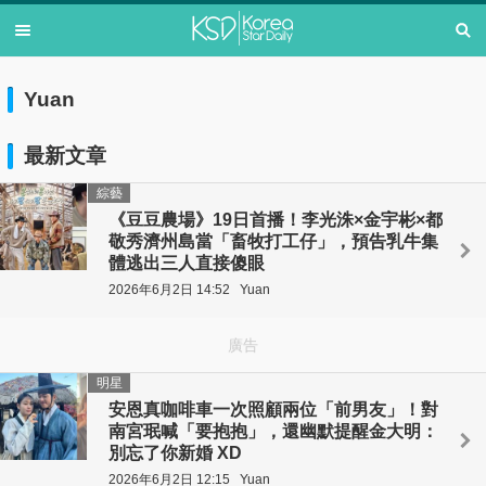
Yuan
最新文章
綜藝
《豆豆農場》19日首播！李光洙×金宇彬×都
敬秀濟州島當「畜牧打工仔」，預告乳牛集
體逃出三人直接傻眼
2026年6月2日 14:52
Yuan
廣告
明星
安恩真咖啡車一次照顧兩位「前男友」！對
南宮珉喊「要抱抱」，還幽默提醒金大明：
別忘了你新婚 XD
2026年6月2日 12:15
Yuan