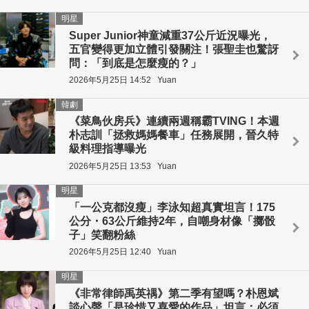
明星
Super Junior神童減重37公斤近況曝光，
五官變得更加立體引發關注！張聖圭也驚訝
問：「到底是怎麼瘦的？」
2026年5月25日 14:52
Yuan
韓劇
《菜鳥伙房兵》連續兩週稱霸TVING！本週
朴志訓「拯救媽媽餐車」任務展開，晉久特
級料理指導曝光
2026年5月25日 13:53
Yuan
明星
「一公克都沒瘦」李泳知超真實坦言！175
公分・63公斤維持2年，自嘲身材像「擲骰
子」笑翻粉絲
2026年5月25日 12:40
Yuan
明星
《非常律師禹英禑》第二季有望嗎？朴恩斌
談心聲「是珍惜又喜愛的作品」坦言：必須