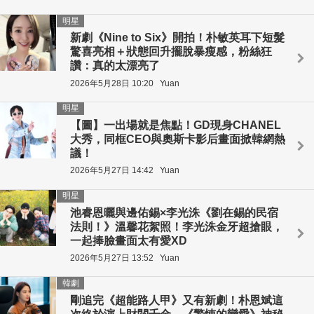
明星
新劇《Nine to Six》開拍！朴敏英耳下短髮
驚喜亮相＋狀態回升擺脫暴瘦感，粉絲狂
讚：真的太漂亮了
2026年5月28日 10:20
Yuan
明星
【圖】一出場就是焦點！GD現身CHANEL
大秀，同框CEO與奧斯卡影后畫面掀韓網熱
議！
2026年5月27日 14:42
Yuan
明星
池睿恩曬與邊佑錫×李光洙《劉在錫的民宿
法則！》溫馨花絮照！李光洙金牙超搶眼，
一起捧臉畫面太有愛XD
2026年5月27日 13:52
Yuan
韓劇
剛追完《超能路人甲》又有新劇！朴恩斌這