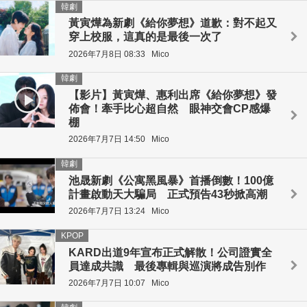
韓劇
黃寅燁為新劇《給你夢想》道歉：對不起又
穿上校服，這真的是最後一次了
2026年7月8日 08:33
Mico
韓劇
【影片】黃寅燁、惠利出席《給你夢想》發
佈會！牽手比心超自然 眼神交會CP感爆
棚
2026年7月7日 14:50
Mico
韓劇
池晟新劇《公寓黑風暴》首播倒數！100億
計畫啟動天大騙局 正式預告43秒掀高潮
2026年7月7日 13:24
Mico
KPOP
KARD出道9年宣布正式解散！公司證實全
員達成共識 最後專輯與巡演將成告別作
2026年7月7日 10:07
Mico