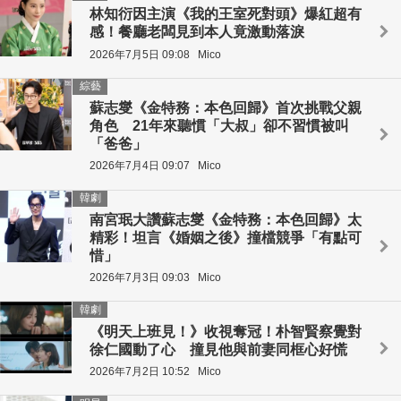
林知衍因主演《我的王室死對頭》爆紅超有
感！餐廳老闆見到本人竟激動落淚
2026年7月5日 09:08
Mico
綜藝
蘇志燮《金特務：本色回歸》首次挑戰父親
角色 21年來聽慣「大叔」卻不習慣被叫
「爸爸」
2026年7月4日 09:07
Mico
韓劇
南宮珉大讚蘇志燮《金特務：本色回歸》太
精彩！坦言《婚姻之後》撞檔競爭「有點可
惜」
2026年7月3日 09:03
Mico
韓劇
《明天上班見！》收視奪冠！朴智賢察覺對
徐仁國動了心 撞見他與前妻同框心好慌
2026年7月2日 10:52
Mico