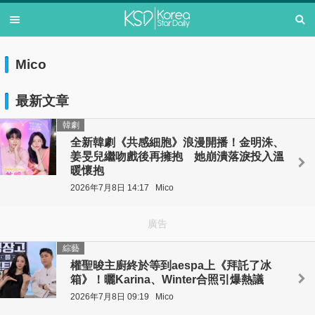
Mico
最新文章
韓劇
全新韓劇《共感細胞》浪漫開播！金明洙、
姜旻兒繼吻戲後再擁抱 她崩潰落淚投入溫
暖懷抱
2026年7月8日 14:17
Mico
廣告
綜藝
權聖晙主廚終於等到aespa上《拜託了冰
箱》！曬Karina、Winter合照引爆熱議
2026年7月8日 09:19
Mico