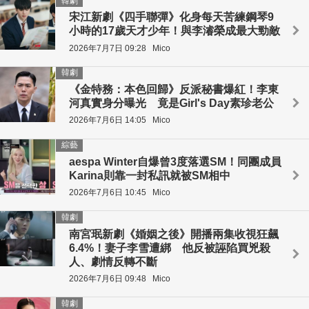
韓劇
宋江新劇《四手聯彈》化身每天苦練鋼琴9
小時的17歲天才少年！與李濬榮成最大勁敵
2026年7月7日 09:28
Mico
韓劇
《金特務：本色回歸》反派秘書爆紅！李東
河真實身分曝光 竟是Girl's Day素珍老公
2026年7月6日 14:05
Mico
綜藝
aespa Winter自爆曾3度落選SM！同團成員
Karina則靠一封私訊就被SM相中
2026年7月6日 10:45
Mico
韓劇
南宮珉新劇《婚姻之後》開播兩集收視狂飆
6.4%！妻子李雪遭綁 他反被誣陷買兇殺
人、劇情反轉不斷
2026年7月6日 09:48
Mico
韓劇