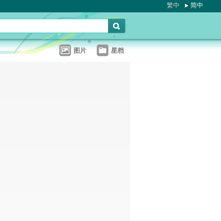
繁中
简中
图片
星档