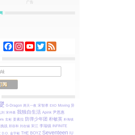
广告
网
Facebook
Instagram
YouTube
Twitter
Feed
燮
宋智孝
Moving 异
G-Dragon
两天一夜
EXO
我独自生活
尹恩惠
Apink
孔刘
宋仲基
防弹少年团
朴敏英
姜素拉
rls
玄彬
朴海镇
李瑞镇
限挑战
宋江
INFINITE
郑容和
刘在锡
Seventeen
THE BOYZ
IU
权
D.O.
金宇彬