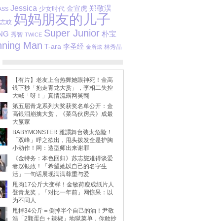
Jessica
金宣虎
郑敬淏
少女时代
SS
妈妈朋友的儿子
志旼
Super Junior
朴宝
NG
秀智
TWICE
ning Man
T-ara
李圣经
林秀晶
金所炫
【有片】老友上台热舞她眼神死！金高
银下秒「抱走青龙大赏」，李相二失控
大喊「呀！」真情流露网笑翻
第五届青龙系列大奖获奖名单公开：金
高银泪崩擒大赏，《菜鸟伙房兵》成最
大赢家
BABYMONSTER 雅譞舞台装太危险！
「双峰」呼之欲出，甩头拨发全是护胸
小动作！网：造型师出来谢罪
《金特务：本色回归》苏志燮难得谈爱
妻赵银政！「希望她以自己的名字生
活」一句话展现满满尊重与爱
甩肉17公斤大变样！金敏荷瘦成纸片人
登青龙奖，「对比一年前」网惊呆：以
为不同人
甩掉34公斤＝倒掉半个自己的油！尹敬
浩「2颗蛋白＋辣椒」地狱菜单，你敢抄