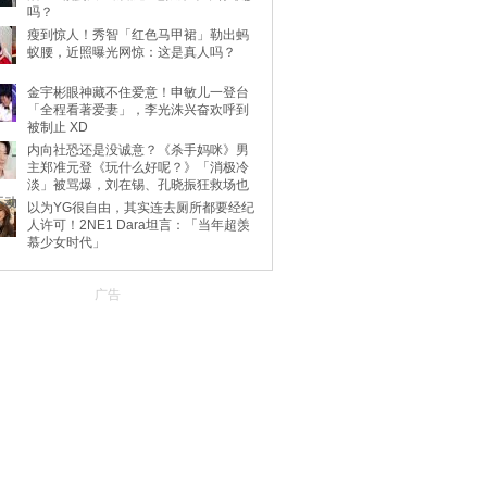
吗？
瘦到惊人！秀智「红色马甲裙」勒出蚂
蚁腰，近照曝光网惊：这是真人吗？
金宇彬眼神藏不住爱意！申敏儿一登台
「全程看著爱妻」，李光洙兴奋欢呼到
被制止 XD
内向社恐还是没诚意？《杀手妈咪》男
主郑准元登《玩什么好呢？》「消极冷
淡」被骂爆，刘在锡、孔晓振狂救场也
不动
以为YG很自由，其实连去厕所都要经纪
人许可！2NE1 Dara坦言：「当年超羡
慕少女时代」
广告