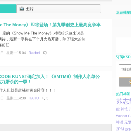
图片
追踪韩星
Me The Money》即将登场！第九季创史上最高竞争率
度的《Show Me The Money》对嘻哈乐迷来说是
期待，最新一季将在下个月火热开播，除了强大的制
任 ...
8日 星期一15:04
Rachel
订阅KSD
＆CODE KUNST确定加入！《SMTM9》制作人名单公
卖力厮杀的一季！
作人们就是超强的黄金阵容！！！
热门标签
8日 星期二14:39
HARU
5
苏志
能
钟铉
Wonder Gi
无
神话
2PM
赵