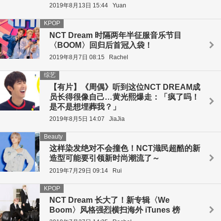
2019年8月13日 15:44
Yuan
KPOP
NCT Dream 时隔两年半征服音乐节目
〈BOOM〉回归后首冠入袋！
2019年8月7日 08:15
Rachel
综艺
【有片】《周偶》听到这位NCT DREAM成
员长得很像自己…黄光熙爆走：「疯了吗！
是不是想埋葬我？」
2019年8月5日 14:07
JiaJia
Beauty
这样染发绝对不会撞色！NCT渽民超酷的新
造型可能要引领新时尚潮流了～
2019年7月29日 09:14
Rui
KPOP
NCT Dream 长大了！新专辑〈We
Boom〉风格强烈横扫海外 iTunes 榜