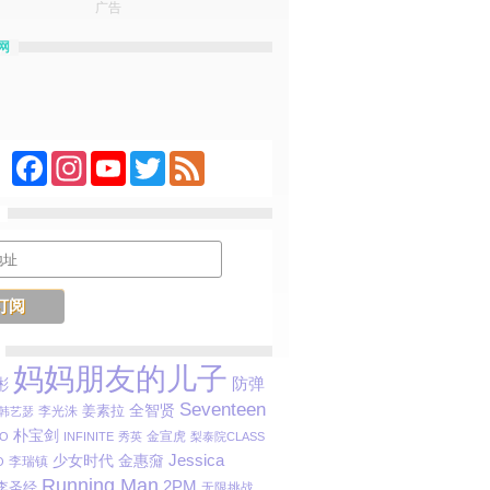
广告
网
Facebook
Instagram
YouTube
Twitter
Feed
妈妈朋友的儿子
防弹
彬
Seventeen
姜素拉
全智贤
李光洙
韩艺瑟
朴宝剑
金宣虎
O
INFINITE
秀英
梨泰院CLASS
Jessica
金惠奫
少女时代
李瑞镇
O
Running Man
2PM
李圣经
无限挑战