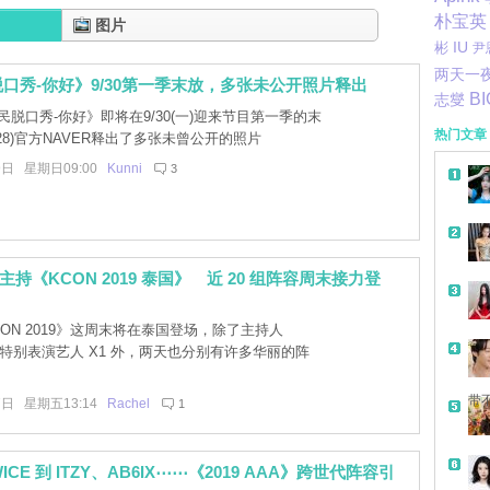
朴宝英
图片
彬
IU
尹
两天一
口秀-你好》9/30第一季末放，多张未公开照片释出
B
志燮
脱口秀-你好》即将在9/30(一)迎来节目第一季的末
热门文章
/28)官方NAVER释出了多张未曾公开的照片
9日 星期日09:00
Kunni
3
un 主持《KCON 2019 泰国》 近 20 组阵容周末接力登
ON 2019》这周末将在泰国登场，除了主持人
un 和特别表演艺人 X1 外，两天也分别有许多华丽的阵
带
7日 星期五13:14
Rachel
1
WICE 到 ITZY、AB6IX⋯⋯《2019 AAA》跨世代阵容引