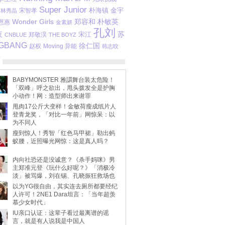
Super Junior
金宇
宋智孝
朴海镇
林秀晶
Wonder Girls
郑容和
朴敏英
恩惠
金素妍
孔刘
苏
夜
宋江
郑敬淏
CNBLUE
THE BOYZ
IGBANG
徐仁国
赵权
Moving 异能
韩志旼
BABYMONSTER 雅譞舞台装太危险！
「双峰」呼之欲出，甩头拨发全是护胸
小动作！网：造型师出来谢罪
甩肉17公斤大变样！金敏荷瘦成纸片人
登青龙奖，「对比一年前」网惊呆：以
为不同人
瘦到惊人！秀智「红色马甲裙」勒出蚂
蚁腰，近照曝光网惊：这是真人吗？
内向社恐还是没诚意？《杀手妈咪》男
主郑准元登《玩什么好呢？》「消极冷
淡」被骂爆，刘在锡、孔晓振狂救场也
不动
以为YG很自由，其实连去厕所都要经纪
人许可！2NE1 Dara坦言：「当年超羡
慕少女时代」
IU亲口认证：这辈子看过最离谱的谣
言，就是有人说我是中国人