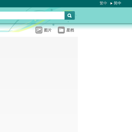
繁中
简中
图片
星档