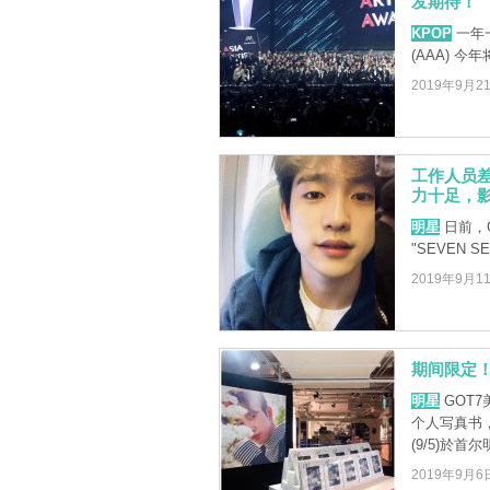
发期待！
KPOP
一年一
(AAA) 
2019年9月2
工作人员差
力十足，
明星
日前，G
"SEVEN S
2019年9月1
期间限定！
明星
GOT
个人写真书
(9/5)於首尔
2019年9月6