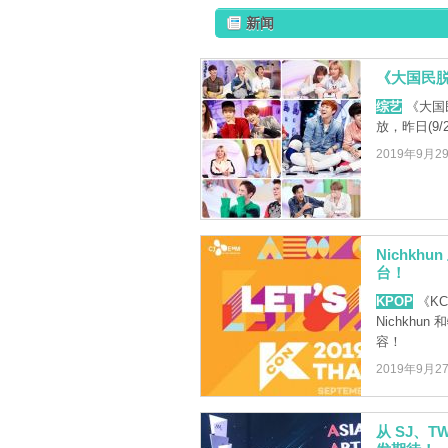
新闻
《大国民脱
综艺
《大国民
放，昨日(9
2019年9月2
Nichkh
台！
KPOP
《KC
Nichkh
容！
2019年9月2
从 SJ、T