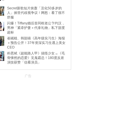
Secret新歌短片挨轰「丑化50多岁的
人」掀世代歧视争议！网怒：看了很不
舒服
闪爆！Tiffany婚后首同框老公卞约汉，
男神「紧牵护妻＋代拿礼物」私下甜度
超标
崔岷植、韩韶禧《高年级实习生》海报
＋预告公开！37年资深实习生遇上美女
CEO
朴恩斌《超能路人甲》搞怪少女→《毛
骨悚然的恋爱》见鬼霸总！180度反差
演技获赞「信看演员」
广告