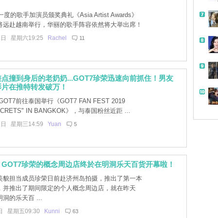
度的歌手加演员颁奖典礼《Asia Artist Awards》
今年将远赴越南举行，华丽的歌手阵容依然将大举出席！
1日 星期六19:25
Rachel
11
点撞到身后的老奶奶...GOT7珍荣迅速向前抓住！男友
影片在推特转发破万！
OT7前往泰国举行《GOT7 FAN FEST 2019
ECRETS" IN BANGKOK》，与泰国粉丝近距 ...
1日 星期三14:59
Yuan
5
GOT7珍荣的概念周边店终於在明洞乐天百货开幕啦！
7美貌担当成员珍荣日前赴济州岛拍摄，推出了第一本
，并推出了期间限定的个人概念周边店，就在昨天
明洞的乐天百 ...
日 星期五09:30
Kunni
63