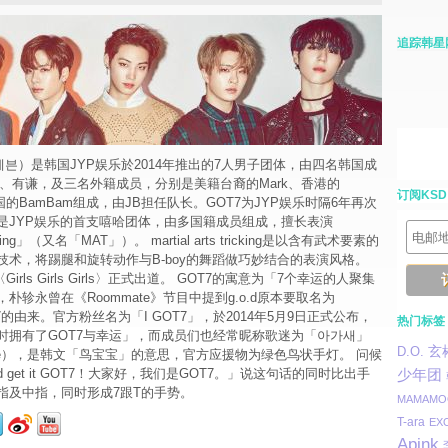
追踪韩星
세븐）是韩国JYP娱乐於2014年推出的7人男子团体，由四名韩国成
宰、有谦，及三名外籍成员，分别是美籍台裔的Mark、香港的
订阅KSD
泰国的BamBam组成，由JB担任队长。GOT7为JYP娱乐时隔6年再次
是JYP娱乐的首支嘻哈团体，由多国籍成员组成，擅长表演
tricking」（又名「MAT」）。 martial arts tricking是以含有武术要素的
技术，将踢腿和旋转动作与B-boy的舞蹈做巧妙结合的表演风格。
〈Girls Girls Girls〉正式出道。 GOT7的寓意为「7个幸运的人聚集
朴轸永曾在《Roommate》节目中提到g.o.d原本要取名为
7的由来。官方粉丝名为「I GOT7」，於2014年5月9日正式公布，
热门标签
时拥有了GOT7与幸运」，而成员们也经常昵称歌迷为「아가새」
玄
D.O.
-Se），是韩文「鸟宝宝」的意思，官方应援物为绿色鸟状手灯。 问候
nd get it GOT7！大家好，我们是GOT7。」说这句话的同时比出手
少年团
指及中指，同时形成7跟T的手势。
MAMAMO
T-ara
EX
Apink