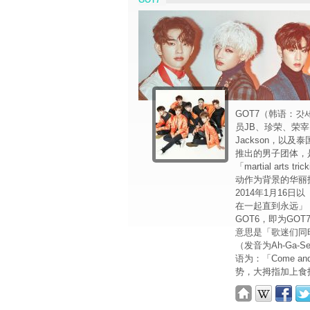
GOT7
GOT7（韩语：갓
员JB、珍荣、荣
Jackson，以及
推出的男子团体，
「martial arts 
动作为背景的华丽
2014年1月16日以
在一起直到永远」，
GOT6，即为GOT
意思是「歌迷们同
（发音为Ah-Ga
语为：「Come a
势，大拇指加上食