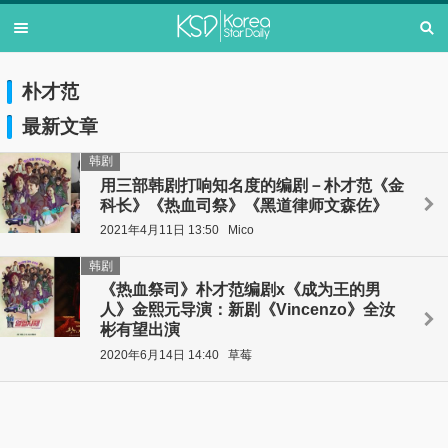
朴才范
最新文章
韩剧
用三部韩剧打响知名度的编剧－朴才范《金
科长》《热血司祭》《黑道律师文森佐》
2021年4月11日 13:50
Mico
韩剧
《热血祭司》朴才范编剧x《成为王的男
人》金熙元导演：新剧《Vincenzo》全汝
彬有望出演
2020年6月14日 14:40
草莓