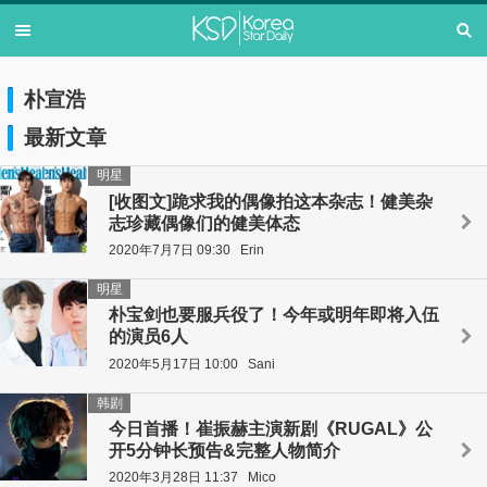
朴宣浩
最新文章
明星
[收图文]跪求我的偶像拍这本杂志！健美杂
志珍藏偶像们的健美体态
2020年7月7日 09:30
Erin
明星
朴宝剑也要服兵役了！今年或明年即将入伍
的演员6人
2020年5月17日 10:00
Sani
韩剧
今日首播！崔振赫主演新剧《RUGAL》公
开5分钟长预告&完整人物简介
2020年3月28日 11:37
Mico