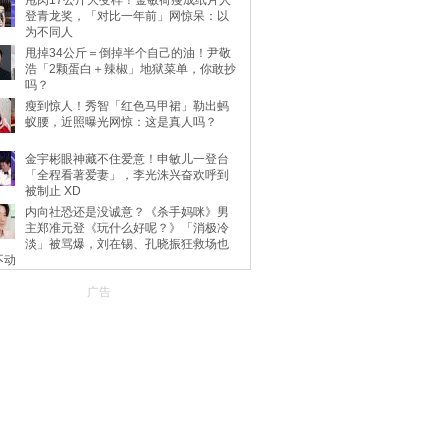
甩肉17公斤大变样！金敏荷瘦成纸片人
登青龙奖，「对比一年前」网惊呆：以
为不同人
甩掉34公斤＝倒掉半个自己的油！尹敬
浩「2颗蛋白＋辣椒」地狱菜单，你敢抄
吗？
瘦到惊人！秀智「红色马甲裙」勒出蚂
蚁腰，近照曝光网惊：这是真人吗？
金宇彬眼神藏不住爱意！申敏儿一登台
「全程看著爱妻」，李光洙兴奋欢呼到
被制止 XD
内向社恐还是没诚意？《杀手妈咪》男
主郑准元登《玩什么好呢？》「消极冷
淡」被骂爆，刘在锡、孔晓振狂救场也
不动
广告