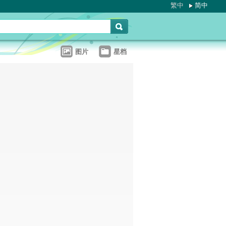
繁中
简中
图片
星档