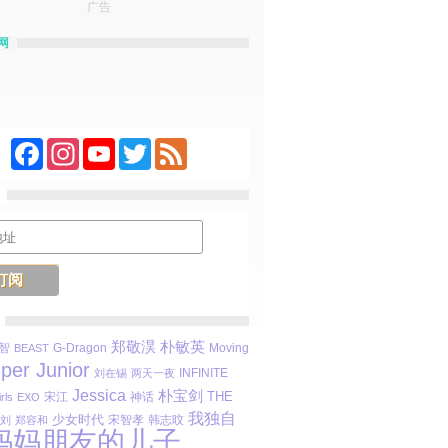
广告
网
Facebook
Instagram
YouTube
Twitter
Feed
朴敏英
郑敬淏
智
Moving
BEAST
G-Dragon
per Junior
INFINITE
刘在锡
两天一夜
Jessica
朴宝剑
THE
宋江
rls
EXO
神话
我独自
少女时代
宋智孝
刘
郑容和
韩志旼
妈妈朋友的儿子