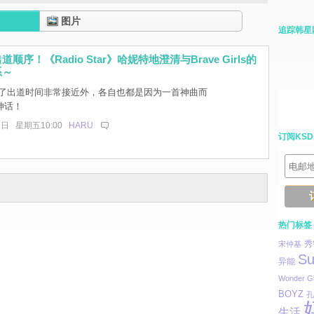
图片
追踪韩星
顺序！《Radio Star》哈妮特地澄清与Brave Girls的
系～
了出道时间非常接近外，各自也都是因为一首神曲而
神话！
3日 星期五10:00
HARU
订阅KSD
热门标签
秀
宋仲基
Su
异能
Wonder Gi
BOYZ
孔
生活