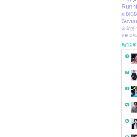
Runn
BIG
权
Seven
金宣虎
玄彬
金所
热门文章