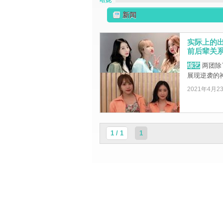
哈妮
新闻
实际上的出道
前后辈关
综艺
两团除
展现逆袭的
2021年4月2
1 / 1
1