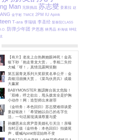
苏志燮
ing Man
无限挑战
姜素拉
赵
BANG
2PM
IU
Apink
金宇彬
TWICE
teen
T-ara
李圣经
李瑞镇
梨泰院CLASS
防弹少年团
尹恩惠
林秀晶
钟铉
D.O.
朴海镇
炫
【有片】老友上台热舞她眼神死！金高
银下秒「抱走青龙大赏」，李相二失控
大喊「呀！」真情流露网笑翻
第五届青龙系列大奖获奖名单公开：金
高银泪崩擒大赏，《菜鸟伙房兵》成最
大赢家
BABYMONSTER 雅譞舞台装太危险！
「双峰」呼之欲出，甩头拨发全是护胸
小动作！网：造型师出来谢罪
《金特务：本色回归》苏志燮难得谈爱
妻赵银政！「希望她以自己的名字生
活」一句话展现满满尊重与爱
孙娜恩未出席尹普美婚礼引关注！亲曝
当时正值《金特务：本色回归》拍摄尾
声，暖喊Apink情谊始终不变