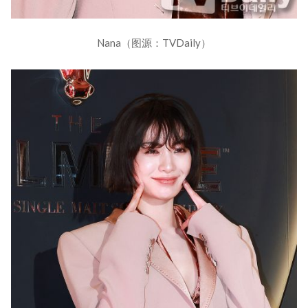
Nana（图源：TVDaily）