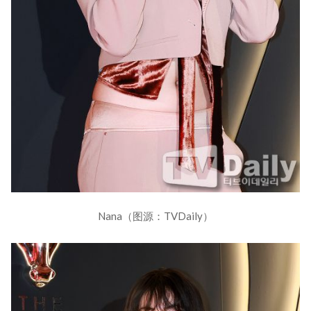
Nana（图源：TVDaily）