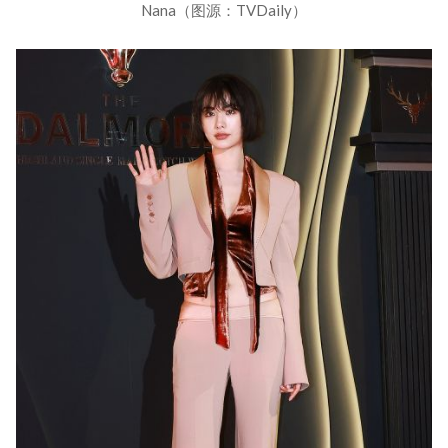
Nana（图源：TVDaily）