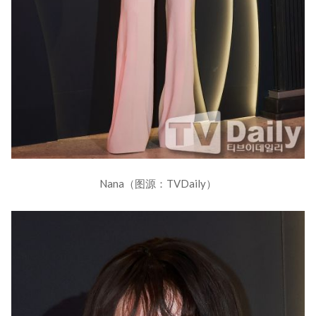
Nana（图源：TVDaily）