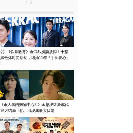
广告
片】《铁拳教育》金武烈携妻放闪！十指
娥合体时尚活动，结婚11年「手比爱心」
尔
ey+《杀人者的购物中心2 》金慧埈终於成代
周迎大结局「他」出现成最大伏笔