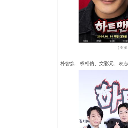
（图源
朴智焕、权相佑、文彩元、表