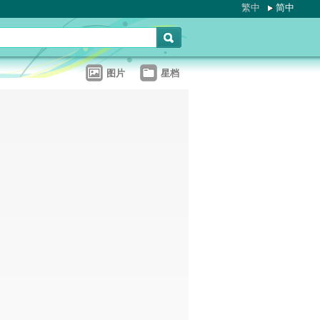
繁中
简中
图片
星档