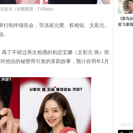
文彩元（封面图源：TVDaily）
《菜鸟
底飞泰
an》举行制作报告会，导演崔元燮、权相佑、文彩元、
动。
）爲了不错过再次相遇的初恋宝娜（文彩元 饰）而
对他说的秘密而引发的喜剧故事，预计在明年1月
下载KSD