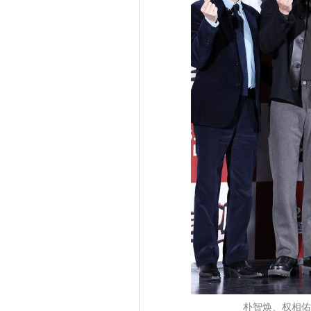
朴智焕、权相佑、