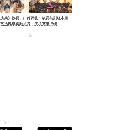
伙房兵》收视、口碑双收！演员与剧组本月
国芭达雅享奖励旅行，庆祝亮眼成绩
广告
 App