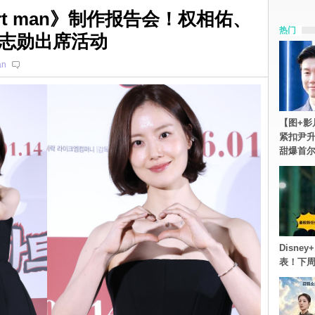
rt man》制作报告会！权相佑、
热门
志勋出席活动
an
【图+影
紧扣尹升
甜爆首
Disn
表！下