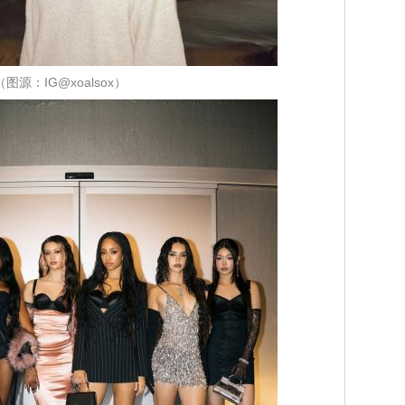
（图源：IG@xoalsox）