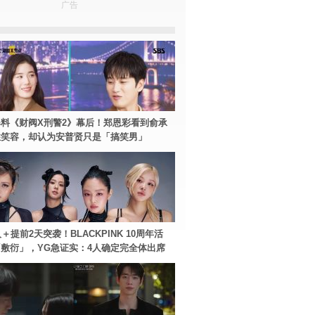
广告
料《财阀X刑警2》幕后！郑恩彩看到俞承
住笑容，却认为安普贤只是「搞笑男」
＋提前2天突袭！BLACKPINK 10周年活
敷衍」，YG急证实：4人确定完全体出席