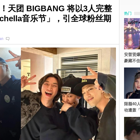
天团 BIGBANG 将以3人完整
热门
achella音乐节」，引全球粉丝期
an
安普贤爆
豪藏不
限额40人
动遭轰「