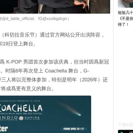
短短几十
《不是
lable_official、IG@xxxibgdrgn）
待了！
ella》（科切拉音乐节）通过官方网站公开出演阵容，
2日和19日登上舞台。
年作爲 K-POP 男团首次参加该庆典，但当时因爲新冠
6年再次登上 Coachella 舞台，G-
大声三人将以完整体参加，特别是明年（2026年）还
，预计将成爲更有意义的舞台。
下载KSD