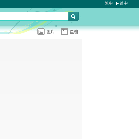
繁中
简中
图片
星档