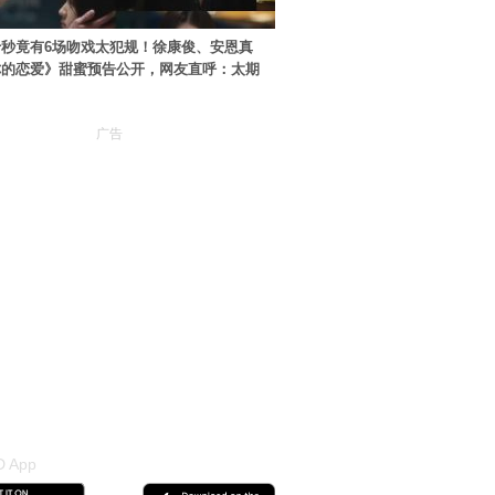
秒竟有6场吻戏太犯规！徐康俊、安恩真
你的恋爱》甜蜜预告公开，网友直呼：太期
广告
 App