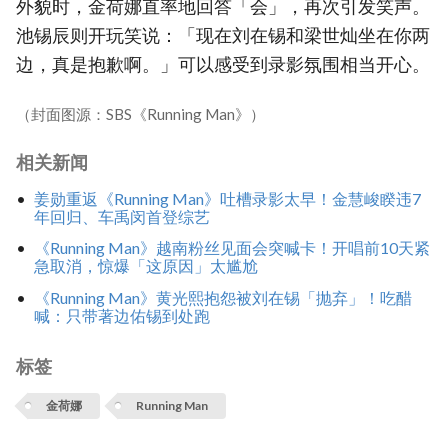
外貌时，金荷娜直率地回答「会」，再次引发笑声。
池锡辰则开玩笑说：「现在刘在锡和梁世灿坐在你两
边，真是抱歉啊。」可以感受到录影氛围相当开心。
（封面图源：SBS《Running Man》）
相关新闻
姜勋重返《Running Man》吐槽录影太早！金慧峻睽违7
年回归、车禹闵首登综艺
《Running Man》越南粉丝见面会突喊卡！开唱前10天紧
急取消，惊爆「这原因」太尴尬
《Running Man》黄光熙抱怨被刘在锡「抛弃」！吃醋
喊：只带著边佑锡到处跑
标签
金荷娜
Running Man