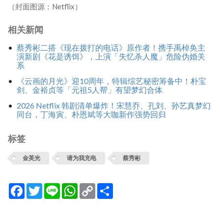
（封面图源：Netflix）
相关新闻
蔡秀彬二搭《现在拨打的电话》原作者！携手禹棹奂主
演新剧《花是诱饵》，上演「失忆杀人魔」危险伪婚关
系
《云画的月光》迎10周年，特辑综艺秘密筹备中！朴宝
剑、金裕贞等「元祖5人帮」有望梦幻合体
2026 Netflix 韩剧清单爆炸！宋慧乔、孔刘、孙艺真梦幻
同台，丁海寅、朴恩斌等大咖新作强势回归
标签
金英光
请为我充电
蔡秀彬
Facebook
Twitter
Line
WhatsApp
Copy
分
Link
享