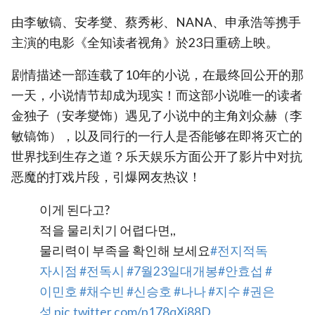
由李敏镐、安孝燮、蔡秀彬、NANA、申承浩等携手
主演的电影《全知读者视角》於23日重磅上映。
剧情描述一部连载了10年的小说，在最终回公开的那
一天，小说情节却成为现实！而这部小说唯一的读者
金独子（安孝燮饰）遇见了小说中的主角刘众赫（李
敏镐饰），以及同行的一行人是否能够在即将灭亡的
世界找到生存之道？乐天娱乐方面公开了影片中对抗
恶魔的打戏片段，引爆网友热议！
이게 된다고?
적을 물리치기 어렵다면,,
물리력이 부족을 확인해 보세요
#전지적독
자시점
#전독시
#7월23일대개봉
#안효섭
#
이민호
#채수빈
#신승호
#나나
#지수
#권은
성
pic.twitter.com/p178qXj88D