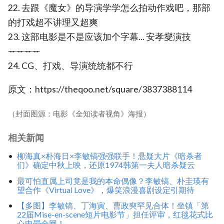
22. 去跟《魔女》的导演学学怎么拍动作戏吧，那部
的打戏超不讲理又超爽
23. 这部电影是不是应该加个字幕... 安孝燮演技
ᅲᅲᅲᅲ
24. CG、打戏、导演统统都不行
原文：https://theqoo.net/square/3837388114
（封面图源：电影《全知读者视角》海报）
相关新闻
柳海真×朴海日×李敏镐强强联手！悬疑大片《暗杀者
们》确定中秋上映，还原1974韩第一夫人暗杀疑云
最可怕直属上司竟是我的本命偶像？李敏镐、朴圭瑛有
望合作《Virtual Love》，爆笑浪漫喜剧设定引期待
【多图】李敏镐、丁海寅、曹政奭罕见合体！坐镇「第
22届Mise-en-scene短片电影节」担任评审，红毯花式比
心电晕全网！