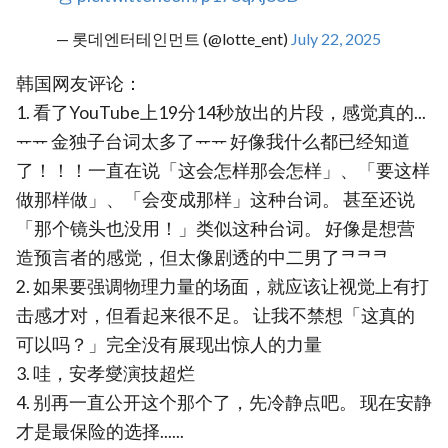
— 롯데엔터테인먼트 (@lotte_ent)
July 22, 2025
韩国网友评论：
1. 看了YouTube上19分14秒放出的片段，感觉真的...
ᅲᅲ 金独子台词太多了ᅲᅲ 好像我什么都已经知道
了！！！一直在说「这会怎样那会怎样」、「要这样
做那样做」、「会变成那样」这种台词。 甚至还说
「那个镜头也没用！」类似这种台词。 好像是想营
造预言者的感觉，但太像剧透的中二男了ᄏᄏᄏ
2. 如果要强调物理力量的场面，就应该让视觉上有打
击感才对，但看起来很不足。 让我不禁想「这真的
可以吗？」完全没有展现出惊人的力量
3. 哇，安孝燮演技超烂
4. 别再一直公开这个那个了，先冷静点吧。 现在安静
才是最保险的选择......