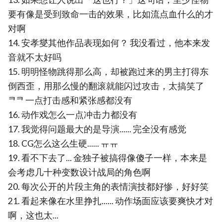
要有像是受到致命一击的效果，比如流点血什么的才
对啊
14. 安孝燮其他作品表现如何？ 我没看过，他本来发
音就不太好吗
15. 明明怪物跳得那么高，却被跑过来的男主打得东
倒西歪，用那么慢的翻滚就能闪过攻击，太搞笑了
ᄏᄏ 一点打击感和紧张感都没有
16. 动作戏怎么一点冲击力都没有
17. 我觉得问题最大的是导演...... 完全没有感觉
18. CG怎么这么生硬...... ㅠㅠ
19. 看不下去了... 金独子被搞得像傻子一样，本来是
会考虑几十种变数设计战局的角色啊
20. 每次公开的片段主角的表情演技都好惨，好好笑
21. 看起来像在水里挣扎...... 动作场面应该要爽快才对
啊，这也太...