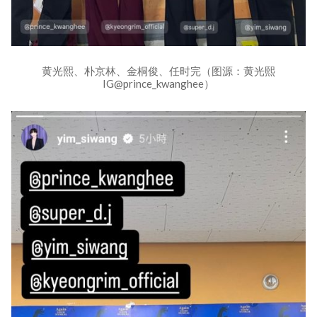
黄光熙、朴京林、金桐俊、任时完（图源：黄光熙
IG@prince_kwanghee）