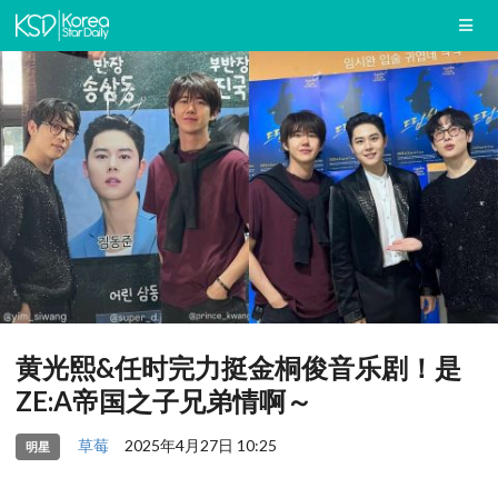
黄光熙&任时完力挺金桐俊音乐剧！是
ZE:A帝国之子兄弟情啊～
草莓
2025年4月27日 10:25
明星