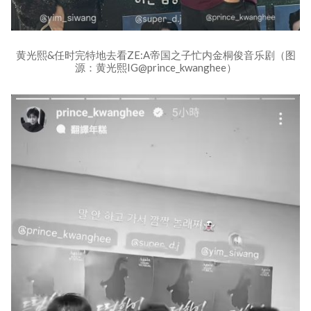
黄光熙&任时完特地去看ZE:A帝国之子忙内金桐俊音乐剧（图
源：黄光熙IG@prince_kwanghee）