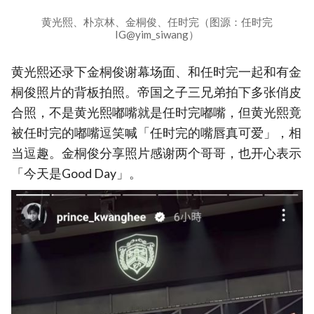
黄光熙、朴京林、金桐俊、任时完（图源：任时完
IG@yim_siwang）
黄光熙还录下金桐俊谢幕场面、和任时完一起和有金
桐俊照片的背板拍照。帝国之子三兄弟拍下多张俏皮
合照，不是黄光熙嘟嘴就是任时完嘟嘴，但黄光熙竟
被任时完的嘟嘴逗笑喊「任时完的嘴唇真可爱」，相
当逗趣。金桐俊分享照片感谢两个哥哥，也开心表示
「今天是Good Day」。