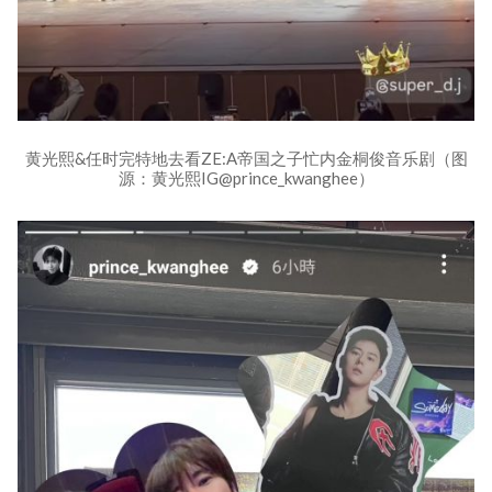
黄光熙&任时完特地去看ZE:A帝国之子忙内金桐俊音乐剧（图
源：黄光熙IG@prince_kwanghee）