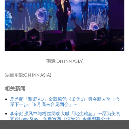
(图源:ON INN ASIA)
(封面图源:ON INN ASIA)
相关新闻
反差萌「驯鹿PD」金载原凭《柔美3》勇夺新人奖！今
曝下一步:「8月底来台见面会」～
李帝勋强风中与粉丝同欢大喊「此生难忘」〜愿为美食
来台Long Stay，亲自宣布《信号2》今年即将公开
抢在台风前快闪登台！申敏儿黑色礼服优雅现身精品珠