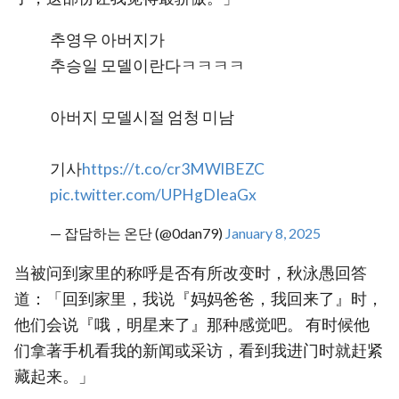
추영우 아버지가
추승일 모델이란다ㅋㅋㅋㅋ
아버지 모델시절 엄청 미남
기사
https://t.co/cr3MWlBEZC
pic.twitter.com/UPHgDIeaGx
— 잡담하는 온단 (@0dan79)
January 8, 2025
当被问到家里的称呼是否有所改变时，秋泳愚回答
道：「回到家里，我说『妈妈爸爸，我回来了』时，
他们会说『哦，明星来了』那种感觉吧。 有时候他
们拿著手机看我的新闻或采访，看到我进门时就赶紧
藏起来。」