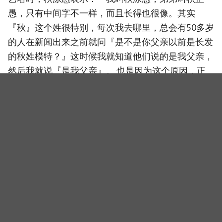
愚，只有中间字不一样，而且长得也很像。其实
『秋』这个姓很特别，每次我去哪里，总会有50多岁
的人在新闻出来之前就问『是不是你父亲以前是长发
的秋姓模特？』这时候我就知道他们说的是我父亲，
然后我就说『是我父亲』。 也是因为这个原因，正
宇才改了艺名为『车』吧。 如果他先用『秋』的
话，我可能就会改成『车泳愚』了。
（封面图源：IG@cu.young、秋泳愚官网）
相关新闻
红发刺青挑衅苏志燮！《金特务》反派元太珉其实是大
学霸，竟和「大势男神」秋泳愚有这段往事
韩媒曝《外伤重症中心》第二、第三季同步制作！朱智
勋、秋泳愚等原班人马有望回归，Netflix回应了
《第62届百想艺术大赏》星光颁奖阵容曝光！朱智勋、