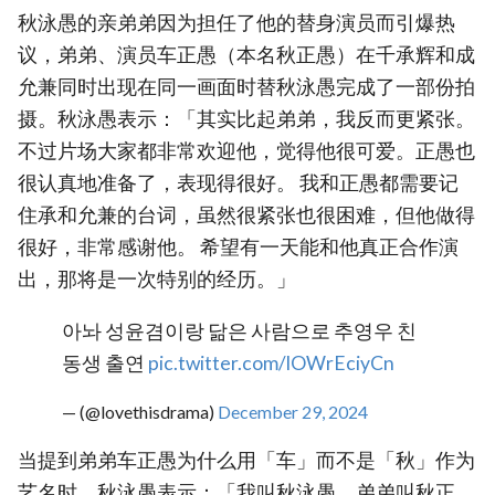
秋泳愚的亲弟弟因为担任了他的替身演员而引爆热
议，弟弟、演员车正愚（本名秋正愚）在千承辉和成
允兼同时出现在同一画面时替秋泳愚完成了一部份拍
摄。秋泳愚表示：「其实比起弟弟，我反而更紧张。
不过片场大家都非常欢迎他，觉得他很可爱。正愚也
很认真地准备了，表现得很好。 我和正愚都需要记
住承和允兼的台词，虽然很紧张也很困难，但他做得
很好，非常感谢他。 希望有一天能和他真正合作演
出，那将是一次特别的经历。」
아놔 성윤겸이랑 닮은 사람으로 추영우 친
동생 출연
pic.twitter.com/lOWrEciyCn
— (@lovethisdrama)
December 29, 2024
当提到弟弟车正愚为什么用「车」而不是「秋」作为
艺名时，秋泳愚表示：「我叫秋泳愚，弟弟叫秋正