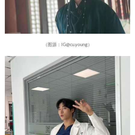
（图源：IG@cu.young）