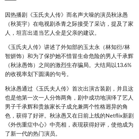
因热播剧《玉氏夫人传》而名声大噪的演员秋泳愚
（秋英宇）在电视剧杀青之际接受了采访，提及了家
人，坦言出道当艺人全是父亲的建议。
《玉氏夫人传》讲述了外知部的玉太永（林知衍/林
智妍饰）和为了保护她不惜冒生命危险的男人千承辉
（秋泳愚饰）之间的激烈生存骗局。大结局以13.6%
的收视率划下圆满的句号。
秋泳愚通过《玉氏夫人传》首次出演古装剧，并且这
也是他第一次一人分饰两角，剧中成功地演绎了艺人
男子千承辉和贵族家长子成允兼两个性格迥异的角
色，获得了好评。秋泳愚又在日前上线的Netflix新剧
《外伤重症中心》中亮相，表现获得好评，使他成为
了新一代的热门演员。