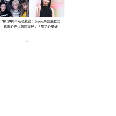
PINK 10周年活动惹议！Jisoo亲自道歉安
NK，真挚心声让韩网直呼：「看了心里好
广告