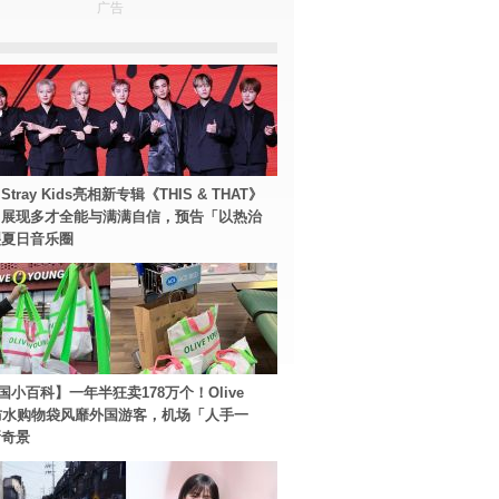
广告
tray Kids亮相新专辑《THIS & THAT》
！展现多才全能与满满自信，预告「以热治
裂夏日音乐圈
国小百科】一年半狂卖178万个！Olive
g防水购物袋风靡外国游客，机场「人手一
新奇景