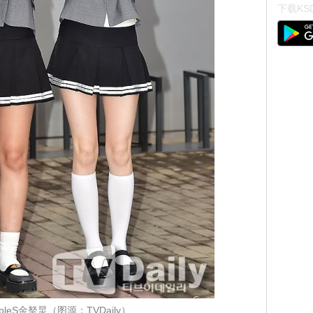
下载KSD
ripleS金拏炅（图源：TVDaily）