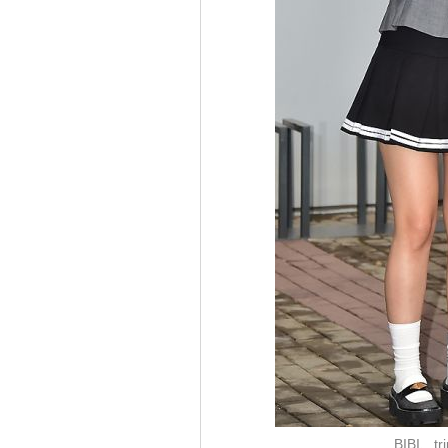
BIBI、t