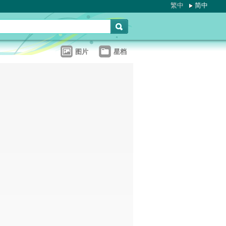
繁中
简中
图片
星档