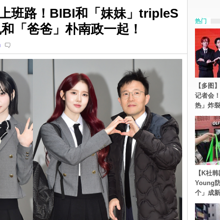
路！BIBI和「妹妹」tripleS
热门
恩也和「爸爸」朴南政一起！
n
【多图】S
记者会
热」炸
【K社韩
Youn
个」成