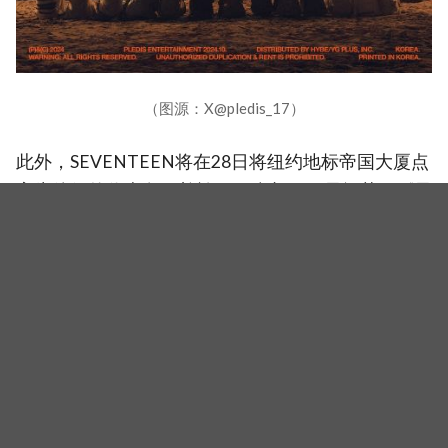
（图源：X@pledis_17）
此外，SEVENTEEN将在28日将纽约地标帝国大厦点
亮为他们的代表色，并於30日参加ABC早间节目《早
安美国》，进行现场表演。
（封面图源：X@pledis_17）
相关新闻
【图】全新恋综《我的剩余恋爱》制作发表会举行！李
世荣、郑容和、SEVENTEEN DK、崔睿娜组成主持阵容
SEVENTEEN 又有 2 人要入伍！DK、Vernon 兵役日程曝
光，预录内容备齐宠粉不间断